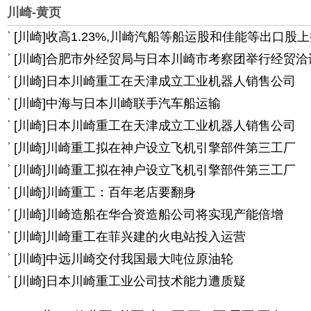
川崎-黄页
[
川崎
]
收高1.23%,川崎汽船等船运股和佳能等出口股
[
川崎
]
合肥市外经贸局与日本川崎市考察团举行经贸洽
[
川崎
]
日本川崎重工在天津成立工业机器人销售公司
[
川崎
]
中海与日本川崎联手汽车船运输
[
川崎
]
日本川崎重工在天津成立工业机器人销售公司
[
川崎
]
川崎重工拟在神户设立飞机引擎部件第三工厂
[
川崎
]
川崎重工拟在神户设立飞机引擎部件第三工厂
[
川崎
]
川崎重工：百年老店要翻身
[
川崎
]
川崎造船在华合资造船公司将实现产能倍增
[
川崎
]
川崎重工在菲兴建的火电站投入运营
[
川崎
]
中远川崎交付我国最大吨位原油轮
[
川崎
]
日本川崎重工业公司技术能力遭质疑