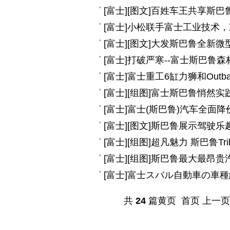
[
富士
]
[图文]
百姓车王共享斯巴
[
富士
]
小松联手富士工业技术，
[
富士
]
[图文]
大发斯巴鲁全新微
[
富士
]
打破严寒--富士斯巴鲁
[
富士
]
富士重工6缸力狮和Outb
[
富士
]
[组图]
富士斯巴鲁悄然实
[
富士
]
富士(斯巴鲁)汽车全面降价
[
富士
]
[图文]
斯巴鲁展示驾驶乐趣
[
富士
]
[组图]
超凡魅力 斯巴鲁Tr
[
富士
]
[组图]
斯巴鲁最大最昂贵汽车
[
富士
]
富士スバル自動車の車種
共
24
篇黄页 首页 上一页