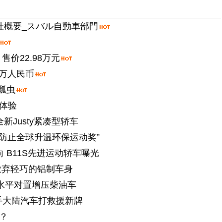
社概要_スバル自動車部門
售价22.98万元
0万人民币
瓢虫
体验
新Justy紧凑型轿车
06防止全球升温环保运动奖”
 B11S先进运动轿车曝光
放弃轻巧的铝制车身
水平对置增压柴油车
携手大陆汽车打救援新牌
？