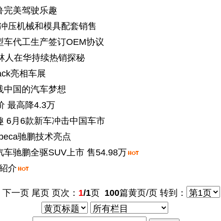
鲁完美驾驶乐趣
冲压机械和模具配套销售
型车代工生产签订OEM协议
森林人在华持续热销探秘
ack亮相车展
践中国的汽车梦想
 最高降4.3万
 6月6款新车冲击中国车市
ibeca驰鹏技术亮点
驰鹏全驱SUV上市 售54.98万
紹介
 下一页 尾页 页次：
1
/1
页
100
篇黄页/页 转到：