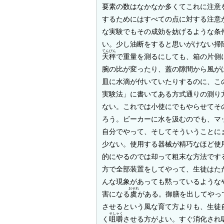
要素の数はなかなか多くてこれに注意
するためにはすべての点に対する注意
な実験でもその成効を妨げるような条
い。少し油断をすると思いがけない掃
てんびん
天秤
で重量を測るにしても、箱の片側
腕の比が変ったり、蓋の隙間から風が
皿に水滴が付いていたりするのに、こ
実験法」に書いてある方式通りの測り
ない。これでは小使にでもやらせてそ
ろう。ビーカーに水を汲むのでも、マ
自分でやって、そしてそういうことに
少ない。使用する器械が精巧なほど使
的にやるのでは却って粗末な方法です
方で全部装置をしてやって、生徒はた
んな現象があっても黙っているような
おそれ
害になる
虞
がある。御膳を出してやっ
させるという風な育て方よりも、生徒
そしゃく
く
咀嚼
させる方がよい。すぐ消化され