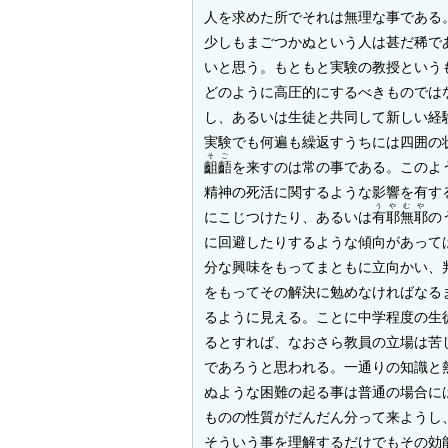
人を求めた所でそれは無理な事である
少しもまごつかぬという人は甚だ稀で
いと思う。もともと実験の教授という
どのように高圧的にするべきものでは
し、あるいは生徒と共同して新しい経
実験でも何遍も繰返すうちには四囲の
そご
齟齬
を来すのは常の事である。このよ
精神の死活に関するような影響を有す
うやむや
にこじつけたり、あるいは
有耶無耶
の
に回避したりするような傾向があって
分な興味をもってまともに立向かい、
をもってその解決に勉めなければなる
るように見える。ことに中学程度の生
るとすれば、なおさら教員の立場は苦
であろうと思われる。一通りの知識と
ぬような困難の起る事は普通の場合に
ものの性質がだんだん分って来ようし
そういう事を理解するだけでもその効