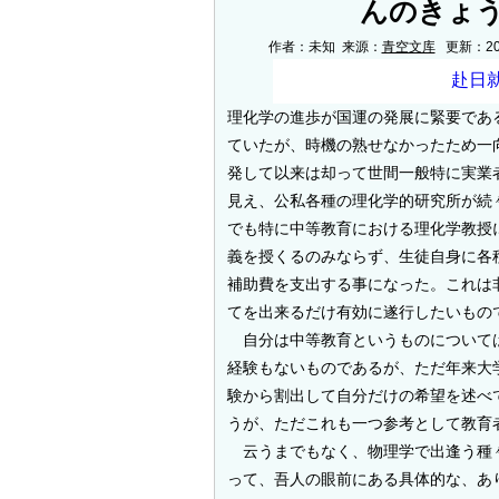
んのきょ
作者：未知 来源：
青空文库
更新：2006
理化学の進歩が国運の発展に緊要であ
ていたが、時機の熟せなかったため一
発して以来は却って世間一般特に実業
見え、公私各種の理化学的研究所が続
でも特に中等教育における理化学教授
義を授くるのみならず、生徒自身に各
補助費を支出する事になった。これは
てを出来るだけ有効に遂行したいもの
自分は中等教育というものについては
経験もないものであるが、ただ年来大
験から割出して自分だけの希望を述べ
うが、ただこれも一つ参考として教育
云うまでもなく、物理学で出逢う種々
って、吾人の眼前にある具体的な、あ