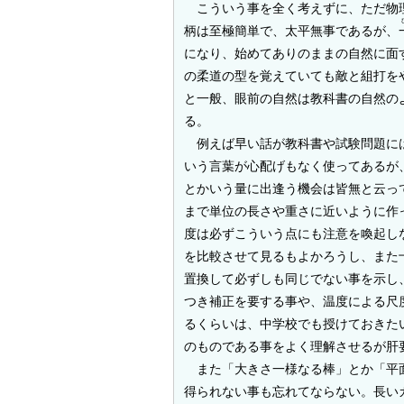
こういう事を全く考えずに、ただ物理
柄は至極簡単で、太平無事であるが、
になり、始めてありのままの自然に面
の柔道の型を覚えていても敵と組打を
と一般、眼前の自然は教科書の自然の
る。
例えば早い話が教科書や試験問題に
いう言葉が心配げもなく使ってあるが
とかいう量に出逢う機会は皆無と云っ
まで単位の長さや重さに近いように作
度は必ずこういう点にも注意を喚起し
を比較させて見るもよかろうし、また
置換して必ずしも同じでない事を示し
つき補正を要する事や、温度による尺
るくらいは、中学校でも授けておきた
のものである事をよく理解させるが肝
また「大きさ一様なる棒」とか「平面
得られない事も忘れてならない。長い