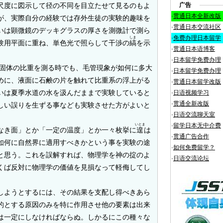
尺度に図示して径の不同を目立たせて見るのもよ
广告
·
贯通日本全新改版
が、実際自分の経験では存外生徒の実験的趣味を
·
贯通日本交流社区
いは顕微鏡のデッキグラスの厚さを測微計で測ら
·
免费办理日本留学
しま
験用平面に重ね、単色光で照らして干渉の
縞
を示
·
贯通日本语博客
·
日本留学免费办理
固体の比重を測る時でも、毛管現象が如何に多大
·
日本留学免费办理
めに、液面に石鹸の片を触れて比重系の浮上がる
·
贯通日本留学改版
いは夏季水道の水を汲んだままで実験していると
·
日语视频学习
·
贯通全新改版
しい誤りを生ずる事なども実験させた方がよいと
·
日语交流聊天室
·
留学日本无中介费
いとま
なき面」とか「一定の温度」とか一々枚挙に
遑
は
·
贯通广告合作
如何に自然界に適用すべきかという事を実験の途
·
如何免费留学？
と思う。これを誤解すれば、物理学を神の掟のよ
·
日语交流论坛
くば反対に物理学の価値を見損なって軽侮してし
ようとするには、その結果を支配し得べきあら
的とする原因のみを特に作用させ他の要素は出来
は一定にしなければならぬ。しかるにこの種々な