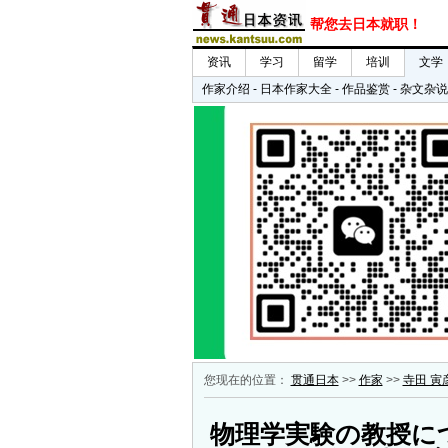
您现在的位置：
贯通日本
>>
作家
>>
寺田 寅
物理学実験の教授に