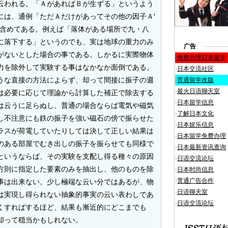
云われる。「ＡがあればＢが生ずる」というよう
には、通例「ただＡだけがあってその他の因子
Ａ′
含めてある。例えば「落体がある場所で九・八
に落下する」というのでも、実は地球の重力のみ
广告
がないとした場合の事である。しかるに実際物体
·
免费办理日本留学
力を除外して実験する事はなかなか面倒である。
·
日本交流社区
うな直接の方法によらず、却って間接に振子の週
·
贯通留学改版
·
最火日语聊天室
は必要に応じて理論から計算した補正で除去する
·
日本留学信息
は云うに足らぬし、普通の場合ならば電気や磁気
·
了解日本文化
し不注意にも鉄の振子を強い磁石の傍で振らせた
·
日本娱乐信息
ラスが荷電していたりしては決して正しい結果は
·
日本留学免费办理
のある部屋でむき出しの振子を振らせても同様で
·
日本最新资讯查询
というならば、その実験を支配し得る種々の原因
·
日语交流论坛
方則に指定した要素のみを抽出し、他のものを除
·
日本时尚信息
·
贯通广告合作
事は出来ない。少し極端な云い分ではあるが、物
·
日语聊天室
は実現し得られない抽象的事実の云い表わしであ
·
日语交流论坛
くすればするほど、結果も漸近的にどこまでも
却って穏当かもしれない。