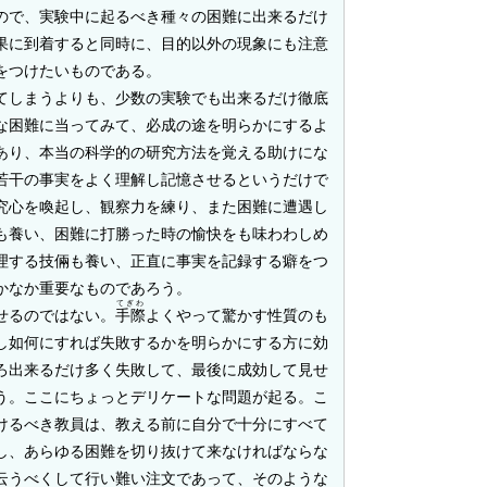
ので、実験中に起るべき種々の困難に出来るだけ
果に到着すると同時に、目的以外の現象にも注意
をつけたいものである。
しまうよりも、少数の実験でも出来るだけ徹底
な困難に当ってみて、必成の途を明らかにするよ
あり、本当の科学的の研究方法を覚える助けにな
若干の事実をよく理解し記憶させるというだけで
究心を喚起し、観察力を練り、また困難に遭遇し
も養い、困難に打勝った時の愉快をも味わわしめ
理する技倆も養い、正直に事実を記録する癖をつ
かなか重要なものであろう。
てぎわ
せるのではない。
手際
よくやって驚かす性質のも
し如何にすれば失敗するかを明らかにする方に効
ろ出来るだけ多く失敗して、最後に成効して見せ
う。ここにちょっとデリケートな問題が起る。こ
けるべき教員は、教える前に自分で十分にすべて
し、あらゆる困難を切り抜けて来なければならな
云うべくして行い難い注文であって、そのような