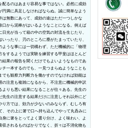
を配るのはあまり容易な事ではない。必然に成効
が円満に具足しなければならぬ。誠に簡単なよう
件は無数にあって、成効の途はただ一つしかな
除口から泥棒がはいるようなことになる。例えば
に日光が当って箱の中の空気の対流を生じたり、
はいったり、刃のところに塵がたまっていたり、
のような事には一切構わず、ただ機械的に「物理
方をするようでは実験を練習する甲斐はほとんど
の結果の報告を聞くだけでもよいようなものであ
ッチ一本するのでも、一見つまらぬようなことも
までも観察力判断力を働かすのでなければ効能は
用の注意も複雑になるから、不注意に機械的申訳
るよりも悪い結果になることが往々ある。先生の
だ先生の注意する結果だけに注意しそれ以外にど
やり方では、効力が少ないのみならず、むしろ有
て、その上に箸で口へ持ち込んでやって丸呑みに
自身に箸をとってよく選り分け、よく味わい、よ
吸収されるものばかりでなく、折々は不消化物も