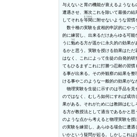
与えないと胃の機能が衰えるようなも
遭遇させ、漸次これを除いて最後の結
とうかん
してそれを
等閑
に附せないような習慣
数十種の実験を皮相的申訳的にやって
的に練習し、出来るだけあらゆる可能
つと
うに
勉
める方が遥かに永久的の効果が
るかと思う。実験を授ける効果はただ
はなく、これによって生徒の自発的研
てもひるまずこれに打勝つ忍耐の習慣
る事が出来る。その外観察の結果を整
ける事やこのような一般的の効果がな
物理実験を生徒に示すのは手品を見
のではなく、むしろ如何にすれば成功
果がある。それがためには教師はむし
る方が教授法として適当であるかと思
のような点から考えると物理実験を授
の実験を練習し、あらゆる場合に遭遇
いかという疑問が起る。しかしこれは