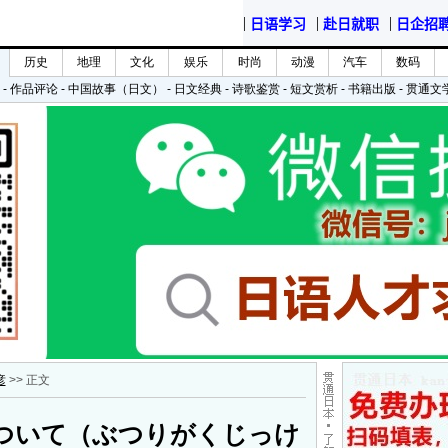
彦
>> 正文
ついて（ぶつりがくじっけ