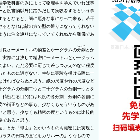
学教科書のみによって物理学を学んでいれば事
ひ
たび
一
と
度
書物以外に踏みだして実験をするという事
するとなると、誠に厄介な事になって来る。若干
やるとなれば敵の方で型の通りになってくれない
ように注文通りになっていてくれぬから難儀であ
ふんどう
は長さ一メートルの物差とか一グラムの
分銅
とか
、実際には決して精密に一メートルとか一グラム
てよい。ただ必要に応じて差しつかえのない程度
ったものに過ぎない。生徒に実験を授ける際に一
なければならぬと思う。紙の尺度や竹の尺度など
十グラムの分銅二つと二十グラムの分銅一つとを
、精密なる目的には尺度の各分劃、分銅の各個に
度の補正などの事も、少なくもそういうものがあ
いと思う。少なくも精密の度というものは比較的
要であると思う。
」とか「球面」とかいうものも厳密には実現し
ガラスの円筒の直径をカリパーのようなもので