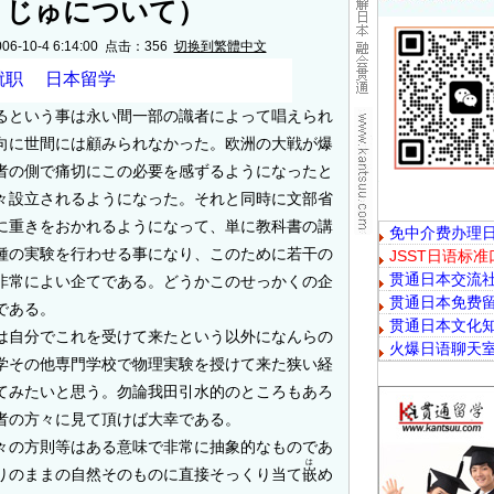
うじゅについて）
-10-4 6:14:00 点击：
356
切换到繁體中文
るという事は永い間一部の識者によって唱えられ
向に世間には顧みられなかった。欧洲の大戦が爆
者の側で痛切にこの必要を感ずるようになったと
々設立されるようになった。それと同時に文部省
に重きをおかれるようになって、単に教科書の講
種の実験を行わせる事になり、このために若干の
非常によい企てである。どうかこのせっかくの企
である。
自分でこれを受けて来たという以外になんらの
学その他専門学校で物理実験を授けて来た狭い経
てみたいと思う。勿論我田引水的のところもあろ
者の方々に見て頂けば大幸である。
の方則等はある意味で非常に抽象的なものであ
は
りのままの自然そのものに直接そっくり当て
嵌
め