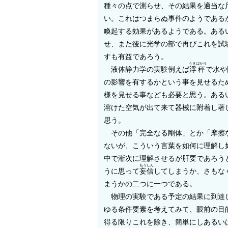
種々の点で測らせ、その結果を適当な
い。これはつまらぬ事件のようである
喚起する効果があるようである。ある
せ、また後に光学の部で再びこれを試
すも有益であろう。
うきばかり
液体静力学の実験例えば
浮秤
で水や
の影響を有するかという事を見せるた
様を見せる事なども必要と思う。ある
溶けた空気が出て来て器械に附着し著
思う。
その他「完全なる剛体」とか「摩擦
ないが、こういう言葉を如何に理解し
中で漸次に理解させるが肝要であろう
もうしん
うに思って
妄信
してしまうか、さもな
まうかの二つに一つである。
物理の実験である予定の結果に到達し
ゆる条件要素を考えてみて、眼前の目
得る限りこれを除き、簡単にしあるい