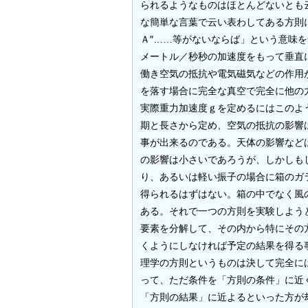
られるようなものはほとんどないとも
な簡単な言葉で云い表わしてある方則
Ａ″
……等がないならば」という意味を
メートル／秒秒の加速度をもって垂直
働き空気の抵抗や電気磁気などの作用
を落す場合に完全な真空で完全に他の
実際重力加速度ｇを定めるにはこのよ
期と長さから定め、空気の抵抗の影響
事が出来るのである。天体の影響など
の影響は小さいであろうが、しかしも
り、あるいは軽い振子の場合に箱のガ
得られるはずはない。箱の中でなく風
ある。それで一つの方則を実験しよう
要素を分解して、その内から特にその
くようにしなければ予定の結果を得る
理学の方則というものは決して完全に
って、ただ条件を「方則の条件」に近
「方則の結果」に近よるといった方が