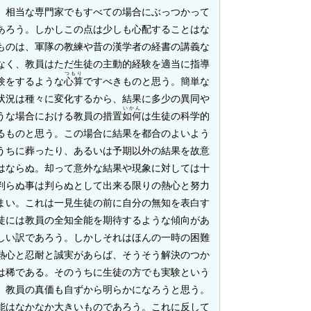
。相当な専門家でもすべての場合にぶっつかって
あろう。しかしこの点は少しも心配することはな
ものは、軍隊の教練や昔の漢学者の経書の講義な
なく、教員はただ生徒の主動的経験を適当に指導
つもり
験をするような
心算
ですべきものと思う。簡単な
状況は種々に変化するから、結果に多少の異同や
いかん
うな場合における教員の措置
如何
は生徒の科学的
るものと思う。この場合に結果を都合のよいよう
うちに葬ったり、あるいは予期以外の結果を故意
はならぬ。却って意外な結果や現象に対しては十
判らぬ事は判らぬとして出来る限りの熱心と努力
まい。これは一見生徒の前に自分の無知を表白す
徒には教員の全知全能を期待するような傾向があ
しい訳であろう。しかしそれはほんの一時の困難
熱心と忍耐と誠実があらば、そうそう解決のつか
は稀である。そのうちに生徒の方でも実験という
、教員の真価も自ずから明らかになろうと思う。
能はなかなか大きいものであろう。これに反して