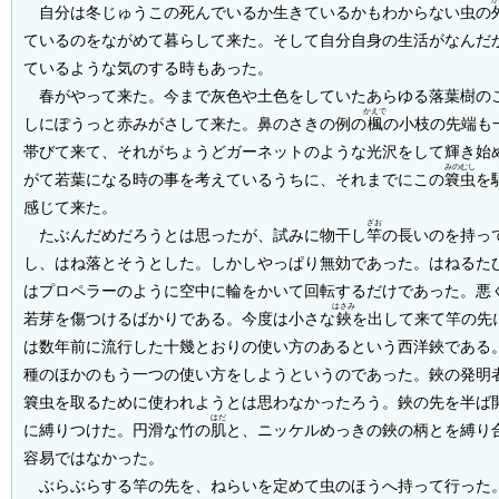
自分は冬じゅうこの死んでいるか生きているかもわからない虫の
ているのをながめて暮らして来た。そして自分自身の生活がなんだ
ているような気のする時もあった。
春がやって来た。今まで灰色や土色をしていたあらゆる落葉樹の
かえで
しにぽうっと赤みがさして来た。鼻のさきの例の
楓
の小枝の先端も
帯びて来て、それがちょうどガーネットのような光沢をして輝き始
みのむし
がて若葉になる時の事を考えているうちに、それまでにこの
簔虫
を
感じて来た。
ざお
たぶんだめだろうとは思ったが、試みに物干し
竿
の長いのを持っ
し、はね落とそうとした。しかしやっぱり無効であった。はねるた
はプロペラーのように空中に輪をかいて回転するだけであった。悪
はさみ
若芽を傷つけるばかりである。今度は小さな
鋏
を出して来て竿の先
は数年前に流行した十幾とおりの使い方のあるという西洋鋏である
種のほかのもう一つの使い方をしようというのであった。鋏の発明
簔虫を取るために使われようとは思わなかったろう。鋏の先を半ば
はだ
に縛りつけた。円滑な竹の
肌
と、ニッケルめっきの鋏の柄とを縛り
容易ではなかった。
ぶらぶらする竿の先を、ねらいを定めて虫のほうへ持って行った