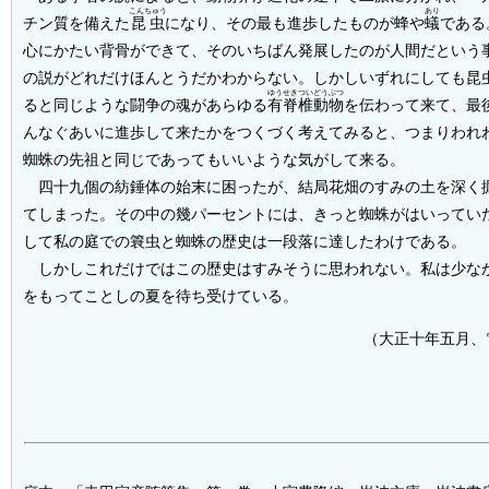
こんちゅう
あり
チン質を備えた
昆虫
になり、その最も進歩したものが蜂や
蟻
である
心にかたい背骨ができて、そのいちばん発展したのが人間だという
の説がどれだけほんとうだかわからない。しかしいずれにしても昆
ゆうせきついどうぶつ
ると同じような闘争の魂があらゆる
有脊椎動物
を伝わって来て、最
んなぐあいに進歩して来たかをつくづく考えてみると、つまりわれ
蜘蛛の先祖と同じであってもいいような気がして来る。
四十九個の紡錘体の始末に困ったが、結局花畑のすみの土を深く
てしまった。その中の幾パーセントには、きっと蜘蛛がはいってい
して私の庭での簔虫と蜘蛛の歴史は一段落に達したわけである。
しかしこれだけではこの歴史はすみそうに思われない。私は少な
をもってことしの夏を待ち受けている。
（大正十年五月、