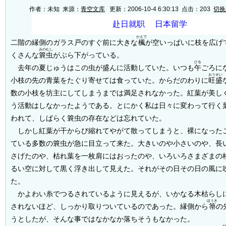
作者：未知 来源：
青空文库
更新：2006-10-4 6:30:13 点击：
203
切换
かえで
二階の縁側のガラス戸のすぐ前に大きな
楓
が空いっぱいに枝を広げ
みのむし
くさんな
簔虫
がぶら下がっている。
ひる
去年の夏じゅうはこの虫が盛んに活動していた。いつも
午
ごろに
おうせい
小枝の先の青葉をたぐり寄せては食っていた。からだのわりに
旺盛
数の小枝を坊主にしてしまうまでは満足されなかった。紅葉が美し
う活動はしなかったようである。とにかく私は日々に変わって行く
われて、しばらく簔虫の存在などは忘れていた。
しかし紅葉が干からび縮れてやがて散ってしまうと、裸になった
ている多数の簔虫が急に目立って来た。大きいのや小さいのや、長
さげたのや、枯れ葉を一枚肩にはおったのや、いろいろさまざまの
るい空に対して黒く浮き出して見えた。それがその日その日の風に
た。
かよわい糸でつるされているように見えるが、いかなる木枯らし
ほうき
されないほど、しっかり取りついているのであった。縁側から
箒
の
うとしたが、そんな事ではなかなか落ちそうもなかった。