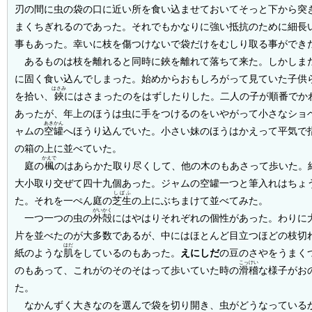
刃の間に虫の袋の口に近い所を食い込ませておいてそっと下から突
まくちぎれるのであった。それでもかなりに強い抵抗のために細長
事もあった。幸いに枝を傷つけないで袋だけをむしり取る事ができ
あるものは枝を離れると同時に鋏を離れて落ちて来た。しかしま
に固く食い込んでしまった。始めからおもしろがって見ていた子供
はさみ
を拾い、
鋏
にはさまったのをはずしたりした。二人の子が順番でか
あったが、年上のほうは虫に手をつけるのをいやがって小さなショ
あきかん
ャムの
空罐
へほうり込んでいた。小さい妹のほうはかえって平気で
の箱の上に並べていた。
かえで
庭の
楓
のはあらかた取り尽くして、他の木のもあさって歩いた。
大小取り交ぜて四十九個あった。ジャムの空罐一つと筆入れはちょ
しばふ
た。それを一ぺん庭の
芝生
の上にぶちまけて並べてみた。
がいかく
一つ一つの虫の
外殻
にはやはりそれぞれの個性があった。わりに
片を並べたのが大多数であるが、中にはほとんど目立つほどの枝切
はだ
紙のような
肌
をしているのもあった。
えにしだ
の豆のさやをうまく
こっけい
のもあって、これがのそのそはって歩いていた時の
滑稽
な様子がお
た。
なかんずく大きなのを選んで袋を切り開き、虫がどうなっている