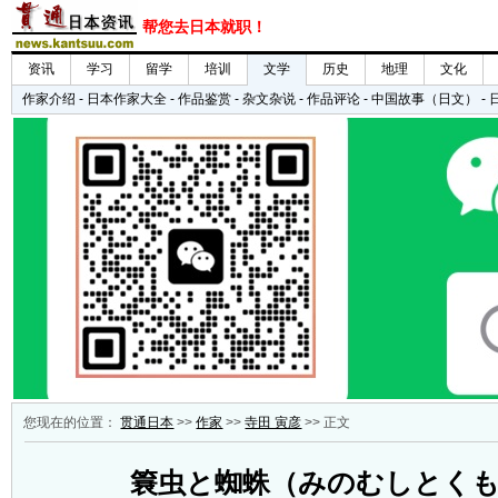
您现在的位置：
贯通日本
>>
作家
>>
寺田 寅彦
>> 正文
簔虫と蜘蛛（みのむしとく