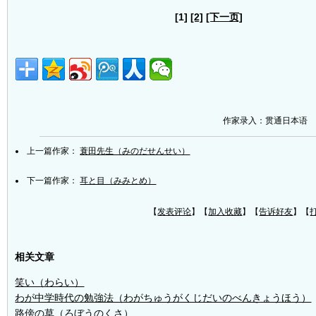
[1]
[2]
[下一页]
作家录入：贯通日本语
上一篇作家：
蓑田先生（みのだせんせい）
下一篇作家：
耳と目（みみとめ）
【
发表评论
】【
加入收藏
】【
告诉好友
】【
相关文章
笑い（わらい）
わが中学時代の勉強法（わがちゅうがくじだいのべんきょうほう）
路傍の草（ろぼうのくさ）