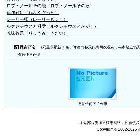
ロプ・ノールその他（ロプ・ノールそのた）
連句雑俎（れんくざっそ）
レーリー卿（レーリーきょう）
ルクレチウスと科学（ルクレチウスとかがく）
涼味数題（りょうみすうだい）
网友评论：
（只显示最新10条。评论内容只代表网友观点，与本站立场
没有任何评论
没有任何图片作家