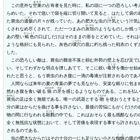
あきす
この意外な
空巣
の占有者を見た時に、私の頭に一つの恐ろしい考
らめいた。それで急いで袋を縦に切り開いて見ると、はたして袋の
いがい
しるけ
た簔虫の
遺骸
の片々が残っていた。あの肥大な虫の
汁気
という汁気
はいがら
くされなめ尽くされて、ただ一つまみの
灰殻
のようなものしか残っ
かっしょく
あの堅い
褐色
の口ばしだけはそのままの形をとどめていた。それは
こうけつ
ような格好にも見られた。灰色の
壙穴
の底に朽ち残った戦衣のくず
した。
この恐ろしい敵は、簔虫の難攻不落と頼む外郭の壁上を忍び足で
どくが
い。そしてわずかな弱点を捜しあてて、そこに鋭い
毒牙
を働かせ始
れたと思うと、もう簔虫のわき腹に一滴の毒液が注射されるのであ
人間ならば来年の夏の青葉の夢でも見ながら、安楽な眠りに包ま
おおかみ
きば
然わき腹を食い破る
狼
の
牙
を感じるようなものである。これを払
みのむし
くちさき
簔虫
の足は全く無能である。唯一の武器とする
吻
を使おうとする
分の家はからだを曲げる事を許さない。最後の苦悩にもがくだけの
さつりく
物の間に行なわれる
殺戮
の中でも、これはおそらく最も残酷なもの
全く無抵抗な状態において、そして苦痛を表現する事すら許されな
されるのである。
くも
虫の肥大なからだはその十分の一にも足りない小さな
蜘蛛
の腹の