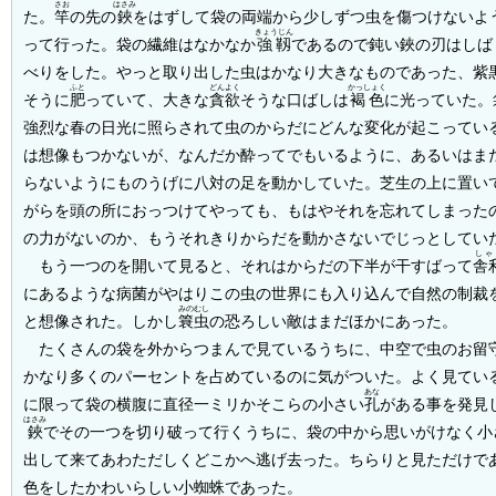
さお
はさみ
た。
竿
の先の
鋏
をはずして袋の両端から少しずつ虫を傷つけないよ
きょうじん
って行った。袋の繊維はなかなか
強靱
であるので鈍い鋏の刃はしば
べりをした。やっと取り出した虫はかなり大きなものであった、紫
ふと
どんよく
かっしょく
そうに
肥
っていて、大きな
貪欲
そうな口ばしは
褐色
に光っていた。
強烈な春の日光に照らされて虫のからだにどんな変化が起こってい
は想像もつかないが、なんだか酔ってでもいるように、あるいはま
らないようにものうげに八対の足を動かしていた。芝生の上に置い
がらを頭の所におっつけてやっても、もはやそれを忘れてしまった
の力がないのか、もうそれきりからだを動かさないでじっとしてい
しゃ
もう一つのを開いて見ると、それはからだの下半が干すばって
舎
にあるような病菌がやはりこの虫の世界にも入り込んで自然の制裁
みのむし
と想像された。しかし
簔虫
の恐ろしい敵はまだほかにあった。
たくさんの袋を外からつまんで見ているうちに、中空で虫のお留
かなり多くのパーセントを占めているのに気がついた。よく見てい
あな
に限って袋の横腹に直径一ミリかそこらの小さい
孔
がある事を発見
はさみ
鋏
でその一つを切り破って行くうちに、袋の中から思いがけなく小
出して来てあわただしくどこかへ逃げ去った。ちらりと見ただけで
色をしたかわいらしい小蜘蛛であった。