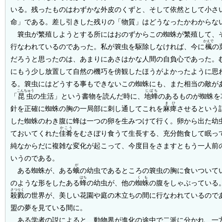
いる。残ったものはわずかな外皮のくずと、そして依然として小さ
命」である。差し引きした残りの「物質」はどうなったかわからな
簔虫が繁殖しようとする所にはおのずからこの蜘蛛が繁殖して、
かえで
行なわれているのであった。私が簔虫を駆除しなければ、今に
楓
の
だろうと思ったのは、あまりにあさはかな人間の自負心であった。
にもう少し放置して自然の機巧を傍観したほうがよかったように思
る。簔虫にはどうする事もできないこの蜘蛛にも、また相当の敵が
こんちゅう
じばち
「
昆虫
の生活」という書物を読んだ時に、
地蜂
のあるものが蜘蛛を
まひ
針を正確に蜘蛛の胸の一局部に刺し通してこれを
麻痺
させるという
した蜘蛛のわき腹に蜂は一つの卵を生みつけて行く。卵から出た幼
かこう
ておいてくれた
佳肴
をむさぼり食うて生長する、充分飽食して眠っ
純なからだに複雑な変化が起こって、今度目をさますともう一人前
いうのである。
が
ある蜘蛛が、ある
蛾
の幼虫であるところの簔虫の胸に食いついて
はち
くも
のような形をしたある
蜂
の幼虫が、他の
蜘蛛
の腹をしゃぶっている
さつりく
殺戮
の世界が、美しい花園や庭の木立ちの間に行なわれているので
盟の夢を見ている間に。
ある学者の説によると、動物界が進化の途中で二派に分かれ、一