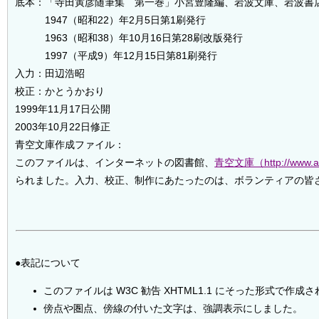
底本：「寺田寅彦随筆集 第一巻」小宮豊隆編、岩波文庫、岩波書
1947（昭和22）年2月5日第1刷発行
1963（昭和38）年10月16日第28刷改版発行
1997（平成9）年12月15日第81刷発行
入力：田辺浩昭
校正：かとうかおり
1999年11月17日公開
2003年10月22日修正
青空文庫作成ファイル：
このファイルは、インターネットの図書館、
青空文庫（http://www.ao
られました。入力、校正、制作にあたったのは、ボランティアの皆
●表記について
このファイルは W3C 勧告 XHTML1.1 にそった形式で作成
傍点や圏点、傍線の付いた文字は、強調表示にしました。