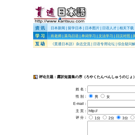
日本新闻
|
留学日本
|
日本图片
|
日语人才
|
相关下载
肖老师
|
菜鸟日语
|
单词学习
|
文法学习
|
日汉对照
|
《貫通日本語》杂志交流
|
日语专用论坛
|
综合疑问
评论主题：露訳短篇集の序（ろやくたんぺんしゅうのじょ
姓 名：
性 别：
男
女
E-mail：
主 页：
评 分：
1分
2分
3分