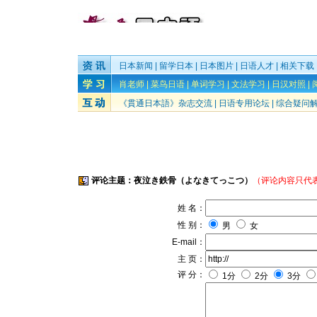
日本新闻
|
留学日本
|
日本图片
|
日语人才
|
相关下载
肖老师
|
菜鸟日语
|
单词学习
|
文法学习
|
日汉对照
|
《貫通日本語》杂志交流
|
日语专用论坛
|
综合疑问
评论主题：夜泣き鉄骨（よなきてっこつ）
（评论内容只代
姓 名：
性 别：
男
女
E-mail：
主 页：
评 分：
1分
2分
3分