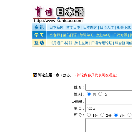
日本新闻
|
留学日本
|
日本图片
|
日语人才
|
相关下载
肖老师
|
菜鸟日语
|
单词学习
|
文法学习
|
日汉对照
|
《貫通日本語》杂志交流
|
日语专用论坛
|
综合疑问
评论主题：春（はる）
（评论内容只代表网友观点）
姓 名：
性 别：
男
女
E-mail：
主 页：
评 分：
1分
2分
3分