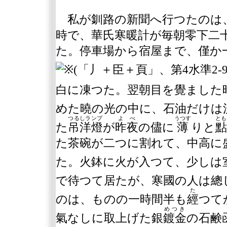
私が釧路の新聞へ行つたのは
時で、華氏寒暖計が毎朝零下二
た。停車場から宿屋まで、僅か
白に凍つた。翌朝目を覺ました
めた曉の光の中に、石油だけは
つるしランプ
よべ
うつす
とも
た
吊洋燈
が
昨夜
の儘に
薄
りと
點
た茶碗が二つに割れて、中高に
た。火鉢に火が入つて、少しは
で待つて居たが、寒國の人は總
た
のは、ものの一時間半も
經
つて
めつき
氣なしに取上げた銀
鍍金
の石鹸