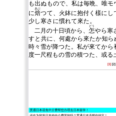
も出ぬもので、私は毎晩、唯モ
あぶ
に
焙
つて、火鉢に抱付く樣にし
少し寒さに慣れて來た。
どう
二月の十日頃から、
怎
やら寒
すと共に、何處から來たか知ら
時々雪が降つた。私が來てから
度一尺程もの雪の積つた、或る
[1]
[2]
·
贯通日本语免中介费帮您办理去日本留学！
·
还在为留学日本的中介费苦恼吗？贯通日本语帮你搞定！