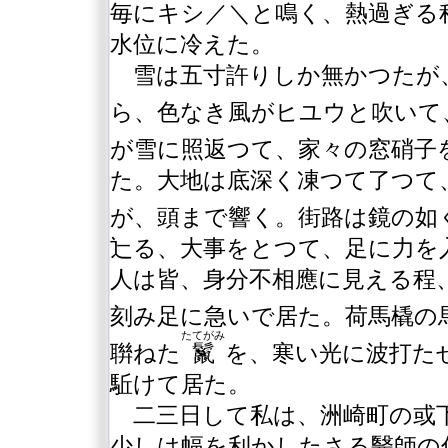
毎にキシ／＼と鳴く、熱過ぎる
水位に冷えた。
雪は五寸許りしか無かつたが
ら、色なき風がヒユウと吹いて
が雪に照返つて、家々の窓硝子
た。大地は底深く凍つて了つて
が、頭まで響く。街路は鏡の如
辷る、大事をとつて、足に力を
人は皆、身分不相應に見える程
刻み足に急いで居た。荷馬橇の
たてがみ
聨ねた
鬣
を、寒い光に波打た
駈けて居た。
二三日して私は、洲崎町の或下
少しは幅を利かしたさる醫師の