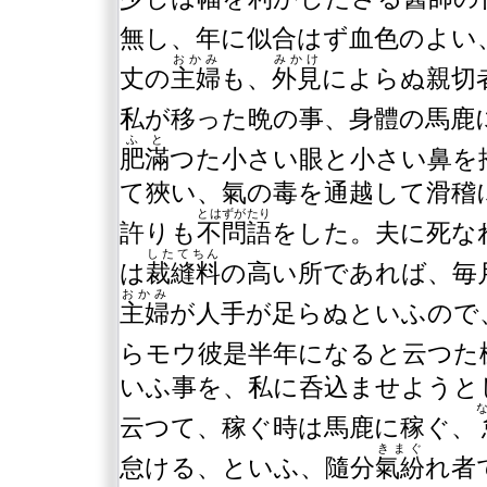
無し、年に似合はず血色のよい
おかみ
みかけ
丈の
主婦
も、
外見
によらぬ親切
私が移った晩の事、身體の馬鹿
ふと
肥滿
つた小さい眼と小さい鼻を
て狹い、氣の毒を通越して滑稽
とはずがたり
許りも
不問語
をした。夫に死な
したてちん
は
裁縫料
の高い所であれば、毎
おかみ
主婦
が人手が足らぬといふので
らモウ彼是半年になると云つた
いふ事を、私に呑込ませようと
云つて、稼ぐ時は馬鹿に稼ぐ、
きまぐ
怠ける、といふ、隨分
氣紛
れ者