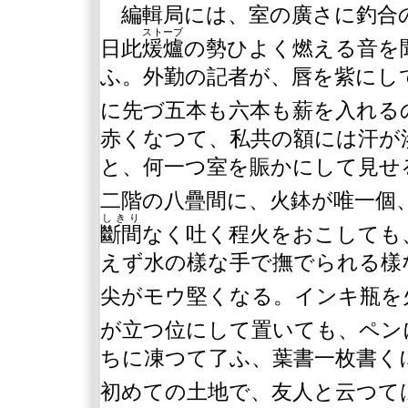
編輯局には、室の廣さに釣合
ストーブ
日此
煖爐
の勢ひよく燃える音を
ふ。外勤の記者が、唇を紫にし
に先づ五本も六本も薪を入れる
赤くなつて、私共の額には汗が
と、何一つ室を賑かにして見せ
二階の八疊間に、火鉢が唯一個
しきり
斷間
なく吐く程火をおこしても
えず水の樣な手で撫でられる樣
尖がモウ堅くなる。インキ瓶を
が立つ位にして置いても、ペン
ちに凍つて了ふ、葉書一枚書く
初めての土地で、友人と云つて