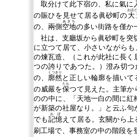
取分けて此下宿の、私に氣に
おほ
の賑ひを見せて居る眞砂町の
大
あきち
の、兩側
空地
の多い街路を僅か
社は、支廳坂から眞砂町を突
に立つて居て、小さいながらも
の煉瓦造、（これが此社に長く
つの誇りであつた。）澄み切つ
くつきり
の、
廓然
と正しい輪廓を描いて
たも
の威嚴を
保
つて見えた。主筆か
のの中に、「天地一白の間に紅
が新築の社屋なり。」と云ふ句
おぼ
でも
記憶
えて居る。玄關から上
刷工場で、事務室の中の階段を