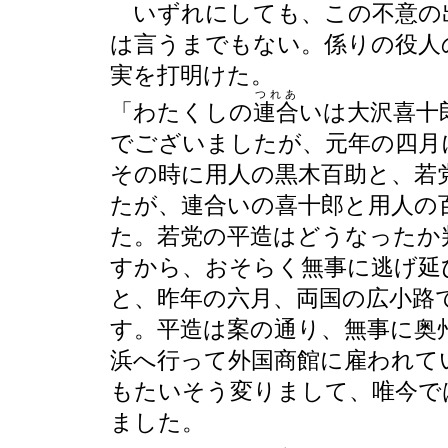
いずれにしても、この不意の
は言うまでもない。係りの役人
実を打明けた。
つれあ
「わたくしの
連合
いは大沢喜十
でございましたが、元年の四月
その時に用人の黒木百助と、若
たが、連合いの喜十郎と用人の
た。若党の平造はどうなったか
すから、おそらく無事に逃げ延
と、昨年の六月、両国の広小路
す。平造は案の通り、無事に奥
浜へ行って外国商館に雇われて
もたいそう変りまして、唯今で
ました。