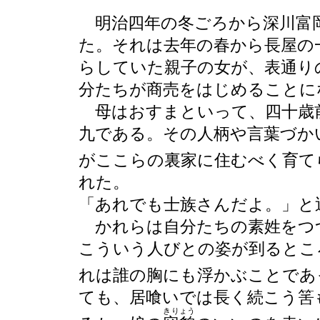
明治四年の冬ごろから深川富
た。それは去年の春から長屋の
らしていた親子の女が、表通り
分たちが商売をはじめることに
母はおすまといって、四十歳
九である。その人柄や言葉づか
がここらの裏家に住むべく育て
れた。
「あれでも士族さんだよ。」と
かれらは自分たちの素姓をつ
こういう人びとの姿が到るとこ
れは誰の胸にも浮かぶことであ
ても、居喰いでは長く続こう筈
きりょう