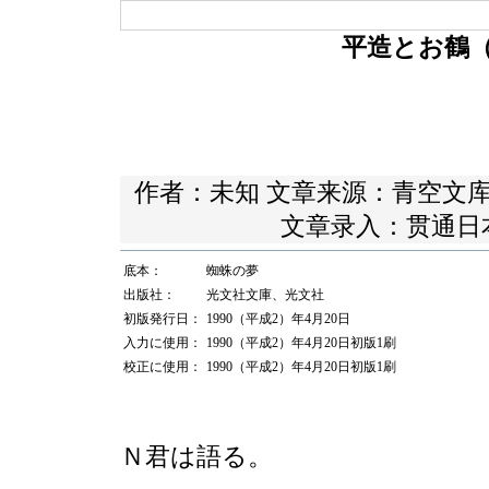
平造とお鶴
作者：未知 文章来源：
青空文
文章录入：贯通日
底本：
蜘蛛の夢
出版社：
光文社文庫、光文社
初版発行日：
1990（平成2）年4月20日
入力に使用：
1990（平成2）年4月20日初版1刷
校正に使用：
1990（平成2）年4月20日初版1刷
Ｎ君は語る。