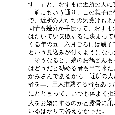
す。」と、おすまは近所の人に
前にもいう通り、この親子は
で、近所の人たちの気受けもよ
同情も幾分か手伝って、おすま
はたいてい失敗するに決まって
くる年の五、六月ごろには親子
という見込みが付くようになっ
そうなると、娘のお鶴さんも
はどうだと勧める者も出て来た
かみさんであるから、近所の人
者を二、三人推薦する者もあっ
てい
にとどまって、いつも
体
よく拒
き
人をお婿にするのかと露骨に
訊
いるばかりで答えなかった。