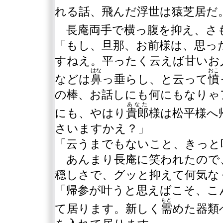
れる話、飛んだ浮世は猿芝居だ
長庵両手で横っ腹を抑え、さ
「もし、旦那、お前様は、思っ
すねえ。平ったく云えば甘いお
はな
おこ
などは
鼻
っ垂らし、と云って
憤
の棒、お話しにも何にもなりゃ
あなた
にも、やはり
貴郎
様は松平様へ
さいますかえ？」
「云うまでもないこと、きっと
あんまり長庵に笑われたので
穏しさで、グッと抑えて何気な
「帰参が叶うと思えばこそ、こ
もと
て居ります。新しく
需
めた器類