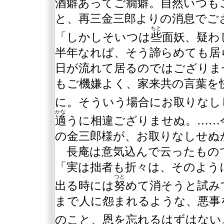
酒癖あってご癇癖。自然いつも
と、再三金三郎よりの消息でご
ちと
「しかしそいつは
些
面妖、疑わ
半年なれば、そう諦らめても居
日が流れて居るのではござりま
もご機嫌よく、家来共の言葉を
に。そういう場合にお取りなし
かな
適
うに相違ござりませぬ。……
の金三郎様が、お取りなしせぬ
長庵は意気込んで云ったもの
「実は拙者も折々は、そのよう
つと
出る時には
努
めて消そうと試み
まで人に怨まれるような、悪事
のこと、恩を忘れるはずはない