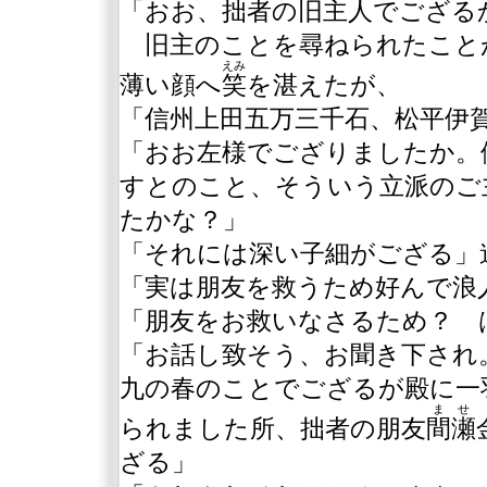
「おお、拙者の旧主人でござる
旧主のことを尋ねられたこと
えみ
薄い顔へ
笑
を湛えたが、
「信州上田五万三千石、松平伊
「おお左様でござりましたか。
すとのこと、そういう立派のご
たかな？」
「それには深い子細がござる」
「実は朋友を救うため好んで浪
「朋友をお救いなさるため？ 
「お話し致そう、お聞き下され
九の春のことでござるが殿に一
ませ
られました所、拙者の朋友
間瀬
ざる」