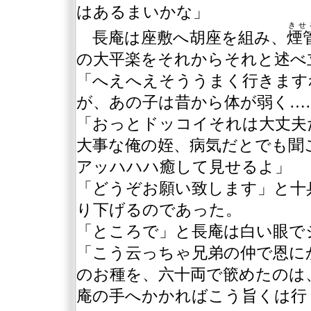
はあるまいかな」
きせ
長庵は座敷へ胡座を組み、
煙
の大平楽をそれからそれと述べ
「へえへえそううまく行きます
が、あの子は昔から体が弱く…
「おっとドッコイそれは大丈夫
大事な俺の姪、病気だとでも聞
アッハハハ癒して見せるよ」
「どうぞお願い致します」と十
り下げるのであった。
「ところで」と長庵は白い眼で
「こう云っちゃ兄弟の仲で恩に
のお種を、六十両で篏めたのは
庵の手へかかればこう旨くは行