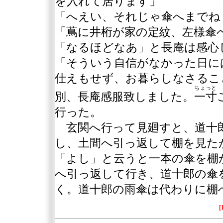
を入れて居ります」
「へえい、それじゃ傘へまでね
「蔦に井桁が家の定紋、左様傘
「なるほどなあ」と長庵は感心
「そういう自信がなかった日に
仕えもせず、お暮らしなさるこ
ちょっと
別、長庵感服致しました。
一寸
行った。
玄関へ行って見廻すと、道十
し、土間へ引っ返して棚を見た
「よし」と云うと一本の傘を棚
へ引っ返して行き、道十郎の傘
く。道十郎の雨傘は代わりに棚
[