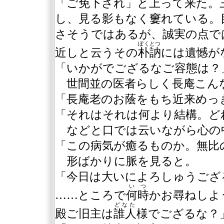
「ご免下され」と上って来た。
し、見る影もなく窶れている。
さそうではあるが、誠実の点で
ぼくとつ
近しと云うその
朴訥
には遺憾が
「いかがでござるなご容態は？
世間並の医者らしく長庵こん
「長庵老のお蔭をもち近来めっ
「それはそれは何より結構。ど
などと口では云いながら心の
「この病気が癒るものか。無比
形ばかりに脈を見ると。
「今日は大いによろしゅうござ
いつ
……ところで
何時
かお尋ねしよ
どなた
殿ご旧主は
誰人
様でござるな？