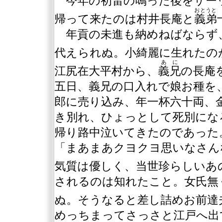
今年の初雷の鳴った後をザー
おとうと
帰って来たのは村井長庵と
義弟
年貢の未進も納めねばならず
代えられぬ。小綺麗に生れたの
あに
江尻在大平村から、
義兄
の長庵
五日、義兄の口入れで娘お種を
郎に売り込み、年一杯六十両、
き別れ、ひょっとして死別にな
帰り路中泣いてきたのであった
「まあまあクヨクヨ思いなさん
気質は優しく、当世珍らしいあ
されるのは知れたこと。女氏無
ぬ。そうなると差し詰めお前達
めっちまってさっさと江戸へ出