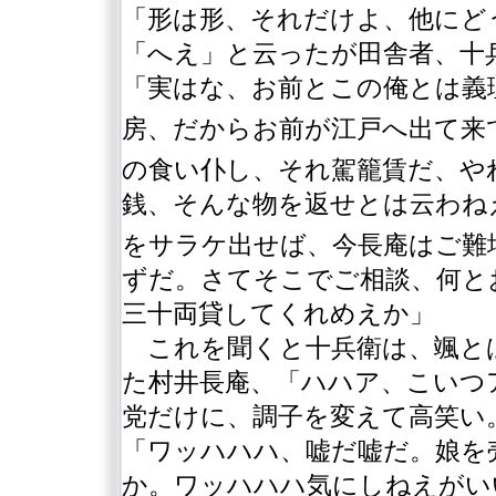
「形は形、それだけよ、他にど
「へえ」と云ったが田舎者、十
「実はな、お前とこの俺とは義
房、だからお前が江戸へ出て来
の食い仆し、それ駕籠賃だ、や
銭、そんな物を返せとは云わね
をサラケ出せば、今長庵はご難
ずだ。さてそこでご相談、何と
三十両貸してくれめえか」
これを聞くと十兵衛は、颯と
た村井長庵、「ハハア、こいつ
党だけに、調子を変えて高笑い
「ワッハハハ、嘘だ嘘だ。娘を
か。ワッハハハ気にしねえがい