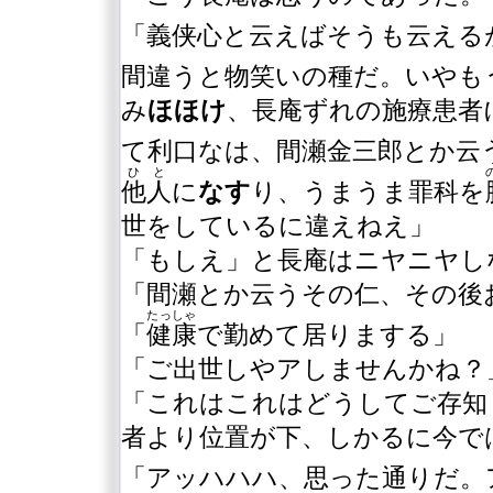
「義侠心と云えばそうも云える
間違うと物笑いの種だ。いやも
み
ほほけ
、長庵ずれの施療患者
て利口なは、間瀬金三郎とか云
ひと
他人
に
なす
り、うまうま罪科を
世をしているに違えねえ」
「もしえ」と長庵はニヤニヤし
「間瀬とか云うその仁、その後
たっしゃ
「
健康
で勤めて居りまする」
「ご出世しやアしませんかね？
「これはこれはどうしてご存知
者より位置が下、しかるに今で
「アッハハハ、思った通りだ。