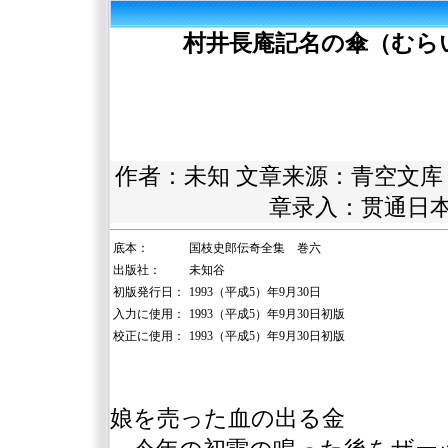
村井長庵記名の傘（むら
作者：未知 文章来源：
青空文库
章录入：贯通日本
底本：
国枝史郎伝奇全集 巻六
出版社：
未知谷
初版発行日：
1993（平成5）年9月30日
入力に使用：
1993（平成5）年9月30日初版
校正に使用：
1993（平成5）年9月30日初版
娘を売った血の出る金