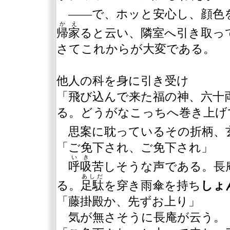
――で、ホッと安心し、顔色
かえ
帰家
ると云い、隣室へ引き取っ
さてこれからが大変である。
他人の科を身に引き受け
「飛び込んで来た福の神、六十
る。どうがなこっちへ巻き上げ
思案に耽っているその折柄、
「ご免下され、ご免下され」
いき
呼吸
苦しそうな声である。長
あしだ
る。
足駄
を穿き雨傘を持ち
しょ
「藤掛殿か、先ずお上り」
気が無さそうに長庵が云う。