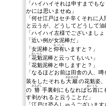
「ハイハイそれは申すまでもな
かには思いませぬ」
「何せ江戸はセチ辛くそれに人
と云うが、どうしてどうして油
「ハイハイ左様でございましょ
「近い例が女泥棒だ」
おっしゃ
「女泥棒と
仰有
いますと？」
おいらん
「
花魁
泥棒と云ってもいい」
「花魁泥棒と申しますと？」
「なるほどお前は田舎の人、噂
おおまがき
装をしたそれも
大籬
の花魁姿
かんざし
あいくち
の
簪
手裏剣にもなれば
匕首
に
す剥がれると云うことだ」
「江戸は恐ろしゅうございます