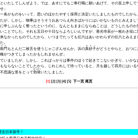
といたしてしんぜよう。では、あすにでもご奉行職に願いあげて、その旨上申して
せ」
一条がものをいって、思いのほかたやすく採用と決定いたしましたものでしたから
たが、しかし、物事はそうそうおあつらえ向きばかりにはいかないものとみえまし
に申しぶんなく整ったというのに、なんともままにならぬことは、どうしたものか
いことでした。それも五日や十日ならよろしいんですが、善光寺辰が一枚わき役に
来なかったものでしたから、いつまでたっても伝六はあいかわらずの伝六とみえま
た。
もん
まさご
衛門
もとんだ二枚舌を使うじゃござんせんか。浜の
真砂子
がどうとやらと、おつに
種がつきてしまったかもしれませんぜ」
ていましたが、しかし、こればっかりは事件のほうで起きてこないかぎり、いかな
もならないことでしたから、じれじれして待っていると、月を越して四月にはいる
ぼっぱつ
不思議な形をとって
勃発
いたしました。
[1]
[2]
[3]
[4]
[5]
下一页
尾页
理去日本留学！