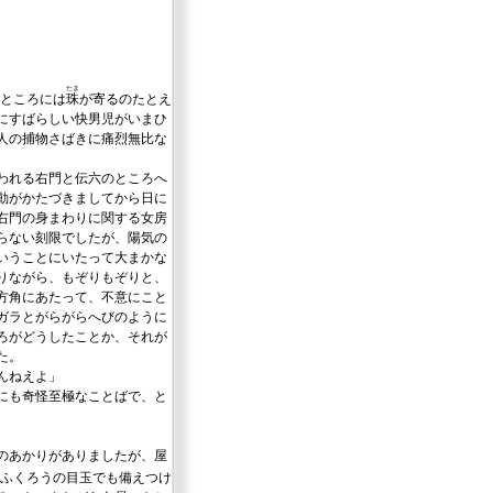
たま
ところには
珠
が寄るのたとえ
にすばらしい快男児がいまひ
人の捕物さばきに痛烈無比な
われる右門と伝六のところへ
動がかたづきましてから日に
右門の身まわりに関する女房
らない刻限でしたが、陽気の
いうことにいたって大まかな
りながら、もぞりもぞりと、
方角にあたって、不意にこと
ガラとがらがらへびのように
ろがどうしたことか、それが
た。
んねえよ」
にも奇怪至極なことばで、と
のあかりがありましたが、屋
ふくろうの目玉でも備えつけ