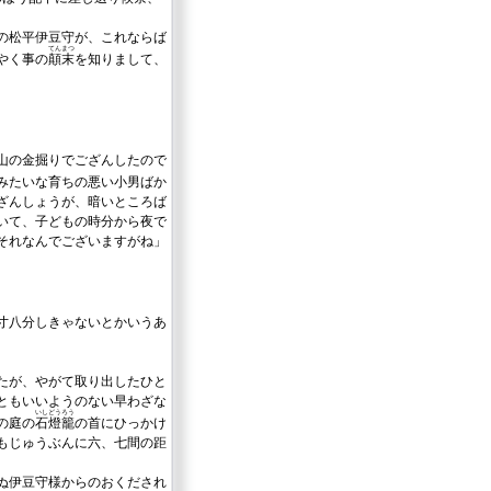
の松平伊豆守が、これならば
てんまつ
やく事の
顛末
を知りまして、
山の金掘りでござんしたので
みたいな育ちの悪い小男ばか
ざんしょうが、暗いところば
いて、子どもの時分から夜で
それなんでございますがね」
寸八分しきゃないとかいうあ
たが、やがて取り出したひと
ともいいようのない早わざな
いしどうろう
の庭の
石燈籠
の首にひっかけ
もじゅうぶんに六、七間の距
ぬ伊豆守様からのおくだされ