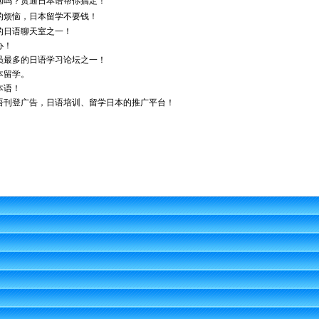
恼吗？贯通日本语帮你搞定！
的烦恼，日本留学不要钱！
的日语聊天室之一！
办！
员最多的日语学习论坛之一！
本留学。
本语！
语刊登广告，日语培训、留学日本的推广平台！