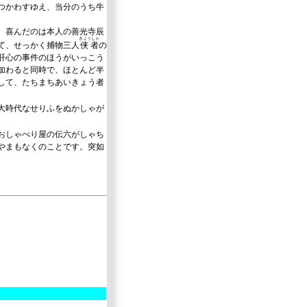
つかわすゆえ、当分のうち牛
、喜んだのは本人の善光寺辰
きょうしゃ
て、せっかく捕物三人
侠者
の
肝心の事件のほうがいっこう
加わると同時で、ほとんど半
して、たちまちあいきょう者
大時代なせりふをぬかしゃが
おしゃべり屋の伝六がしゃち
やまもなくのことです。突如