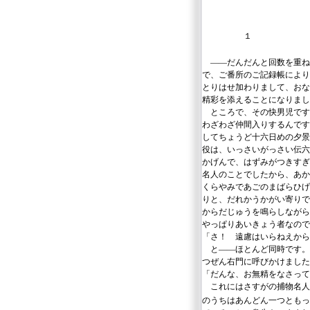
１
――だんだんと回数を重ね
で、ご番所のご記録帳により
とりはせ加わりまして、おな
精彩を添えることになりまし
ところで、その快男児です
わざわざ仲間入りするんです
してちょうど十六日めの夕景
役は、いっさいがっさい伝六
かげんで、はずみがつきすぎ
名人のことでしたから、あか
くらやみであごのまばらひげ
りと、だれかうかがい寄りで
からだじゅうを鳴らしながら
やっぱりあいきょう者なので
「さ！ 遠慮はいらねえから
と――ほとんど同時です。
つぜん右門に呼びかけました
「だんな、お無精をなさって
これにはさすがの捕物名人
のうちはあんどん一つともっ