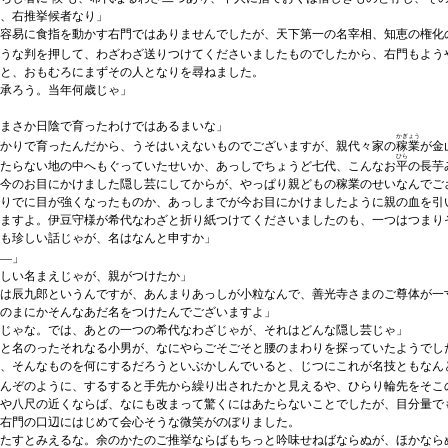
、右推挙候者なり」
容易に食指を動かす右門ではありませんでしたが、天下第一の名宰相、知恵の権化
うな判を押して、わざわざ送りつけてくださいましたものでしたから、右門もよう
と、おもむろにまずその人となりを尋ねました。
承ろう。当年何歳じゃ」
まさか日陰で育ったわけではあるまいな」
かぎょう
ばかりで育ったんだから、うそはいえないものでございますが、親代々家の
稼業
が金
ひら
当たらない地の中へもぐっていたせいか、あっしでちょうど七代、こんなお
平
の長芋
今のお目にかけました隠し芸にしてからが、やっぱり親どもの稼業のせいなんでご
りでに目が強くなったものか、あっしまでが今お目にかけましたように親の血を引
ますよ。伊豆守様が希代なわざと折り紙つけてくださいましたのも、一つはつまり
も珍しい話じゃが、名はなんと申すか」
―」
しい名まえじゃが、親がつけたか」
は辰九郎というんですが、あんまりあっしが小粒なんで、善光寺さまのご尊体が一
のまにかそんなあだ名をつけたんでございますよ」
じゃな。では、あとの一つの希代なわざじゃが、それはどんな隠し芸じゃ」
と名のったそれなる小男が、なにやらごそごそと腰のまわりを探っていたようでし
、そんなものを何にするだろうといぶかしんでいると、じつにこれが名技ともなん
んぞのように、するすると手先から繰り出されたかと見えるや、ひらり輪先をそこ
や八尺の近くならば、なにも改まって驚くにはあたらないことでしたが、目分量で
右門の口辺にはじめて会心そうな微笑がのぼりました。
たすとみえるな。余のかたのご推挙ならばもちっと吟味せねばならぬが、ほかなら