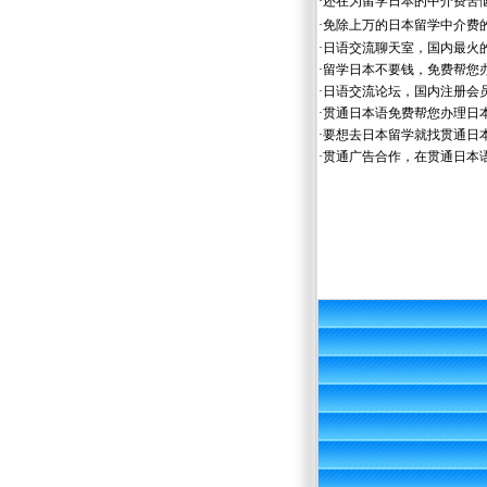
·
还在为留学日本的中介费苦
·
免除上万的日本留学中介费
·
日语交流聊天室，国内最火
·
留学日本不要钱，免费帮您
·
日语交流论坛，国内注册会
·
贯通日本语免费帮您办理日
·
要想去日本留学就找贯通日
·
贯通广告合作，在贯通日本