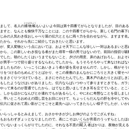
とりものちょう
まして、名人の
捕物帳
もいよいよ今回は第十四番てがらとなりましたが、目のある
ますと、なんとも愉快千万なことには、この十四番てがらから、新しく右門の幕下
じみの人気わき役おしゃべり屋の伝六とともに両々力を合わせながら、ますます名
たから、それから先にご紹介しておきたいと思います。
が、変人変物という点においては、およそ天下にこんな珍しい一対はあるまいと思
から、この新しいわき役なる者がまた尋常一様の男ではないので。前回の指切り騒
でした。朝のしたくはいうまでもないこと、夕げの用意、床のあげおろし、およそ
が男手一つで切り盛りするならわしでしたから、もうそろそろやって来なければな
ましたものか、いっこうにあいきょう者が姿を見せませんので、しかし、根がそう
りをつけるのもめんどうとばかり、そこの座敷のまんなかにごろりと大きく寝そべ
をまさぐりつづけていると、まさにそのとたんでした。裏木戸のあたりとおぼしき
もしたようなけはいがありました。伝六ならばいつやって参りますときでも、ガラ
やって来るのが普通でしたから、はてなと思いましてきき耳を立てていると、とこ
、しかもほかになんびとか連れでもがあるらしく、やにわに奇態なことを促しまし
、早いところおめえの隠し芸をお目にかけて、ちょっくらだんなの肝を冷やしてや
伝六に促されて黒い影がごそごそと庭先へはいってきたらしい様子でしたが、いか
。
いらっしゃるとみえまして、おさかやきが少しお伸びのようでござんすね」
もおもわずぎょッとなりましたので。表にこそはいくらか宵星のうっすらとしたほ
ちんにゅうしゃ
ていないまっくらがりでしたのに、それなる不意の
闖入者
ばかりは、夜物が見える