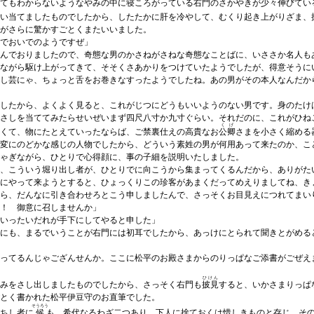
てもわからないようなやみの中に寝ころがっている右門のさかやきが少々伸びてい
い当てましたものでしたから、したたかに肝を冷やして、むくり起き上がりざま、
がさらに驚かすごとくまたいいました。
でおいでのようですぜ」
んでおりましたので、奇態な男のかさねがさねな奇態なことばに、いささか名人も
ながら駆け上がってきて、そそくさあかりをつけていたようでしたが、得意そうに
し芸にゃ、ちょっと舌をお巻きなすったようでしたね。あの男がその本人なんだか
したから、よくよく見ると、これがじつにどうもいいようのない男です。身のたけ
さしを当ててみたらせいぜいまず四尺八寸か九寸ぐらい。それだのに、これがひね
くげ
くて、物にたとえていったならば、ご禁裏仕えの高貴なお
公卿
さまを小さく縮める
変にのどかな感じの人物でしたから、どういう素姓の男が何用あって来たのか、こ
ゃぎながら、ひとりで心得顔に、事の子細を説明いたしました。
、こういう堀り出し者が、ひとりでに向こうから集まってくるんだから、ありがた
にやって来ようとすると、ひょっくりこの珍客があまくだってめえりましてね、き
ら、だんなに引き合わせろとこう申しましたんで、さっそくお目見えにつれてまい
！ 御意に召しませんか」
いったいだれが手下にしてやると申した」
にも、まるでいうことが右門には初耳でしたから、あっけにとられて聞きとがめる
ってるんじゃござんせんか。ここに松平のお殿さまからのりっぱなご添書がごぜえ
ひけん
みをさし出しましたものでしたから、さっそく右門も
披見
すると、いかさまりっぱ
とく書かれた松平伊豆守のお直筆でした。
そうろう
ちし者に
候
も、希代なるわざ二つあり、下人に捨ておくは惜しきものと存じ、そ