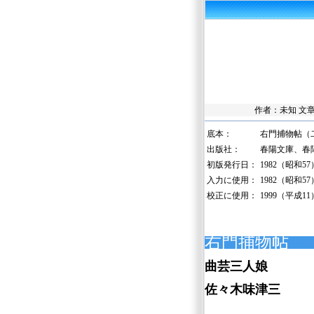
作者：未知 文
底本：
右門捕物帖（
出版社：
春陽文庫、春
初版発行日：
1982（昭和5
入力に使用：
1982（昭和5
校正に使用：
1999（平成1
右門捕物帖
曲芸三人娘
佐々木味津三