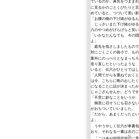
ているのか、鼻先をつままれ
に見るかのごとくぴたりと言
めていると、つづいて黒い影
「お腰の物の下げ緒がゆるん
じっさいまた下げ緒がゆる
六のやつめがげらげらと笑い
「いかなだんなでも、今の隠
よ」
庭先を指さしましたもので
対にごくごくの抜小で、もの
案外にのっぺりとなまっちろ
造り直したといったような、
いると、伝六がひとりではし
「人間てがらを重ねておくと
は今、こちらに晩のおしたく
になることに話が決まったか
じゃござんせんか。どうです
「不意に妙なことをいうが、
御意に召そうにも召さない
がおちついていいました。
「だから、あまくだったとい
よ」
うやうやしく伝六が奉書包
おり、それなる一書は次のご
おし
「こは余が領国武州
忍
に育