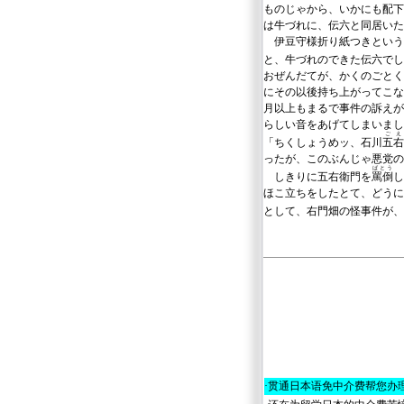
ものじゃから、いかにも配下
は牛づれに、伝六と同居いた
伊豆守様折り紙つきという
と、牛づれのできた伝六でし
おぜんだてが、かくのごとく
にその以後持ち上がってこな
月以上もまるで事件の訴えが
らしい音をあげてしまいまし
ごえ
「ちくしょうめッ、石川
五右
ったが、このぶんじゃ悪党の
ばとう
しきりに五右衛門を
罵倒
し
ほこ立ちをしたとて、どうに
として、右門畑の怪事件が、
·
贯通日本语免中介费帮您办