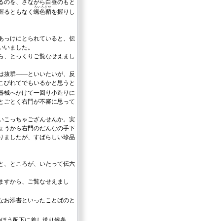
るのを、さながら白昼のもと
ろいろざや
握るともなく
蝋色鞘
を握りし
あっけにとられていると、伝
いいました。
ら、とっくりご覧なせえまし
は抜群――といいたいが、反
こびれてでもいるかと思うと
器械へかけて一回り小造りに
とごとく右門が不審に思って
いこっちゃござんせんか。実
ょうから右門のだんなの手下
りましたが、すばらしい珍品
と、ところが、いたって伝六
ますから、ご覧なせえまし
なお添書といったことばのと
のほう配下に差し送り候条、