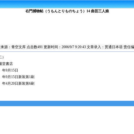
右門捕物帖（うもんとりものちょう）14 曲芸三人娘
章来源：
青空文库
点击数
491 更新时间：2006/9/7 9:20:43 文章录入：贯通日本语 
二）
陽堂書店
7）年9月15日
7）年9月15日新装第1刷
1）年4月20日新装第6刷