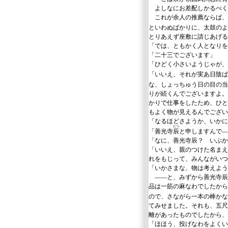
よしなにお差配しかるべく
これが余人の推薦ならば、
といわぬばかりに、太鼓のよ
とりあえず座敷に請じあげる
「では、ともかく人となりを
「二十三でございます」
「ひどく小さいようじゃが、
「いいえ、それが実あ日陰
な、しょっちゅう日の目の
りが続くんでございますよ。
かりで仕事をしたため、ひと
もよく物が見えるんでござい
「なるほどさようか、いかに
たつ
「善光寺
辰
と申しますんで―
「なに、善光寺辰？ いぶか
「いいえ、親のつけた名まえ
れをもじって、みんながいつ
「いかさまな、物は考えよう
――と、みずから善光寺辰
品は一筋の麻なわでしたから
ので、さながら一本の棒かな
てみせました。それも、五尺
離があったものでしたから、
「ほほう、投げなわをよくい