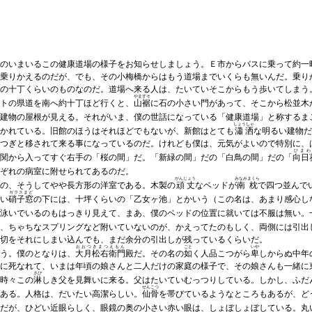
のいまいるこの健康道場の様子をお知らせしましょう。Ｅ市からバスに乗って約一
乗りかえるのだが、でも、その小梅橋からはもう道場までいくらも無いんだ。乗り
の十丁くらいのものなのだ。道場へ来る人は、たいていそこからもう歩いてしまう
やますそ
トの県道を南へ約十丁ほど行くと、
山裾
に石の小さい門があって、そこから松並木
建物の屋根が見える。それがいま、僕の世話になっている「健康道場」と称するま
しょうしゃ
かれている。旧館のほうはそれほどでもないが、新館はとても
瀟洒
な明るい建物だ
つぎと移されて来る事になっているのだ。けれども僕は、元気がよいので特別に、
ひまわ
関から入ってすぐ右手の「桜の間」だ。「新緑の間」だの「白鳥の間」だの「
向日
ぞれの病室に附せられてあるのだ。
がんじょう
みなみまくら
の、そうしてやや長方形の洋室である。木製の
頑丈
なベッドが
南枕
で四つ並んで
ガラスまど
い
硝子窓
の下には、十坪くらいの「乙女ヶ池」とかいう（この名は、あまり感心し
泳いでいるのもはっきり見えて、まあ、僕のベッドの位置に就いては不服は無い。
、ちゃちなスプリングなど附いていないのが、かえってたのもしく、両側には引出
一切をそれにしまい込んでも、まだ余分の引出しが残っているくらいだ。
おおつきまつえもん
ごと
いや
う。僕のとなりは、
大月松右衛門
殿だ。その名の
如
く人品こつがら
卑
しからぬ中年
に死なれて、いまは年頃の娘さんと二人だけの家庭の様子で、その娘さんも一緒に
さび
時々この
淋
しき父を見舞いに来る。父はたいていむっつりしている。しかし、ふだ
せんこつ
ある。人格は、だいたい高潔らしい。
仙骨
を帯びているようなところもあるが、ど
だが、ひどい近眼らしく、眼鏡の奥の小さい赤い眼は、しょぼしょぼしている。丸