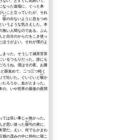
けない、とすぐに
気附
いて、
になった途端に、ぐっと来
がいこと立っていたが、それ
せき
。
咳
の出ないように息をつめ
というような気さえした。本
の無い人間なのである。ぶん
んと自分のからだをこき使っ
たほうがよい。それが僕のよ
しまった。そうして滅茶苦茶
にいるつもりだった。誰にも
だろうね。僕はその夜、お勝
ふと眼覚めて、二つ三つ軽く
のど
りて吐いた。ぐいぐいと
喉
か
いたろうか、血がとまった。
本の、いや世界の最後の夜間
っては笑い事じゃ無かった。
あげく
んざ思い迷った
揚句
の果に、
本望だ。えい、何でもかまわ
豆畑の茂みの中に仰向に寝こ