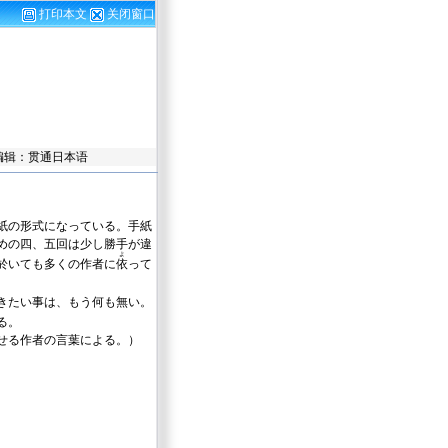
打印本文
关闭窗口
 责任编辑：贯通日本语
紙の形式になっている。手紙
めの四、五回は少し勝手が違
よ
於いても多くの作者に
依
って
きたい事は、もう何も無い。
る。
せる作者の言葉による。）