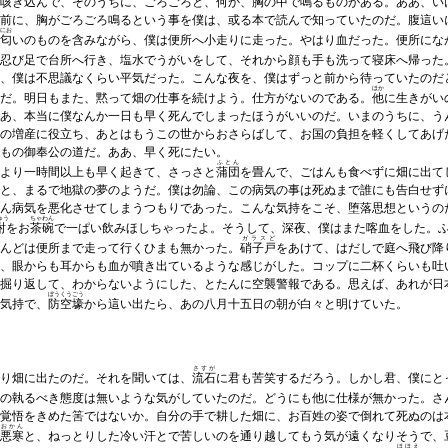
咳
き込んで、そのうちに、ごろごろと、何か、胸の中で鳴るものがある。ああ、い
前に、胸がごろごろ鳴るという事を僕は、或る本で読んで知っていたのだ。腹這い
にお
匂
いのものを含みながら、僕は便所へ小走りに走った。やはり血だった。便所にな
忍び足で台所へ行き、塩水でうがいをして、それから顔も手も洗って寝床へ帰った
、僕は不思議なくらい平気だった。こんな夜を、僕はずっと前から待っていたのだ
ほか
だ。明日もまた、黙って畑の仕事を続けよう。仕方がないのである。
他
に生きがい
あ、本当に僕なんか一日も早く死んでしまったほうがいいのだ。いまのうちに、う
の増産に役立ち、あとはもうこの世からおさらばして、お国の負担を軽くしてあげ
もの御奉公の道だ。ああ、早く死にたい。
ふとん
より一時間以上も早く起きて、さっさと
蒲団
を畳んで、ごはんも食べずに畑に出て
と、まるで地獄の夢のようだ。僕は勿論、この病気の事は死ぬまで誰にも告白せず
ん病気を悪化させてしまうつもりであった。こんな気持をこそ、堕落思想というの
ゅう
ちゃわん
酎
をお
茶碗
で一ぱい飲みほしちゃったよ。そうして、深夜、僕はまた喀血をした。
ガラスど
んどは便所まで走って行くひまも無かった。
硝子戸
をあけて、はだしで庭へ飛び降
、眼からも耳からも血が噴き出ているような感じがした。コップに二杯くらいも吐
掘り返して、わからないようにした、とたんに空襲警報である。思えば、あれが日
ぼうくうごう
気持で、
防空壕
から這い出たら、あの八月十五日の朝が白々と明けていた。
さすが
り畑に出たのだ。それを聞いては、
流石
に君も苦笑するだろう。しかし君、僕にと
の執るべき態度は無いような気がしていたのだ。どうにも他に仕様が無かった。さ
覚悟をきめた筈ではないか。自分の手で耕した畑に、お百姓の姿で倒れて死ぬのは
おかん
悪寒
と、ねっとりした冷い汗とで苦しいのを通り越してもう気が遠くなりそうで、
ほほえ