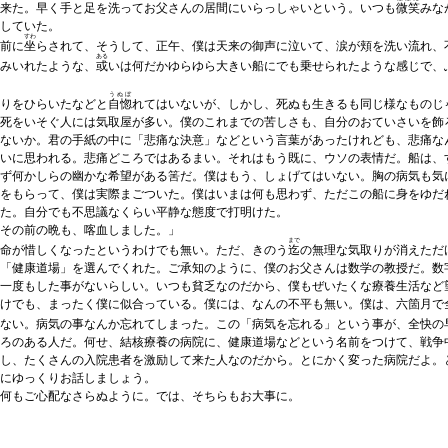
に来た。早く手と足を洗ってお父さんの居間にいらっしゃいという。いつも
微笑
みな
していた。
すわ
前に
坐
らされて、そうして、正午、僕は天来の御声に泣いて、涙が頬を洗い流れ、
ある
みいれたような、
或
いは何だかゆらゆら大きい船にでも乗せられたような感じで、
うぬぼ
りをひらいたなどと
自惚
れてはいないが、しかし、死ぬも生きるも同じ様なものじ
死をいそぐ人には気取屋が多い。僕のこれまでの苦しさも、自分のおていさいを飾
ないか。君の手紙の中に「悲痛な決意」などという言葉があったけれども、悲痛な
いに思われる。悲痛どころではあるまい。それはもう既に、ウソの表情だ。船は、
ず何かしらの幽かな希望がある筈だ。僕はもう、しょげてはいない。胸の病気も気
をもらって、僕は実際まごついた。僕はいまは何も思わず、ただこの船に身をゆだ
た。自分でも不思議なくらい平静な態度で打明けた。
その前の晩も、喀血しました。」
まで
命が惜しくなったというわけでも無い。ただ、きのう
迄
の無理な気取りが消えただ
「健康道場」を選んでくれた。ご承知のように、僕のお父さんは数学の教授だ。数
一度もした事がないらしい。いつも貧乏なのだから、僕もぜいたくな療養生活など
けでも、まったく僕に似合っている。僕には、なんの不平も無い。僕は、六箇月で
ない。病気の事なんか忘れてしまった。この「病気を忘れる」という事が、全快の
ろのある人だ。何せ、結核療養の病院に、健康道場などという名前をつけて、戦争
し、たくさんの入院患者を激励して来た人なのだから。とにかく変った病院だよ。
にゆっくりお話しましょう。
何もご心配なさらぬように。では、そちらもお大事に。