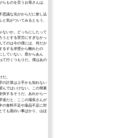
がらものを言うお母さんは、
不思議な光がからだに射し込
ふと気がついてみるともう、
ゃないか。どっちにしたって
ろうとする苦労にすぎなかっ
んてのは今の僕には、何だか
するする岸壁から離れたの
にしていない。君からあん
ねて行くつもりだ。僕はあの
けだ。
字の計算は上手かも知れない
望んではいけない。この簡素
全快するそうだ。あれから一
早道だと、ここの場長さんが
中の食料不足や薬品不足に対
とても面白い事ばかり、山ほ