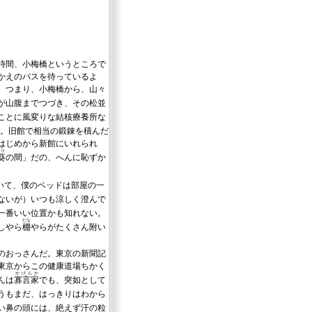
時間、小梅橋というところで
かえのバスを待っているよ
。つまり、小梅橋から、山々
が山腹までつづき、その松並
ことに風変りな結核療養所な
。旧館で相当の鍛錬を積んだ
はじめから新館にいれられ
り
葵
の間」だの、へんに恥ずか
いて、僕のベッドは部屋の一
ないが）いつも涼しく澄んで
一番いい位置かも知れない。
たな
しやら
棚
やらがたくさん附い
のおっさんだ。東京の新聞記
東京からこの健康道場ちかく
かげんか
んは
寡言家
でも、突如として
うもまだ、はっきりはわから
い鼻の頭には、絶えず汗の粒