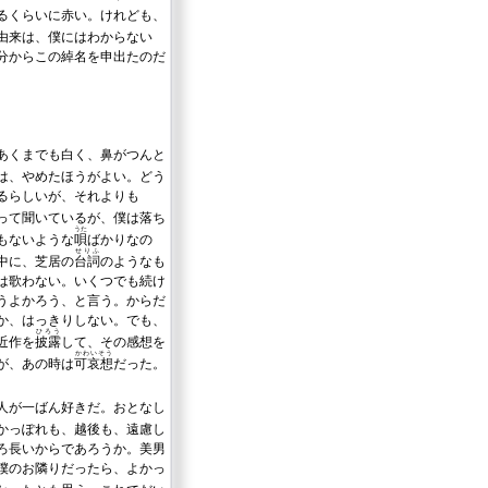
るくらいに赤い。けれども、
由来は、僕にはわからない
分からこの綽名を申出たのだ
あくまでも白く、鼻がつんと
は、やめたほうがよい。どう
るらしいが、それよりも
って聞いているが、僕は落ち
うた
もないような
唄
ばかりなの
せりふ
中に、芝居の
台詞
のようなも
は歌わない。いくつでも続け
うよかろう、と言う。からだ
か、はっきりしない。でも、
ひろう
近作を
披露
して、その感想を
かわいそう
が、あの時は
可哀想
だった。
人が一ばん好きだ。おとなし
かっぽれも、越後も、遠慮し
ろ長いからであろうか。美男
僕のお隣りだったら、よかっ