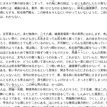
ため
にタオルで鼻の頭を強くこすって、その
為
に鼻の頭は、いまにも血のしたたり落ち
あだな
えちごじし
る時には、威厳がある。案外、偉いひとなのかも知れない。
綽名
は
越後獅子
。その
感じもする。松右衛門殿も、この綽名をそんなにいやがってもいないようだ。ご自
は、わからない。
。左官屋さんだ。未だ独身の、二十八歳。健康道場第一等の美男におわします。色
つまさ
しり
にもいい男だ。けれども少し
爪先
き立ってお
尻
を軽く振って歩く、あの歩き方だけ
ろう。音楽的だとでも思っているのかしら。不可解だ。いろんな流行歌も知ってい
得意のようである。僕は既に、五つ六つ聞かされた。松右衛門殿は眼をつぶって黙
ばかばか
山ほどお金をためて毎日五十銭ずつ使うつもりだとか、
馬鹿々々
しい、なんの意味
なおその上、文句入りの都々逸というのがあって、これがまた、ひどいんだ。唄の
ん、とか何とか、どうにも聞いて居られないのだ。けれども一度に続けて二つ以上
れ以上は松右衛門殿がゆるさない。二つ歌い終ると、越後獅子は眼をひらいて、も
ある。歌い手のからだにさわるという意味か、聞き手のからだにさわるという意味
人じゃないんだ。俳句が好きなんだそうで、夜、寝る前に松右衛門殿にさまざまの
んともすんとも答えぬので、清七殿ひどくしょげかえって、さっさと寝てしまった
いき
敬しているらしい。この
粋
な男の名は、かっぽれ。
にしわきかずお
人は、
西脇一夫
殿。郵便局長だか何だかしていた人だそうだ。三十五歳。僕はこの
舞いに来る。そうして二人で、ひそひそ何か話をしている。しんみりした風景だ。
いるようである。それもまたいい心掛けだと思う。西脇殿の綽名は、つくし。ひょ
。学生のような感じがどこかにある。はにかむような微笑は魅力的だ。この人が、
うな