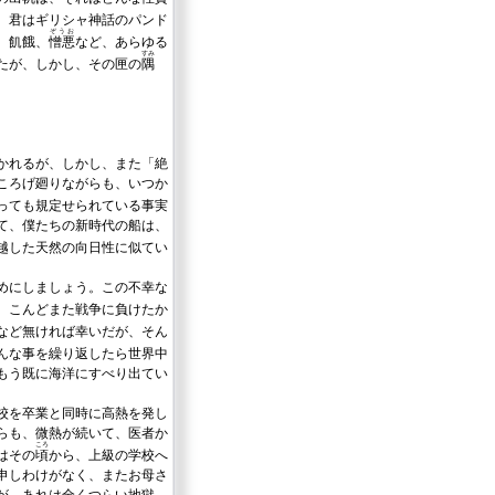
。君はギリシャ神話のパンド
ぞうお
、飢餓、
憎悪
など、あらゆる
すみ
たが、しかし、その匣の
隅
かれるが、しかし、また「絶
ころげ廻りながらも、いつか
っても規定せられている事実
て、僕たちの新時代の船は、
越した天然の向日性に似てい
めにしましょう。この不幸な
。こんどまた戦争に負けたか
など無ければ幸いだが、そん
んな事を繰り返したら世界中
もう既に海洋にすべり出てい
校を卒業と同時に高熱を発し
らも、微熱が続いて、医者か
ころ
はその
頃
から、上級の学校へ
申しわけがなく、またお母さ