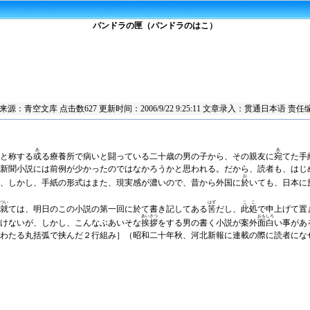
パンドラの匣（パンドラのはこ）
章来源：
青空文库
点击数
627 更新时间：2006/9/22 9:25:11 文章录入：贯通日本语
あ
あ
と称する
或
る療養所で病いと闘っている二十歳の男の子から、その親友に
宛
てた手
新聞小説には前例が少かったのではなかろうかと思われる。だから、読者も、はじ
お
、しかし、手紙の形式はまた、現実感が濃いので、昔から外国に
於
いても、日本に
つい
はず
ここ
就
ては、明日のこの小説の第一回に於て書き記してある
筈
だし、
此処
で申上げて置
あいさつ
おもしろ
けないが、しかし、こんなぶあいそな
挨拶
をする男の書く小説が案外
面白
い事があ
わたる丸括弧で挟んだ２行組み］
（昭和二十年秋、河北新報に連載の際に読者にな