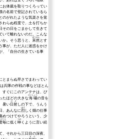
が、あれは全くつらい地獄
にお体裁を取りつくろってい
僕の名前で登記されているら
とのがれたような気楽さを覚
さわらぬ程度で、土を打ちか
日その日をごまかして生きて
ていて離れないのだ。こんな
ぼうぜん
いか。そう思うと、
呆然
とす
う事が、ただ人に迷惑をかけ
が、「自分の生きている事
にとまらぬ早さでまわってい
は兵隊の作戦の事などほとん
、すぐにこのアンテナは、ぴ
かいしょう
ったほどの大きな
海嘯
の音を
ひざ
。暑い
日射
しの下で、うんう
はげ
日、あんなに
烈
しく畑の仕事
痛めつけてやろうという、少
たびごと
うめ
度毎
に低く
呻
くように言い続
て、それから三日目の深夜、
きづ