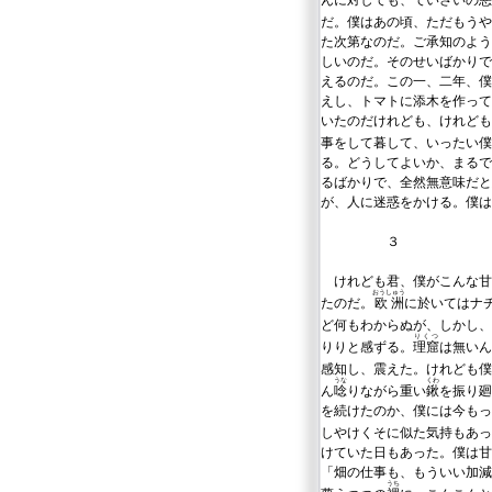
んに対しても、ていさいの悪
だ。僕はあの頃、ただもうや
た次第なのだ。ご承知のよう
しいのだ。そのせいばかりで
えるのだ。この一、二年、僕
えし、トマトに添木を作って
いたのだけれども、けれども
事をして暮して、いったい
る。どうしてよいか、まるで
るばかりで、全然無意味だと
が、人に迷惑をかける。僕は
３
けれども君、僕がこんな甘
おうしゅう
たのだ。
欧洲
に於いてはナ
ど何もわからぬが、しかし
りくつ
りりと感ずる。
理窟
は無いん
感知し、震えた。けれども僕
うな
くわ
ん
唸
りながら重い
鍬
を振り廻
を続けたのか、僕には今もっ
しやけくそに似た気持もあっ
けていた日もあった。僕は甘
「畑の仕事も、もういい加減
うち