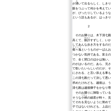
わ
が
湧
いて出るらしく、しきり
眼をつぶって何かを考えてい
が、ぴったりしているような
という説もあるが、はっきり
２
そのお隣りは、木下清七殿
めもと
高くて、
眼許
すずしく、いか
してあんな歩き方をするのだ
どどいつ
都々逸
というものが一ばんお
つかない気持である。富士の
で、全く閉口のほかは無い。
のがはいるのだ。あら、兄さ
て歌いたいらしいのだが、そ
にさわる、と言い添える事も
この清七殿だって決して悪い
求めたけれども、越後は、う
清七殿は越後獅子をかなり尊
そのお隣りに陣取っている
こがら
そうな
小柄
の細君が時々、見
てそれを見ないように努めて
子ではないけれども、上品だ