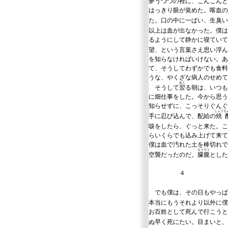
夢うつつの
裡
に、こんこんと
はっきり眼が覚めた。喀血の
た。口の中に一ぱい、生臭い
以上は血が出なかった。僕は
るようにして静かに寝ていて
望、という言葉さえ思い浮ん
を知らなければいけない。あ
て、そうしてわずかでも食料
うな、やくざな病人のせめて
あく
そうして
翌
る朝は、いつも
に畑仕事をした。今から思う
知らせずに、こっそりぐんぐ
しょうち
手に忍び込んで、配給の
焼
咳をしたら、ぐっと来た。こ
らいくらでも込み上げて来て
僕は血で汚れた土を棒切れで
もうろう
空襲だったのだ。
朦朧
とした
４
でも僕は、その日もやっぱ
本当にもうそれより以外に僕
お百姓として死んで行こうと
ぬ早く死にたい。目まいと、