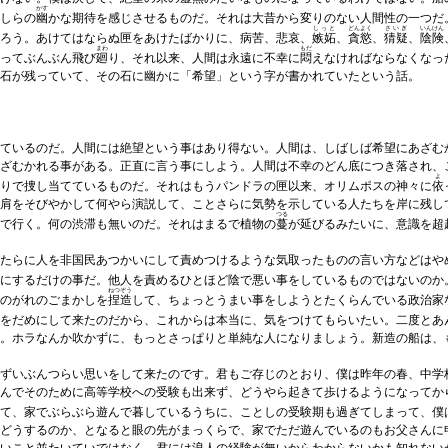
かす
しらの
幽
かな期待を感じさせるものだ。それは大昔から変りのない人間性の一つだ
しっと
どんよく
さいぎ
いんけん
ろう。あけてはならぬ匣をあけたばかりに、病苦、悲哀、
嫉妬
、
貪慾
、
猜疑
、
陰険
まわ
もだ
ってぶんぶん飛び
廻
り、それ以来、人間は永遠に不幸に
悶
えなければならなくなっ
石が残っていて、その石に幽かに「希望」という字が書かれていたという話。
ているのだ。人間には絶望という事はあり得ない。人間は、しばしば希望にあざむ
ざむかれる事がある。正直に言う事にしよう。人間は不幸のどん底につき落され、
よ
りで捜し当てているものだ。それはもうパンドラの匣以来、オリムポスの神々に
依
肩をそびやかして何やら演説して、ことさらに気勢を示している人たちを岸に残し
つる
で行く。何の渋滞も無いのだ。それはまるで植物の
蔓
が延びるみたいに、意識を超
たらに人を非国民あつかいにして責めつけるような気取ったものの言い方などはや
にするだけの事だ。他人を責めるひとほど陰で悪い事をしているものではないのか
ねつぞう
のがれのごまかしを
捏造
して、ちょっとうまい事をしようとたくらんでいる政治家
をだめにして来たのだから、これからは本当に、気をつけてもらいたい。二度とあ
。ホラなんか吹かずに、もっとさっぱりと単純な人になりましょう。新造の船は、
ずいぶんつらい思いをして来たのです。君もご存じのとおり、僕は昨年の春、中学
んでそのために高等学校への受験も出来ず、どうやら起きて歩けるようになってか
て、家でぶらぶら遊んで暮しているうちに、ことしの受験期も過ぎてしまって、僕
どうするのか、となると眼の先がまっくらで、家でただ遊んでいるのもお父さんに