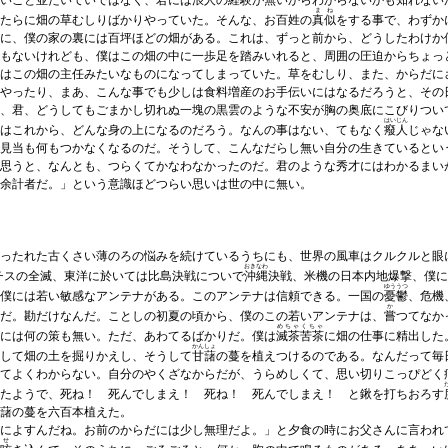
いこと並たいていではなく、君には浪人の経験が無いからわからないかも知れない
まね
たらに畑の草むしりばかりやっていた。そんな、お百姓の
真似
をする事で、わずか
に、僕の家の裏には百坪ほどの畑がある。これは、ずっと前から、どうしたわけか
もないけれども、僕はこの畑の中に一歩足を踏みいれると、周囲の圧迫からちょっ
はこの畑の主任みたいなものになってしまっていた。草をむしり、また、からだに
やったり、まあ、こんな事でも少しは食料増産のお手伝いにはなるだろうと、その
、君、どうしてもごまかし切れぬ一塊の黒雲のような不安が胸の奥底にこびりつい
はいじん
僕はこれから、どんな身の上になるのだろう。なんの事はない、てもなく
癈人
じゃな
見当も何もつかなくなるのだ。そうして、こんなだらし無い自分の生きているとい
思うと、なんとも、つらくてかなわなかったのだ。君のような秀才にはわかるまい
余計者だ。」という意識ほどつらい思いは世の中に無い。
ったれた古くさい薄のろの悩みを続けているうちにも、世界の風車はクルクルと眼
おきなわ
チスの全滅、東洋に於いては比島決戦についで
沖縄
決戦、米機の日本内地爆撃、僕に
ゆううつ
、僕には若い敏感なアンテナがある。このアンテナは信頼できる。一国の
憂鬱
、危機
か
だ。勘だけなんだ。ことしの初夏の頃から、僕のこの若いアンテナは、
嘗
つてなか
めちゃくちゃ
には何の策も無い。ただ、あわてるばかりだ。僕は
滅茶苦茶
に畑の仕事に精出した
かんしょ
して畑の土を掘りかえし、そうして
甘藷
の蔓を植えつけるのである。なんだって毎
てよくわからない。自分のやくざなからだが、うらめしくて、思い切りこっぴどく
たようで、死ね！ 死んでしまえ！ 死ね！ 死んでしまえ！ と鍬を打ちおろす
藷の蔓を六百本植えた。
によすんだね。お前のからだには少し無理だよ。」と夕食の時にお父さんに言われ
せ