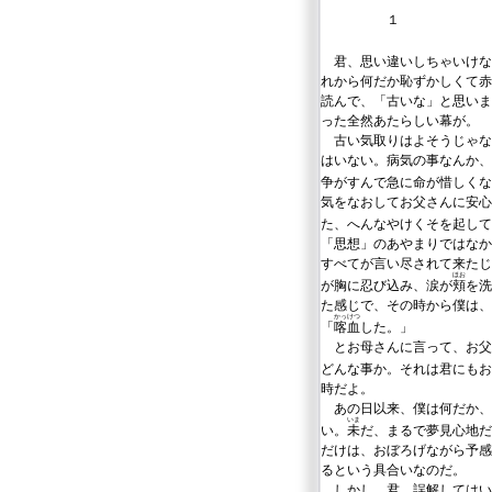
１
君、思い違いしちゃいけな
れから何だか恥ずかしくて赤
読んで、「古いな」と思いま
った全然あたらしい幕が。
古い気取りはよそうじゃな
はいない。病気の事なんか、
争がすんで急に命が惜しくな
気をなおしてお父さんに安心
た、へんなやけくそを起して
「思想」のあやまりではなか
すべてが言い尽されて来たじ
ほお
が胸に忍び込み、涙が
頬
を洗
た感じで、その時から僕は、
かっけつ
「
喀血
した。」
とお母さんに言って、お父
どんな事か。それは君にもお
時だよ。
あの日以来、僕は何だか、
いま
い。
未
だ、まるで夢見心地だ
だけは、おぼろげながら予感
るという具合いなのだ。
しかし、君、誤解してはい