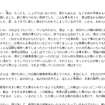
ぼく
い。
僕
は、ちっとも、しょげてはいないのだ。君からあんな、なぐさめの手紙をも
面しました。妙に落ちつかない気持でした。こんな事を言うと、君は怒るかも知れ
した。君、もうすでに新しい幕がひらかれてしまっているのです。しかも、われら
いか。それはもうたいてい、ウソなのだから。僕は、いま、自分のこの胸の病気に
忘れてしまった。病気の事だけじゃない。何でもみんな忘れてしまった。僕がこの
って、これから丈夫なからだになり、何とかして一つ立身出世、なんて事のためで
させたい、お母さんを喜ばせたいなどという涙ぐましいような殊勝な孝心からでも
へんぴ
こんな
辺鄙
な場所へ来てしまったというわけでも無いんだ。ひとの行為にいちいち
ろうか。無理な説明は、しばしばウソのこじつけに終っている事が多い。理論の遊
ゃないか。僕がこの健康道場にはいったのには、だから何も理由なんか無いと言い
い流れて、そうしてひとりでずいぶん泣いて、そのうちに、すっとからだが軽くな
ちがう男になったのだ。それまで隠していたのだが、僕はすぐに、
さんは、僕のためにこの山腹の健康道場を選んでくれた。本当にもう、それだけの
きせき
みこえ
わかりだろう。あの日だよ。あの日の正午だよ。ほとんど
奇蹟
の、天来の
御声
に泣
新造の大きい船にでも乗せられているような気持だ。この船はいったいどこへ行く
だれ
。船は、するする岸を離れる。この航路は、世界の
誰
も経験した事のない全く新し
できるが、しかし、いまのところ、ただ新しい大きな船の出迎えを受けて、天の潮
けない。僕は決して、絶望の末の虚無みたいなものになっているわけではない。船