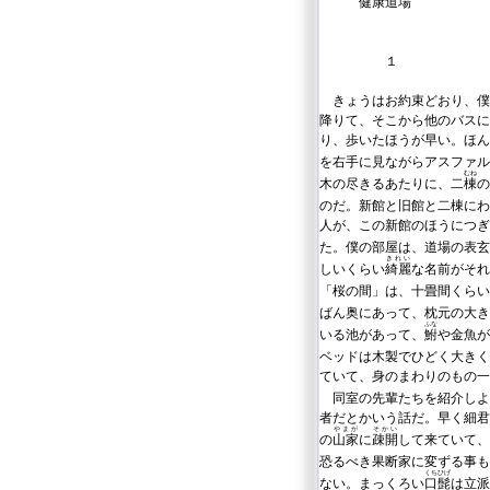
健康道場
１
きょうはお約束どおり、僕
降りて、そこから他のバスに
り、歩いたほうが早い。ほん
を右手に見ながらアスファル
むね
木の尽きるあたりに、二
棟
の
のだ。新館と旧館と二棟にわ
人が、この新館のほうにつぎ
た。僕の部屋は、道場の表玄
きれい
しいくらい
綺麗
な名前がそれ
「桜の間」は、十畳間くらい
ばん奥にあって、枕元の大き
ふな
いる池があって、
鮒
や金魚が
ベッドは木製でひどく大きく
ていて、身のまわりのもの
同室の先輩たちを紹介しよ
者だとかいう話だ。早く細君
やまが
そかい
の
山家
に
疎開
して来ていて、
恐るべき果断家に変ずる事も
くちひげ
ない。まっくろい
口髭
は立派