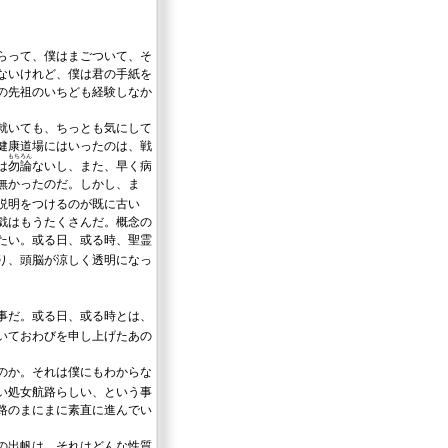
らって、僕はまごついて、そ
ないけれど、僕は君の手紙を
の先祖のいちども経験しなか
就いても、ちっとも気にして
健康道場にはいったのは、戦
もちろん
は
勿論
ないし、また、早く病
無かったのだ。しかし、ま
説明をつけるのが既に古い
戯はもうたくさんだ。概念の
たい。或る日、或る時、聖霊
り、頭脳が涼しく透明になっ
事だ。或る日、或る時とは、
いておわびを申し上げたあの
のか。それは僕にもわからな
い処女航路らしい、という事
路のまにまに素直に進んでい
の出帆は、それはどんな性質