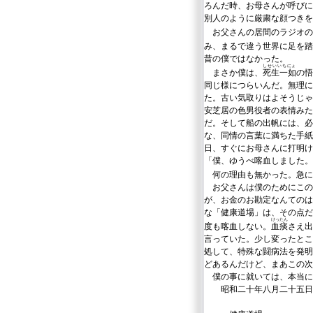
ろんだ時、お母さんが呼び
別人のように厳粛な顔つきを
お父さんの居間のラジオの
み、まるで違う世界に足を踏
昔の僕ではなかった。
しせいいちにょ
まさか僕は、
死生一如
の悟
同じ様につらいんだ。無理に
た。古い気取りはよそうじゃ
安芝居の色男役者の表情みた
だ。そして船の出帆には、必
な、同情の言葉に満ちた手紙
日、すぐにお母さんに打明け
「僕、ゆうべ喀血しました。
何の理由も無かった。急に
お父さんは僕のためにこの
が、お金のお勘定なんてのは
な「健康道場」は、その点だ
けったん
度も喀血しない。
血痰
さえ出
言っていた。少し変ったとこ
処して、特殊な闘病法を発明
どあるんだけど、まあこの次
僕の事に就いては、本当に
昭和二十年八月二十五日