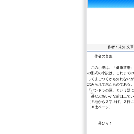
作者：未知 文
作者の言葉
この小説は、「健康道場」
の形式の小説は、これまでの
ってまごつくかも知れないが
試みられて来たものである。
はこ
「パンドラの
匣
」という題に
はなは
甚
だぶあいそな前口上でい
［＃地から２字上げ、２行に
［＃改ページ］
幕ひらく