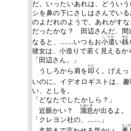
だ。いったいあれは、どういう
シを鼻の下にさしはさんでいる
のよだれのようで、あれがすな
だったかな？ 田辺さんだ、間
こづか
せん
なると、……いつもお
小遣
い
銭
彼女は、小造りで若く見えるか
「田辺さん。」
たた
うしろから肩を
叩
く。げえっ
いのに。イデオロギストは、趣
い、としを。
「どなたでしたかしら？」
ためいき
近眼かい？
溜息
が出るよ。
「クレヨン社の、……」
ちく
名前まで言わせる気かい。
蓄