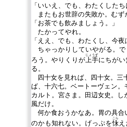
「いいえ、でも、わたくしたち
またもお世辞の失敗か。むず
「お茶でも飲みましょう。」
たかってやれ。
「ええ、でも、わたくし、今夜
ちゃっかりしていやがる。で
じょうず
ろう。やりくりが
上手
にちがい
る。
四十女を見れば、四十女。三十
ば、十六七。ベートーヴェン。
カルト。宮さま。田辺女史。し
風だけ。
何か食おうかなあ。胃の具合
こら
のかも知れない。げっぷを
怺
え