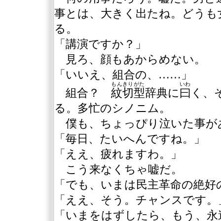
事とは、大きく出たね。どうも
る。
「講演ですか？」
見ろ、顔もあからめない。
「いいえ、組合の、……」
もんきりがた
いわ
組合？
紋切型
辞典に
曰
く、
る。多忙のシノニム。
僕も、ちょっぴり泣いた事が
「毎日、たいへんですね。」
「ええ、疲れますわ。」
こう来なくちゃ嘘だ。
「でも、いまは民主革命の絶好
「ええ、そう。チャンスです。
「いまをはずしたら、もう、永