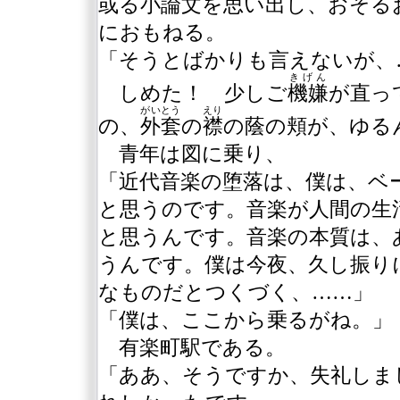
或る小論文を思い出し、おそる
におもねる。
「そうとばかりも言えないが、
きげん
しめた！ 少しご
機嫌
が直っ
がいとう
えり
の、
外套
の
襟
の蔭の頬が、ゆる
青年は図に乗り、
「近代音楽の堕落は、僕は、ベ
と思うのです。音楽が人間の生
と思うんです。音楽の本質は、
うんです。僕は今夜、久し振り
なものだとつくづく、……」
「僕は、ここから乗るがね。」
有楽町駅である。
「ああ、そうですか、失礼しま