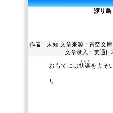
渡り鳥
作者：未知 文章来源：
青空文库
文章录入：贯通日
けらく
おもてには
快楽
をよそ
――ダ
リ