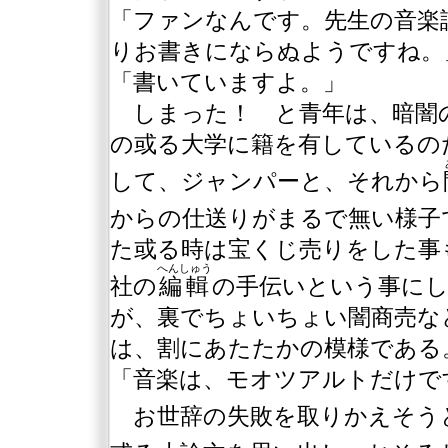
「ファンなんです。先生の音楽
りお書きにならぬようですね。
「書いていますよ。」
しまった！ と青年は、暗闇
の或る大学に籍を有しているの
して、ジャンパーと、それから
からの仕送りがまるで無い様子
た或る時は宝くじ売りをした事
へんしゅう
社の
編輯
の手伝いという事に
が、裏でちょいちょい闇商売な
は、割にあたたかの模様である
「音楽は、モオツアルトだけで
お世辞の失敗を取りかえそう