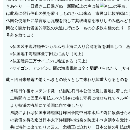
きあへり 一日過ぎ二日過ぎぬ 新聞紙上の声は益
は此為に発行停止の災を蒙りしものさへ出来ぬ 市民は比較的穏に
仏国公使館外に暴言放ち瓦礫を飛して其玻璃窓を破りしのみ然れど
間なく開かれ愛国的演説の大道に行はるゝもの亦多数を極めたり 
号外を放て曰く
○仏国装甲巡洋艦モンカルム号上海に入り台湾附近を測量しつゝ
○仏国地中海艦隊亜丁附近にあり（同上）
○仏国陸兵三万サイゴンに輸送さる（同上）
○サイゴン。アンピン。間の海底電線は全く
切断
せられたり（サ
此三四日来飛電の驚くべきもの続々として来れり其重大なるものを
水曜日午後オステンド発 仏国駐箚日本公使は急に当地に着した
二時間内に巴里を引払ふべき訓令に接し守兵に擁せられてベルギ
より特派の汽船にて英国に向て発したり
風説によれば仏国東洋艦隊は昨日争闘中日本水兵の為に殺傷せら
の要償を得る迄は日本太平洋艦隊の出発を防圧すべき訓令を受け
共に港外に出でたりと云ふ 危機正に迫れり 日本公使の引払は