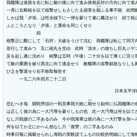
我艦隊は進路を右に転じ敵の後に向て進み彼相反対の方向に向て進
ママ
一斉に右舷砲を以て砲撃せしもさしたる損害を
能
ふる事不能 此間
しかば我「夕張」は吃水線下に一弾を蒙りて遂に轟沈せり 続て桜
ふところとなり「夕張」と運命を同じくせり
四
砲撃正に酣にして「石狩」大破をうけて沈む 両艦隊は転じて同方
並行して進みつゝ互に砲丸を交ゆ 此時「淡水」の放ちし巨丸ジヤ
災を起し遂に沈めり 砲撃は五時（午後）二十分を以て漸くに完り
て敵の重囲を破り西北に向て逃走せり 敵艦隊の追撃頗急なりしも
ひ之を撃退せり右不敢取報告す
一九二六年四月二十二日
日本太平洋
ママ
悲むべき哉 開戦劈頭の一戦見事我大敗に
期
せり如何に仏国艦隊の
は正しく彼の為に一大汚辱を蒙りしもの也 此一大汚辱は何を以て
なし只戦捷の二字あるのみ 今や我海軍は彼の為に一大打撃を加へ
何を以てか之にかへん他なし只「復讐」の二字あるのみ
時事日報に掲載せられし海戦の実験談てふもの比較的明細にして海