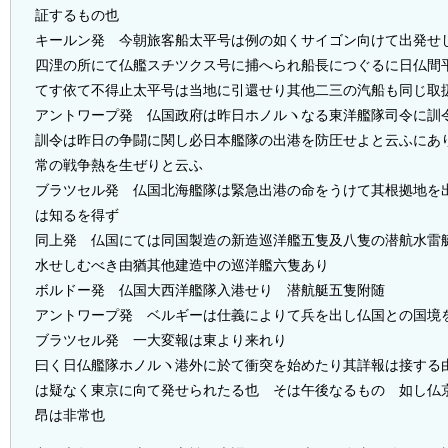
証するもの也
キールン発 今朝旅客船太平号は例の如くサイゴン向けて出発せ
四浬の所にて仏艦スチツクス号に捕へられ船長につぐるに日仏間
てす依て不得止太平号は当地に引還せり其他二三の汽船も同じ取
アントワープ発 仏国政府は昨日ホノルヽなる東洋艦隊司令に訓
訓令は昨日の争闘に関し必日本艦隊の出港を防圧せよと云ふにあ
常の戦争熱を生ぜりと云ふ
ブラツセル発 仏国北海艦隊は緊急出港の命をうけて其根拠地を
は知るを得ず
同上発 仏国にては同国製造の新造巡洋艦五隻及八隻の潜航水雷
水せしむべき由猶其他建造中の巡洋艦六隻あり
ボルドー発 仏国大西洋艦隊入港せり 潜航艇五隻附随
アントワープ発 ベルギーは仕義によりて兵を出し仏国との国境
ブラツセル発 一大変報は東より来れり
曰く日仏艦隊ホノルヽ港外に於て衝突を始めたり其詳報は接する
は疑なく東京に向て発せられたる也 そは午後なるものゝ如し仏
昂は非常也