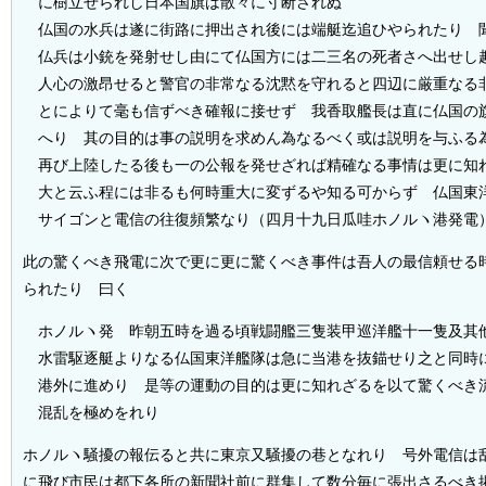
に樹立せられし日本国旗は散々に寸断されぬ
仏国の水兵は遂に街路に押出され後には端艇迄追ひやられたり 
仏兵は小銃を発射せし由にて仏国方には二三名の死者さへ出せし
人心の激昂せると警官の非常なる沈黙を守れると四辺に厳重なる
とによりて毫も信ずべき確報に接せず 我香取艦長は直に仏国の
へり 其の目的は事の説明を求めん為なるべく或は説明を与ふる
再び上陸したる後も一の公報を発せざれば精確なる事情は更に知
大と云ふ程には非るも何時重大に変ずるや知る可からず 仏国東
サイゴンと電信の往復頻繁なり（四月十九日瓜哇ホノルヽ港発電
此の驚くべき飛電に次で更に更に驚くべき事件は吾人の最信頼せる
られたり 曰く
ホノルヽ発 昨朝五時を過る頃戦闘艦三隻装甲巡洋艦十一隻及其
水雷駆逐艇よりなる仏国東洋艦隊は急に当港を抜錨せり之と同時
港外に進めり 是等の運動の目的は更に知れざるを以て驚くべき
混乱を極めをれり
ホノルヽ騒擾の報伝ると共に東京又騒擾の巷となれり 号外電信は
に飛び市民は都下各所の新聞社前に群集して数分毎に張出さるべき