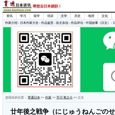
您现在的位置：
贯通日本
>>
作家
>>
芥川 竜之介
>> 正文
廿年後之戦争（にじゅうねんごの