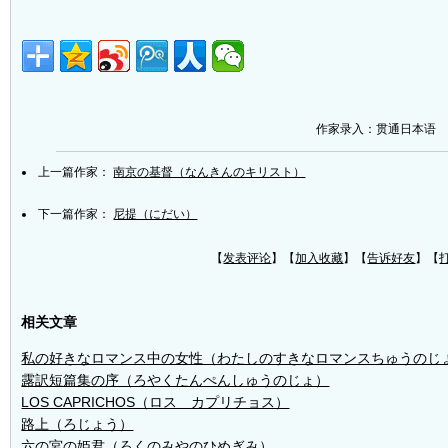
作家录入：贯通日本语
上一篇作家：
南京の基督（なんきんのキリスト）
下一篇作家：
尼提（にだい）
【
发表评论
】【
加入收藏
】【
告诉好友
】【
相关文章
私の好きなロマンス中の女性（わたしのすきなロマンスちゅうのじ
露訳短篇集の序（ろやくたんぺんしゅうのじょ）
LOS CAPRICHOS（ロス カプリチョス）
路上（ろじょう）
六の宮の姫君（ろくのみやのひめぎみ）