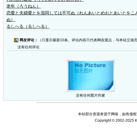
老年（ろうねん）
恋愛と夫婦愛とを混同しては不可ぬ（れんあいとめおとあいとをこ
ぬ）
るしへる（るしへる）
网友评论：
（只显示最新10条。评论内容只代表网友观点，与本站立场
没有任何评论
没有任何图片作家