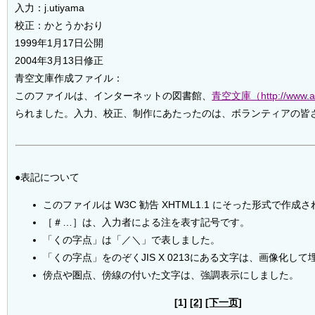
入力：j.utiyama
校正：かとうかおり
1999年1月17日公開
2004年3月13日修正
青空文庫作成ファイル：
このファイルは、インターネットの図書館、
青空文庫（http://www.ao
られました。入力、校正、制作にあたったのは、ボランティアの皆
●表記について
このファイルは W3C 勧告 XHTML1.1 にそった形式で作成
［＃…］は、入力者による注を表す記号です。
「くの字点」は「／＼」で表しました。
「くの字点」をのぞくJIS X 0213にある文字は、画像化し
傍点や圏点、傍線の付いた文字は、強調表示にしました。
[1]
[2]
[下一页]