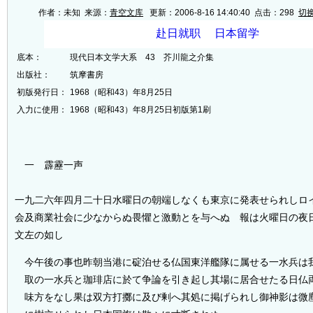
作者：未知 来源：
青空文库
更新：2006-8-16 14:40:40 点击：
298
切
底本：
現代日本文学大系 43 芥川龍之介集
出版社：
筑摩書房
初版発行日：
1968（昭和43）年8月25日
入力に使用：
1968（昭和43）年8月25日初版第1刷
一 霹靂一声
一九二六年四月二十日水曜日の朝端しなくも東京に発表せられしロ
会及商業社会に少なからぬ畏懼と激動とを与へぬ 報は火曜日の夜
文左の如し
今午後の事也昨朝当港に碇泊せる仏国東洋艦隊に属せる一水兵は
取の一水兵と珈琲店に於て争論を引き起し其場に居合せたる日仏
味方をなし果は双方打擲に及び剰へ其処に掲げられし御神影は微