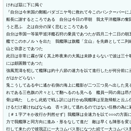
ければ茲に下に掲ぐ
『自分は今米国の郵船バダゴニヤ号に救れて今このバンクーバーに
船長に謝するところである 自分は今日の早朝 我太平洋艦隊の奮
うと思ふ 之は自分の深く悲むところである
自分は帝国一等装甲巡洋艦石狩の乗員であつたが四月二十二日の朝
艦でこのホノルヽを出た 我艦隊は旗艦「立山」を先鋒として二列
山と弥彦とであつた
此日は非常に霧が深く其上昨夜来の大風は未静まらないで波は三十
には頗困難であつた
強風荒濤を犯して艦隊は約十八節の速力を以て進行したが何分前に
がはかどらない
兎こうしてゐる中に遙か右側の海上に艦影が二つ三つ見へ出した見
れである三色旗の片々として翻へるのも見へる 艦員一同の肩は昂
骨は鳴た しかし此処で戦ふ訳には行かぬ我艦隊は至急帰航と云ふ
けるだけ避けねばならぬ 否々決して逃れるのではない任務の為
［＃１字アキか改行か判然せず］
我艦隊は全速力を以て○○○の方面
力で我艦隊と同方向に進み・形をなして進だ 敵は早くも陣形を変
行して来たので彼我正に一大コムパス形になつた続て一大コムパス