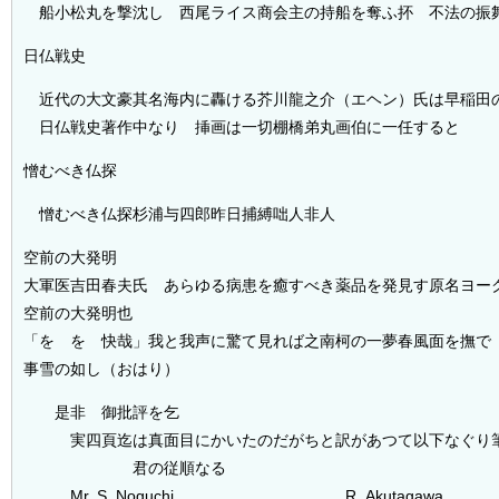
船小松丸を撃沈し 西尾ライス商会主の持船を奪ふ抔 不法の振
日仏戦史
近代の大文豪其名海内に轟ける芥川龍之介（エヘン）氏は早稲田
日仏戦史著作中なり 挿画は一切棚橋弟丸画伯に一任すると
憎むべき仏探
憎むべき仏探杉浦与四郎昨日捕縛咄人非人
空前の大発明
大軍医吉田春夫氏 あらゆる病患を癒すべき薬品を発見す原名ヨー
空前の大発明也
「をゝをゝ快哉」我と我声に驚て見れば之南柯の一夢春風面を撫で
事雪の如し（おはり）
是非 御批評を乞
実四頁迄は真面目にかいたのだがちと訳があつて以下なぐり
君の従順なる
Mr. S. Noguchi R. Akutagawa