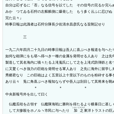
自分は応ずるに「否」なる信号を以てした その信号の完るか完ら
みかゝつてゐる石狩の左舷舷側に爆発した もう多く云ふに忍びぬ
完た云々』
時事日報は此識者は石狩分隊長少佐清水昌彦氏なる旨附記せり
三
一九二六年四月二十九日の時事日報は吾人に喜ぶべき報道を与へた
如何な砲弾にをも堪へ得べき一種の金属を発明せる人あり 之は先
製造して其名海内に嘖々たる上滝嵬氏にして之を上滝式防弾鉄と名
に又驚くべき強力の巨砲を発明せる軍人あり 之先に海外に留学し
秀郷君なり この巨砲はよく五里以上十里以下のものを粉砕する事
あり云々 兎に角喜ぶべき報知ならずや吾人は刮目して其将来を眺
＊ ＊ ＊
中央新報号外を出して曰く
仏艦瓜哇を占領す 仏艦隊海戦に勝利を得たるより横暴日に甚し
シカノミナラズ
して大惨殺をホノルヽ市民に与へたり
加之
東洋トラストの巨