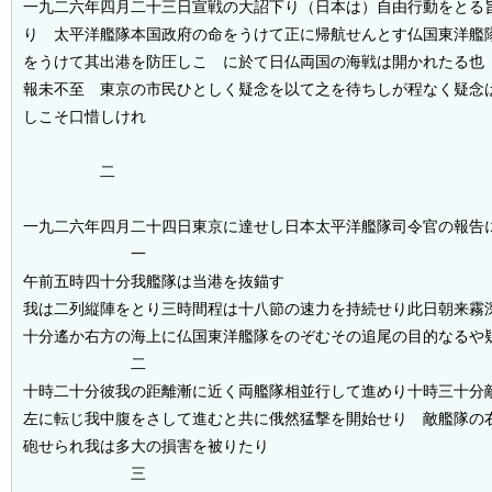
一九二六年四月二十三日宣戦の大詔下り（日本は）自由行動をとる
り 太平洋艦隊本国政府の命をうけて正に帰航せんとす仏国東洋艦
をうけて其出港を防圧しこゝに於て日仏両国の海戦は開かれたる也
報未不至 東京の市民ひとしく疑念を以て之を待ちしが程なく疑念
しこそ口惜しけれ
二
一九二六年四月二十四日東京に達せし日本太平洋艦隊司令官の報告
一
午前五時四十分我艦隊は当港を抜錨す
我は二列縦陣をとり三時間程は十八節の速力を持続せり此日朝来霧
十分遙か右方の海上に仏国東洋艦隊をのぞむその追尾の目的なるや
二
十時二十分彼我の距離漸に近く両艦隊相並行して進めり十時三十分
左に転じ我中腹をさして進むと共に俄然猛撃を開始せり 敵艦隊の
砲せられ我は多大の損害を被りたり
三