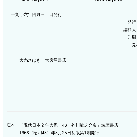
一九〇六年四月三十日発行
発行
編輯人
印刷
発
大売さばき 大彦屋書店
底本：「現代日本文学大系 43 芥川龍之介集」筑摩書房
1968（昭和43）年8月25日初版第1刷発行