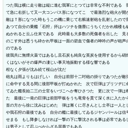
つた我は横に走り敵は縦に進む我軍にとつては非常な不利である 
て急に右折して又一大コンパス形になつてこゝで最激烈な砲火が開
敵はＴ形になつた時もうこの機に乗じて右舷速射砲を乱射したので
あつて自分の乗艦「石狩」抔はハツチを微塵にうちくだかれ檣楼も
ぬかれると云ふ仕末である 此時最も大多数の死傷者を出した 見
のこす外は悉うち砕かれ甲板は一面の碧血で傷者の呻吟の声が砲声
のである
彼我共に無煙火薬ではあるし且石炭も純良な英炭を使用するから硝
くはないがその爆声の凄じい事天地振動する様な響である
程なく夕張が沈み続て桜山が沈だ
砲丸は雨よりもはげしい 自分は前部十二吋砲の掛りであつたが敵
に命中する見る間に後部甲板が打ぬかれた 次で巨弾はブリツヂに
てゐた艦長始二三の士官をいづこへか奪ひさつた 更に次で一弾は
た 最後に一発の巨弾は前部甲板をうち竜骨を貫て深く水に入たか
首の方から徐に沈みはじめた 弾は漸くに尽きんとし士卒は一人と
や我石狩の最後である 自分の艦に最接してゐるジヤンバールは信
せまる もし降参しなければ一撃の下に撃沈される事は必常である
は男子として忍ぶべからざる屈辱でもある