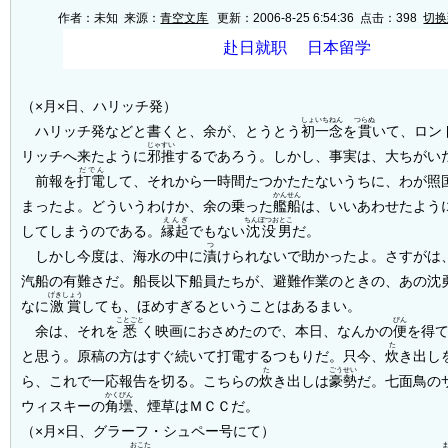
作者：未知 来源：
青空文库
更新：2006-8-25 6:54:36 点击：
398
切换
（×月×日、ハリッチ発）
しょいちねん
つらぬ
ハリッチ発などと書くと、余が、とうとう
初一念
を
貫
いて、ロン
じゃすい
リッチへ来たように
邪推
するであろう。しかし、事実は、大ちがい
だでん
前報を
打電
して、それから一時間たつかたたないうちに、わが照
かんせん
まったよ。どういうわけか、余の乗った
艦船
は、いいあわせたよう
えんぎ
ちんぼつおとこ
してしまうのである。
縁起
でもない
沈没男
だ。
つ
しかし今度は、海水の中に
漬
けられないで助かったよ。さすがは
汽船の有難さだ。船長以下船員たちが、避難作業のときの、あの沈
げきしょう
なに
激賞
しても、ほめすぎるということはあるまい。
ことごと
びん
余は、それを
悉
く映画におさめたので、本日、なんかの
便
を得
た
と思う。原稿の方はすぐ続いて打電するつもりだ。只今、
炊
き出し
た
ごうせい
ら、これで一応報告を切る。こちらの
炊
き出しは
豪勢
だ。七面鳥の
かくびん
ウィスキーの
角壜
、煙草はＭＣＣだ。
（×月×日、グラーフ・シュペー号にて）
おこた