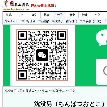
您现在的位置：
贯通日本
>>
作家
>>
海野 十三
>> 正文
沈没男（ちんぼつおとこ