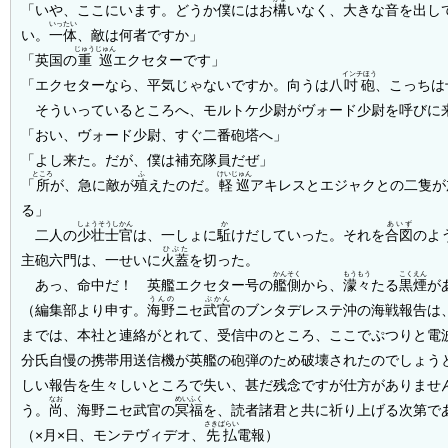
「いや、ここにいます。どうか僕にはお
構
いなく、大きな音を出し
いったい
い。
一体
、敵は何者ですか」
じゅうじゅん
「英国の
重巡
エクセターです」
インチほう
「エクセターなら、平気じゃないですか。向うは八
吋砲
、こっちは
そういっているところへ、モルトケ少尉がヴォード少尉を呼びに
「おい、ヴォード少尉、すぐ二番砲塔へ」
「よし来た。だが、僕は補充隊員だぜ」
ところ
ふ
けいじゅん
「
所
が、急に敵が
殖
えたのだ。
軽巡
アキレスとエジャクとの二隻が
る」
しょうそうしかん
か
あいず
二人の
少壮士官
は、一しょに
駈
けだしていった。それを
合図
のよ
ひぶた
主砲六門は、一せいに
火蓋
を切った。
かんそく
もうもう
こくえん
あっ、命中だ！ 英艦エクセター号の
艦側
から、
濛々
たる
黒煙
が
うんの
ぶかん
（編集部より申す。
海野
ニセ
武官
のブンタデレステ沖の海戦報告は
までは、本社と連絡がとれて、受信中のところ、ここでぷつりと電
分氏自慢の携帯用送信機が英艦の砲弾のため破壊されたのでしょう
しい報告を生々しいところで失い、甚だ残念ですが仕方がありませ
なお
めいふく
う。
尚
、海野ニセ武官の
冥福
を、読者諸君と共に祈り上げる次第で
さきばらい
（×月×日、モンテヴィデオ、
先払
電報）