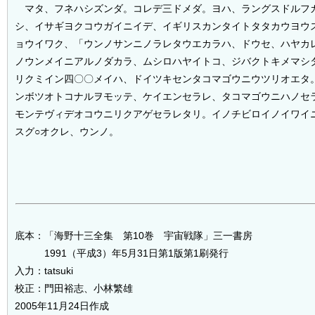
マタ、フネハシズンダ。コレデ三ドメダ。ヨハ、ラングスドルフ
シ、イサギヨクコウガイニイデ、イギリスカンタイトタタカウヨウ
ョウイワク、「ウンノサンニノラレタウエカラハ、ドウセ、ハヤカ
ノウンメイニアルノダカラ、ムシロハヤイトコ、ジバクトキメマシ
リクミイン四〇〇メイハ、ドイツキセンタコマゴウニウツリオエタ
ンボツオトコナルヲモッテ、ケイエンセラレ、タコマゴウニハノセ
モンテヴィデオコウニリクアゲセラレタリ。イノチビロイノイワイ
スグ○オクレ、ウンノ。
底本：「海野十三全集 第10巻 宇宙戦隊」三一書房
1991（平成3）年5月31日第1版第1刷発行
入力：tatsuki
校正：門田裕志、小林繁雄
2005年11月24日作成