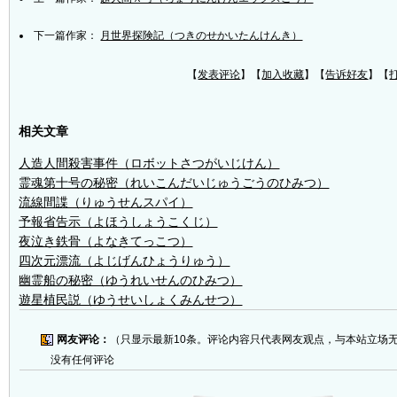
下一篇作家：
月世界探険記（つきのせかいたんけんき）
【
发表评论
】【
加入收藏
】【
告诉好友
】【
相关文章
人造人間殺害事件（ロボットさつがいじけん）
霊魂第十号の秘密（れいこんだいじゅうごうのひみつ）
流線間諜（りゅうせんスパイ）
予報省告示（よほうしょうこくじ）
夜泣き鉄骨（よなきてっこつ）
四次元漂流（よじげんひょうりゅう）
幽霊船の秘密（ゆうれいせんのひみつ）
遊星植民説（ゆうせいしょくみんせつ）
网友评论：
（只显示最新10条。评论内容只代表网友观点，与本站立场
没有任何评论