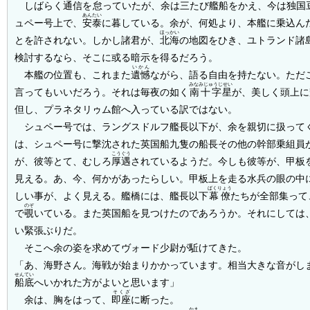
しばらく通信を
怠
っていたが、余は三たび艦船をかえ、今は独国
あんたい
ュペー号上で、
安泰
に暮している。余が、何処より、本艦に乗込ん
ほっかい
とを許されない。しかし諸君が、
北海
の地図をひき、ユトランド諸
検討するなら、そこに或る暗示を得るだろう。
いかん
本艦の位置も、これまた
遺憾
ながら、語る自由を持たない。ただ
みなみじゅうじせい
言ってもいいだろう。それは毎夜の如く
南十字星
が、美しく頭上に
但し、プラネタリゥム館へ入っている訳ではない。
シュペー号では、ラングスドルフ艦長以下が、余を親切に扱って
は、シュペー号に撃沈された英国船九隻の船長その他の幹部乗組員
こうぐう
が、彼等とて、むしろ
厚遇
されているようだ。今しも彼等が、甲板
見える。あ、今、何かがあったらしい。甲板上を走る水兵の眼の中
ばくりょう
しい事が、よく見える。艦橋には、艦長以下
幕僚
たちが全部集って
のぞ
で
覗
いている。また英国船を見つけたのであろうか。それにしては
い緊張ぶりだ。
そこへ余の姿を求めてヴォード少尉が駈けてきた。
「あ、海野さん。海戦が始まりかかっています。相当大きな音がし
せんてい
船底
へいかれた方がよいと思います」
そくざ
余は、胸をはって、
即座
に断った。
かま