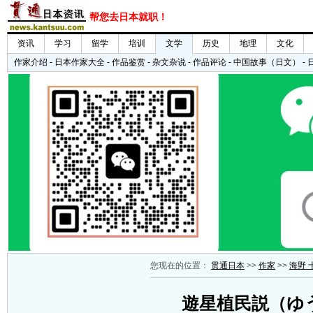
您现在的位置：
贯通日本
>>
作家
>>
海野 
遊星植民説（ゆ