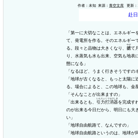
作者：未知 来源：
青空文库
更新：20
「第一に大切なことは、エネルギー
て、発電所を作る。そのエネルギー
やが
る。段々と品物は大きくなり、
軈
て
り、水蒸気も水も出来、空気も地表
態になる」
「なるほど、うまく行きそうですの
「地球が古くなると、もっと太陽に
る。場合によると、この地球も、金
「そんなことが出来ますの」
いんりょくうちけしき
「出来るとも、
引力打消器
を完成す
のが出来る今日だから、明日にも大
い」
「地球自由航路て、なんですの」
「地球自由航路というのは、地球が