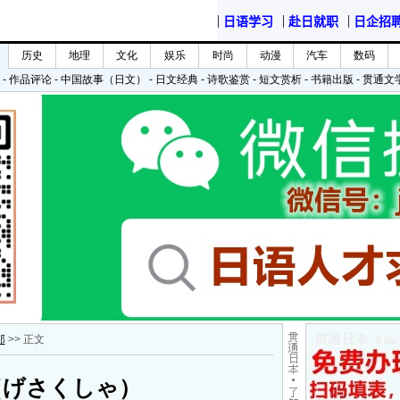
郎
>> 正文
（げさくしゃ）