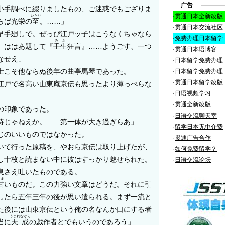
广告
小手調べに綴りましたもの、ご迷惑でもござりま
·
贯通日本全新改版
いたり
らば光栄の
至
。……」
·
贯通日本交流社区
早手廻しで。ぜっぴ江戸ッ子はこうなくちゃなら
·
免费办理日本留学
みぶ
。ははあ題して『
壬生
狂言』……ようごす、一つ
·
贯通日本语博客
なせえ」
·
日本留学免费办理
士こそ他ならぬ後年の曲亭馬琴であった。
·
日本留学免费办理
·
贯通日本留学改版
江戸で名高い山東庵京伝も思ったより薄っぺらな
·
日语视频学习
·
贯通全新改版
の印象であった。
·
日语交流聊天室
侍じゃねえか。……第一体が大き過ぎらあ」
·
留学日本无中介费
じのいいものではなかった。
·
贯通广告合作
て行った原稿を、やおら京伝は取り上げたが、
·
如何免费留学？
し十枚と読まない中に彼はすっかり魅せられた。
·
日语交流论坛
息さえ吐いたものである。
うま
甘
いものだ。この力強い文章はどうだ。それに引
したら五年三年の後が思い遣られる。まず一流と
た後には山東京伝という俺の名なんか口にする者
うまれながら
当に
天成
の戯作者とでもいうのであろう」