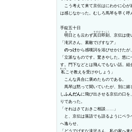
こう考えて来て京伝はにわかに心が寂
は感じなかった。むしろ馬琴を早く呼
手錠五十日
あす
そのひ
そっこく
明日
とも云わず
其日
即刻
、京伝は使
「滝沢さん、素敵でげすなア」
のっけ
から感嘆詞を浴びせかけたが
「立派なものです。驚きやした。悠に
す。門下などとは飛んでもない話。組
わっち
私
こそ教えを受けやしょう」
こんな具合に褒めたものである。
馬琴は黙って聞いていたが、別に嬉し
し
ふんだん
に飛び出させる京伝の口を
りであった。
「それはさておきご相談……」
と、京伝は落語でも語るようにペラ
へ逸らせ、
「どうでげすな滝沢さん、私の家へ来