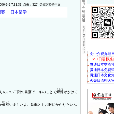
6-9-2 7:31:33 点击：
327
切换到繁體中文
」
こたつ
りのいい二階の書斎で、冬のことで
炬燵
がかけて
おっしゃ
か
仰有
いましたよ。是非ともお眼にかかりたいん