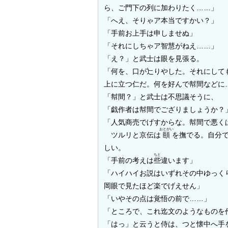
ら、ご門下の列に加わりたく……」
「へえ、そりゃア本当ですかい？」
「手前お上手は申しませぬ」
「それにしちゃア智慧がねえ……」
「え？」と武士は眼を見張る。
「何を、口が辷りやした。それにして
上に立つ仁だ。何を好んで幇間などに
「幇間？」と武士は不思議そうに、
「戯作者は幇間でござりましょうか？
「人気商売でげすからな。幇間で悪く
おとがい
ツルリと京伝は
頤
を撫でる。自分
しい。
ちと
「手前の考えは
些
違います」
「ハイハイお説はいずれその中ゆっく
岡眼で見たほど楽でげえせん」
「いやその点は覚悟の前で……」
「ところで、これ迄文のようなものを
「はっ」と云うと侍は、つと懐中へ手