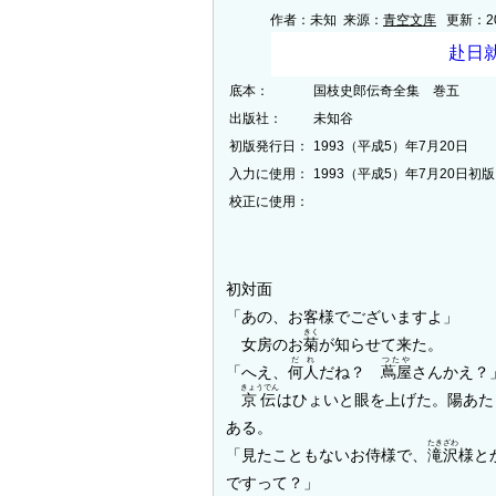
作者：未知 来源：
青空文库
更新：200
底本：
国枝史郎伝奇全集 巻五
出版社：
未知谷
初版発行日：
1993（平成5）年7月20日
入力に使用：
1993（平成5）年7月20日初版
校正に使用：
初対面
「あの、お客様でございますよ」
きく
女房のお
菊
が知らせて来た。
だれ
つたや
「へえ、
何人
だね？
蔦屋
さんかえ？
きょうでん
京伝
はひょいと眼を上げた。陽あた
ある。
たきざわ
「見たこともないお侍様で、
滝沢
様と
ですって？」