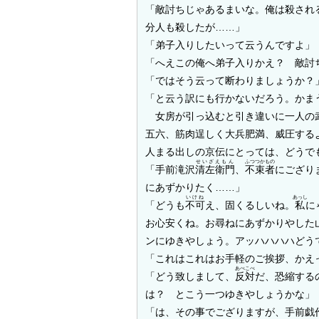
「敵討ちじゃあるまいな。俺は殺され
分人も殺したが……」
「弟子入りしたいって云うんですよ」
「へえこの俺へ弟子入りかえ？ 敵討
「ではそう云って断わりましょうか？
「と云う訳にも行かないだろう。かま
女房が引っ込むと引き違いに一人の
五六、筋肉逞しく大兵肥満、威圧する
人まる出しの京伝にとっては、どうで
せいざえもん
ふつつかもの
「手前滝沢
清左衛門
、
不束者
にござり
にあずかりたく……」
いけね
あっし
「どうも
不可
え、固くるしいね。
私
に
お心安くね。お尋ねにあずかりやした
ンにゆきやしょう。アッハハハハどう
「これはこれはお手軽のご挨拶、かえ
あべこべ
「どう致しまして、
反対
だ、恐縮する
は？ とこう一つゆきやしょうかな」
「は、その事でござりますが、手前戯