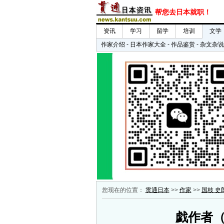
您现在的位置：
贯通日本
>>
作家
>>
国枝 史
戯作者