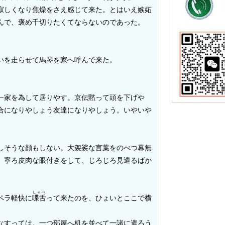
しくなり焦燥をさえ感じて来た。とはいえ嫉妬
んで、褒め千切りたくてならないのであった。
いを走らせて馬琴を家へ呼んで来た。
、
一家を為して居りやす。京伝黙って頭を下げや
合になりやしょう友達になりやしょう。いやいや
そうな顔もしない。大袈裟な言葉をのべつ幕無
、寧ろ皮肉な眼付きをして、じろじろ見遣るばか
しゃべ
ペラ軽快に
喋舌
って来たのを、ひょいとここで横
なすっては。一つ部屋へ机を並べて一諸に遣ろう