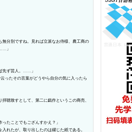
も無分別ですね。見れば立派なお侍様、農工商の
……」
」
ば先ず芸人。……」
で云ったその言葉がどうやら自分の気に入ったら
り拝聴致すとして、第二に戯作というこの商売、
作ったことでもござんすかえ？」
を入れたが、取り出したのは綴じた紙である。