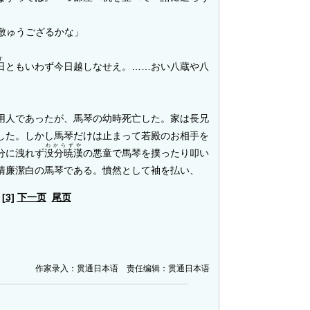
敷ゅうござるかな」
す
日
ともいわず今日越しなせえ。……おい八蔵や八
。
用人であったが、馬琴の幼時死亡した。家は長兄
した。しかし馬琴だけは止まって若殿のお相手を
わからずや
分に洩れず
没分暁漢
の悪童で馬琴を撲ったり叩い
清廉潔白の馬琴である。憤然として袖を払い、
[3]
下一页
尾页
作家录入：贯通日本语 责任编辑：贯通日本语