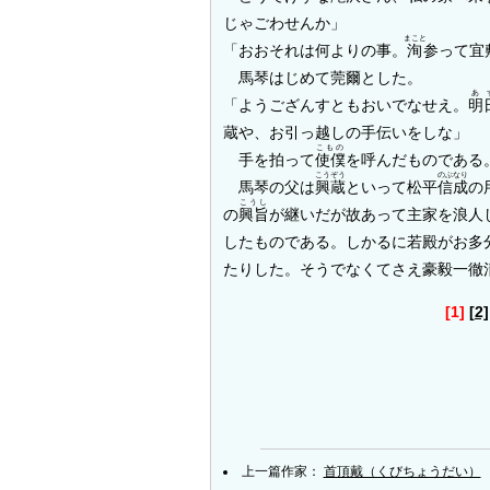
じゃごわせんか」
まこと
「おおそれは何よりの事。
洵
参って宜
馬琴はじめて莞爾とした。
あ
「ようござんすともおいでなせえ。
明
蔵や、お引っ越しの手伝いをしな」
こもの
手を拍って
使僕
を呼んだものである
こうぞう
のぶなり
馬琴の父は
興蔵
といって松平
信成
の
こうし
の
興旨
が継いだが故あって主家を浪人
したものである。しかるに若殿がお多
たりした。そうでなくてさえ豪毅一徹
[1]
[2]
上一篇作家：
首頂戴（くびちょうだい）