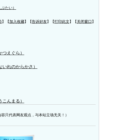
んぶたい）
论
】【
加入收藏
】【
告诉好友
】【
打印此文
】【
关闭窗口
】
かつえぐら）
ないれのからかさ）
うこんまる）
内容只代表网友观点，与本站立场无关！）