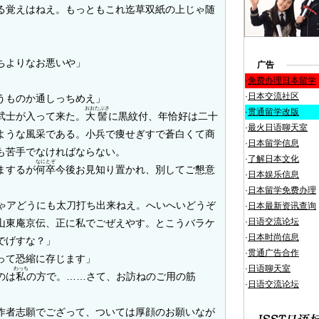
る覚えはねえ。もっともこれ迄草双紙の上じゃ随
ちよりなお悪いや」
广告
」
·
免费办理日本留学
·
日本交流社区
うものか通しっちめえ」
おおたぶさ
·
贯通留学改版
武士が入って来た。
大髻
に黒紋付、年恰好は二十
·
最火日语聊天室
ような風采である。小兵で痩せぎすで蒼白くて商
·
日本留学信息
も苦手でなければならない。
·
了解日本文化
なにとぞ
まするが
何卒
今後お見知り置かれ、別してご懇意
·
日本娱乐信息
·
日本留学免费办理
ゃアどうにも太刀打ち出来ねえ。へいへいどうぞ
·
日本最新资讯查询
·
日语交流论坛
山東庵京伝、正に私でごぜえやす。とこうバラケ
·
日本时尚信息
でげすな？」
·
贯通广告合作
って恐縮に存じます」
·
日语聊天室
わっち
のは
私
の方で。……さて、お訪ねのご用の筋
·
日语交流论坛
作者志願でござって、ついては厚顔のお願いなが