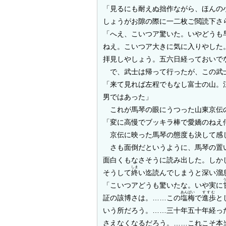
「見るにも耐えぬ拙作ながら、ほんの
しょうがお隙の際に一二枚ご閲読下さ
「へえ、こいつア驚いた。いやどうも
ねえ。こいつア大きに気に入りやした
拝見しやしょう。五六日経っておいで
で、武士は帰って行ったが、この武
「来て見れば左程でもなし富士の山。
男ではあった」
これが馬琴の眼にうつった山東京伝
「変に高慢でブッキラ棒で愛嬌のねえ
京伝に映った馬琴の態度も決して感
さも面倒だというように、馬琴の置い
面白くもなさそうに読み出した。しか
しま
そうして
終
い迄読んでしまうと深い溜
「こいつアどうも驚いたな。いや実に
あんばい
すすむ
証の該博さは。……この
塩梅
で
進歩
と
いう所だろう。……三十年五十年経っ
さえなくなるだろう。……これこそ本