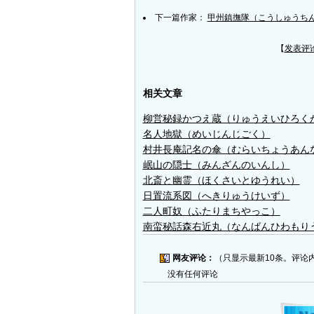
下一篇作家：
甲州鎮撫隊（こうしゅうち
【
发表评
相关文章
柳営秘録かつえ蔵（りゅうえいひろく
名人地獄（めいじんじごく）
村井長庵記名の傘（むらいちょうあん
岷山の隠士（みんざんのいんし）
北斎と幽霊（ほくさいとゆうれい）
日置流系図（へきりゅうけいず）
二人町奴（ふたりまちやっこ）
南蛮秘話森右近丸（なんばんひわもり
网友评论：
（只显示最新10条。评论
没有任何评论