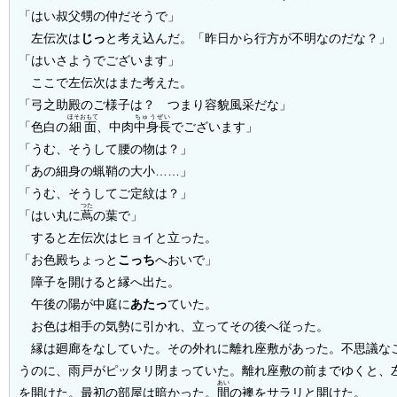
「はい叔父甥の仲だそうで」
左伝次は
じっ
と考え込んだ。「昨日から行方が不明なのだな？」
「はいさようでございます」
ここで左伝次はまた考えた。
「弓之助殿のご様子は？ つまり容貌風采だな」
ほそおもて
ちゅうぜい
「色白の
細面
、中肉
中身長
でございます」
「うむ、そうして腰の物は？」
「あの細身の蝋鞘の大小……」
「うむ、そうしてご定紋は？」
つた
「はい丸に
蔦
の葉で」
すると左伝次はヒョイと立った。
「お色殿ちょっと
こっち
へおいで」
障子を開けると縁へ出た。
午後の陽が中庭に
あたっ
ていた。
お色は相手の気勢に引かれ、立ってその後へ従った。
縁は廻廊をなしていた。その外れに離れ座敷があった。不思議な
うのに、雨戸がピッタリ閉まっていた。離れ座敷の前までゆくと、
あい
を開けた。最初の部屋は暗かった。
間
の襖をサラリと開けた。