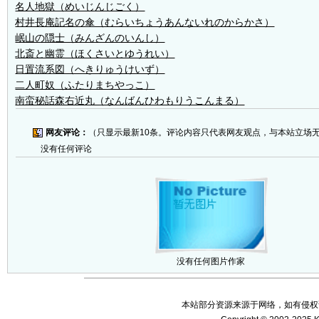
名人地獄（めいじんじごく）
村井長庵記名の傘（むらいちょうあんないれのからかさ）
岷山の隠士（みんざんのいんし）
北斎と幽霊（ほくさいとゆうれい）
日置流系図（へきりゅうけいず）
二人町奴（ふたりまちやっこ）
南蛮秘話森右近丸（なんばんひわもりうこんまる）
网友评论：
（只显示最新10条。评论内容只代表网友观点，与本站立场
没有任何评论
没有任何图片作家