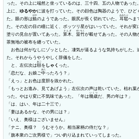
った。その上に端然と坐っているのは、三十四、五の人物であった
上に、
ゆるやか
に波を打っていた。その顔色は陶器のようで、ひど
はや
みみたぶ
た。眼の形は
鮠
のようであった。眼尻が長く切れていた。
耳髱
へま
た。その左の目の瞳に近く、ポッツリ星がはいっていた。それが変
さんぎ
ぜいちく
塗りの見台が置いてあった。
算木
、
筮竹
が載せてあった。その人物
茶無地の被布を纏っていた。
お色は何がなしにゾッとした。凄気が逼るような気持ちがした。
た。それからうやうやしく辞儀をした。
あご
と、左伝次は
頤
を
しゃく
った。
あた
「恋だな、お娘ご
中
ったろう？」
「えっ」とお色は度胆を抜かれた。
「もっとお進み、見てあげよう」左伝次の声は乾いていた。枯れ葉
いくつ
った。やはり変に不気味であった。「年は
幾歳
だ、男の年は？」
「は、はい、年は二十三で」
「妻はあるかな、その男には？」
「いえ、奥様はございません」
「ナニ、奥様？ うむそうか。相当家柄の侍だな？」
「旗本衆のご次男様で」つい釣り込まれていってしまった。