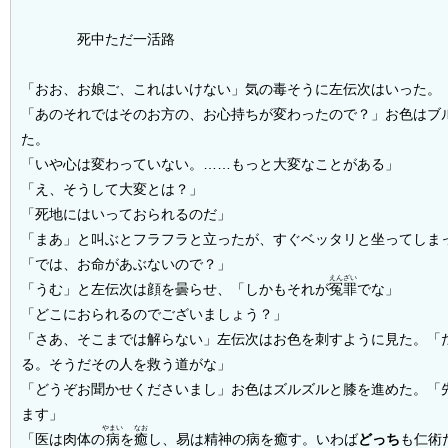
死中ただ一活路
「おお、お娘ご、これはいけない」気の毒そうに左伝次はいった。
「あのそれではそのお方の、お心持ちが変わったので？」お色はブ
た。
「いや心は変わっていない。……もっと大変なことがある」
「え、そうして大変とは？」
「死地にはいっておられるのだ」
「まあ」と叫ぶとフラフラと立ったが、すぐベッタリと坐ってしま
「では、お命があぶないので？」
えんざい
「うむ」と左伝次は顔を曇らせ、「しかもそれが
冤罪
でな」
「どこにおられるのでございましょう？」
「さあ、そこまでは解らない」左伝次はお色を刺すように見た。「
る。そうだその人を救う道がな」
「どうぞお聞かせくださいまし」お色はズルズルと膝を進めた。「
ます」
やまい
なお
「医は肉体の
病
を
癒
し、易は精神の病を癒す。いわば
どっち
も仁術