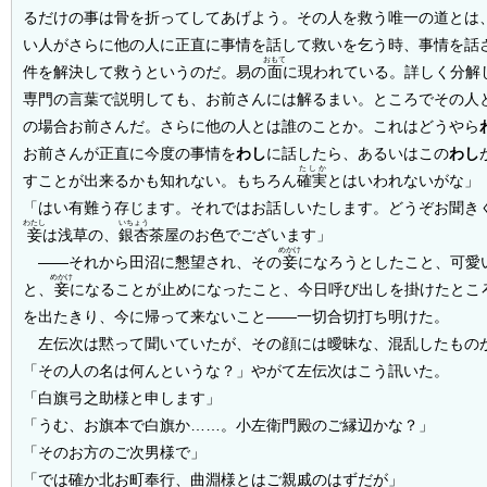
るだけの事は骨を折ってしてあげよう。その人を救う唯一の道とは
い人がさらに他の人に正直に事情を話して救いを乞う時、事情を話
おもて
件を解決して救うというのだ。易の
面
に現われている。詳しく分解
専門の言葉で説明しても、お前さんには解るまい。ところでその人
の場合お前さんだ。さらに他の人とは誰のことか。これはどうやら
お前さんが正直に今度の事情を
わし
に話したら、あるいはこの
わし
たしか
すことが出来るかも知れない。もちろん
確実
とはいわれないがな」
「はい有難う存じます。それではお話しいたします。どうぞお聞き
わたし
いちょう
妾
は浅草の、
銀杏
茶屋のお色でございます」
めかけ
――それから田沼に懇望され、その
妾
になろうとしたこと、可愛
めかけ
と、
妾
になることが止めになったこと、今日呼び出しを掛けたとこ
を出たきり、今に帰って来ないこと――一切合切打ち明けた。
左伝次は黙って聞いていたが、その顔には曖昧な、混乱したもの
「その人の名は何んというな？」やがて左伝次はこう訊いた。
「白旗弓之助様と申します」
「うむ、お旗本で白旗か……。小左衛門殿のご縁辺かな？」
「そのお方のご次男様で」
「では確か北お町奉行、曲淵様とはご親戚のはずだが」