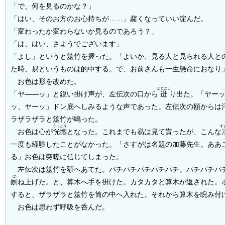
「で、何を見るのかな？」
「はい、そのお方のお心持ちが……」赭くなっていい淀んだ。
「変わったか変わらないか見るのであろう？」
「は、はい、さようでございます」
「よし」というと筮竹を握った。「よいか、見る人と見られる人と
た時、易というものは的中する。で、お前さんも一生懸命におなり
お色は形を改めた。
ほとばし
「ヤ――ッ」と鋭い掛け声が、左伝次の口から
迸
り出た。「ヤー
ッ、ヤーッ」ドン底へしみるような声であった。左伝次の額からは
ラザラザラと筮竹が鳴った。
うっとり
す
お色は心が
恍惚
となった。これまでも易は見て貰ったが、こんな
一度も経験したことがなかった。「さすがは名題の加藤先生。ああ
る」お色は突嗟に信じてしまった。
左伝次は筮竹を額へあてた。パチパチパチパチパチ。パチパチパ
は
刎
ね上げた。と、算木へ手を掛けた。カタカタと算木が返された。
すると、ザラザラと筮竹を筒の中へ入れた。それから算木を睨み付
お色は思わず呼吸を呑んだ。