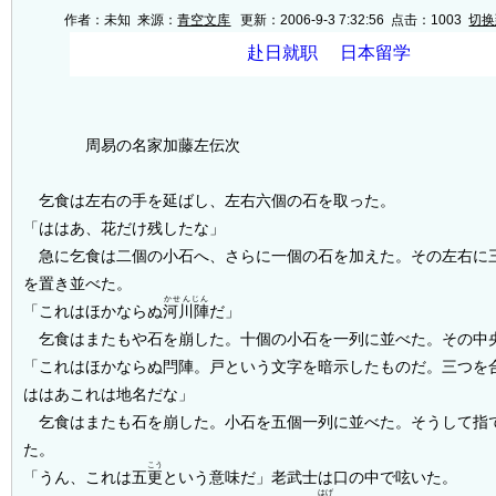
作者：未知 来源：
青空文库
更新：2006-9-3 7:32:56 点击：
1003
切换
周易の名家加藤左伝次
乞食は左右の手を延ばし、左右六個の石を取った。
「ははあ、花だけ残したな」
急に乞食は二個の小石へ、さらに一個の石を加えた。その左右に
を置き並べた。
かせんじん
「これはほかならぬ
河川陣
だ」
乞食はまたもや石を崩した。十個の小石を一列に並べた。その中
「これはほかならぬ閂陣。戸という文字を暗示したものだ。三つを
ははあこれは地名だな」
乞食はまたも石を崩した。小石を五個一列に並べた。そうして指
た。
こう
「うん、これは五
更
という意味だ」老武士は口の中で呟いた。
はげ