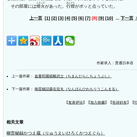
ともしび
あんどん
その部屋には
燈火
があった。
行燈
がボッと点っていた。
上一页
[1]
[2]
[3]
[4]
[5]
[6]
[7]
[8]
[9]
[10]
...
下一页
作家录入：贯通日本语
上一篇作家：
血曼陀羅紙帳武士（ちまんだらしちょうぶし）
下一篇作家：
南蛮秘話森右近丸（なんばんひわもりうこんまる）
【
发表评论
】【
加入收藏
】【
告诉好友
】【
相关文章
柳営秘録かつえ蔵（りゅうえいひろくかつえぐら）