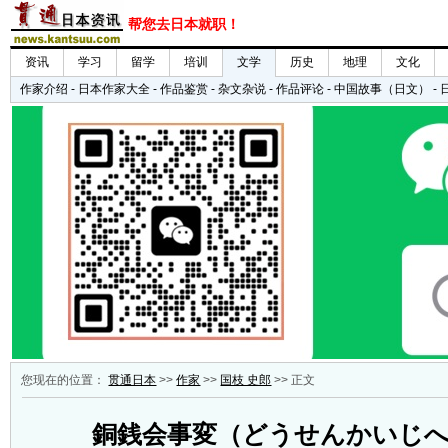
您现在的位置：
贯通日本
>>
作家
>>
国枝 史郎
>> 正文
銅銭会事変（どうせんかいじ