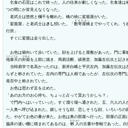
乞食の石芸はこれで終った。人の往来が
劇
しくなった。乞食達は
つの間にか皆見えなくなった。
老武士は悠然と欄干を離れた。橋の袂に駕籠屋がいた。
すきやばし
「駕籠屋」と老武士は
さし
招いた。「
数寄屋橋
までやってくれ。う
行所」
すぐに駕籠は走り出した。
お色は俯向いて歩いていた。顔を上げると屋敷があった。門に看
じたいてん
けめん
地泰天
の
卦面
を上部に描き、周易活断、績善堂、加藤左伝次と記さ
当時易学で名高かったのは、新井白峨と平沢左内、加藤左伝次は
らずと称されていた。左内の専門は人相であったが、左伝次の専門
発百中と称されていた。
お色は思わず足を止めた。
「あのお方のお心持ち、ちょっと占って貰おうかしら？」
で門内へはいっていった。すぐ溜り場へ通された。五、六人の人
一人奥へ呼び込まれた。嬉しそうな顔、悲しそうな顔、いろいろの
た。やがてお色の番が来た。お色は奥の部屋へ行った。部屋の正面
ちつにゅう
脇床の違い棚に積まれてあるのは、
帙入
の古書や巻軸であった。白