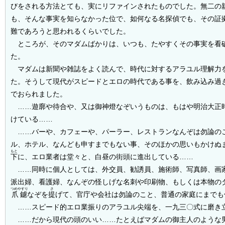
びをされる方法とても、実にリファインされたものでした。無二の
も、そんな事実を知らなかった位で、如何なる名探偵でも、その証
難であろうと思われるくらいでした。
ところが、そのマダムばかりは、いつも、たやすくその事実を看
た。
マダムは新聞や雑誌をよく読んで、時代に対するアラユル理解力
た。そうして現代がスピードとエロの時代である事を、飲み込み過
でおられました。
……遊廓や待合や、又は御神燈なぞいうものは、もはや明治大正
けている……
……バーや、カフェーや、パーラー、レストランなんぞは勿論の
ル、ホテル、なんども申すまでもない事、そのほかの思いもかけぬ
もと
下
に、エロ業者は堂々と、白昼の街頭に進出している……
……同時に個人としては、外交員、勧誘員、施術師、写真師、画
派出婦、看護婦、なんぞの怪しげな名刺や印刷物、もしくは本物の
つめやすり
さ
爪鑢
なぞを
提
げて、官庁や会社は勿論のこと、普通の家庭にまでも
……スピード的エロ業振りのアラユル尖端を、一九三〇式に磨き
……だから現代の頭のいい……たとえばマダムの御主人のような