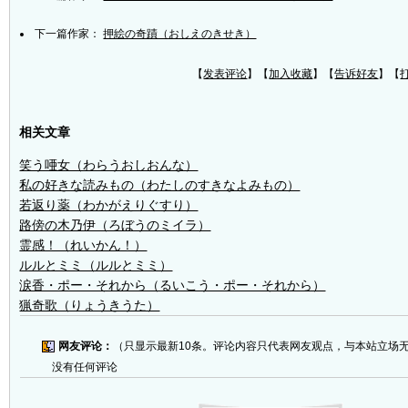
下一篇作家：
押絵の奇蹟（おしえのきせき）
【
发表评论
】【
加入收藏
】【
告诉好友
】【
相关文章
笑う唖女（わらうおしおんな）
私の好きな読みもの（わたしのすきなよみもの）
若返り薬（わかがえりぐすり）
路傍の木乃伊（ろぼうのミイラ）
霊感！（れいかん！）
ルルとミミ（ルルとミミ）
涙香・ポー・それから（るいこう・ポー・それから）
猟奇歌（りょうきうた）
网友评论：
（只显示最新10条。评论内容只代表网友观点，与本站立场
没有任何评论