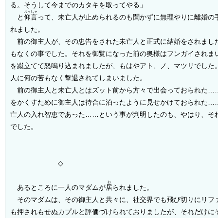
る。そうして今までのカタキを取ってやる」
おっしゃ
と
仰言
って、未亡人が止められるのも聞かずに無理やりに離婚の
れました。
前の御主人が、その忠告をされた未亡人と正式に結婚をされまし
もなくの事でした。それを御覧になった前の奥様はフンガイされま
を蹴立てて怒鳴り込まれましたが、もはやアト、ノ、マツリでした
人に何の苦もなく撃退されてしまいました。
前の御主人と未亡人とはズット前から方々で出会っておられた…
をかくすために御主人は待合に泊ったように見せかけておられた…
亡人の入れ智恵であった……という事が判明したのも、やはり、そ
でした。
◇
お
あるところに一人のマダムが
居
られました。
そのマダムは、その御主人と共々に、社交界でも飛び切りにリフ
も押されもせぬカプルと評価づけられておりましたが、それだけに