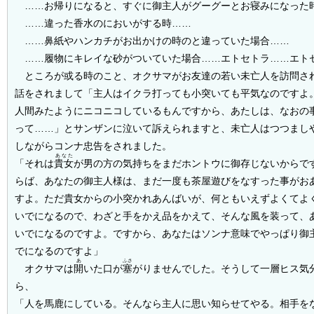
……お帰りになると、すぐに御主人がグーグーとお寝みになった
……違った香水のにおいがする時……
……鼻紙やハンカチがお出かけの時のと違っていた場合……
……履物にキレイな砂がついていた場合……エトセトラ……エト
ところが或る時のこと、オクサマがお友達の若い未亡人を訪問さ
話をされまして「主人はイクラ打っても小突いても平気なのですよ
人間みたようにニコニコしているもんですから、あたしは、なおの
って……」とサンザンに泣いて訴えられますと、未亡人はつつまし
しながらコンナ忠告をされました。
あなた
「それは
貴女
が男の方の気持ちをまだホントウに御存じないからで
らば、あなたの御主人様は、まだ一度も茶屋遊びをなすった事がお
すよ。ただ貴女からの小突かれあんばいが、何ともいえずよくてよ
いでになるので、わざと手をかえ品をかえて、そんな風を装って、
いでになるのですよ。ですから、あなたはソンナ意味でやっぱり御
でになるのですよ」
あ
ふさ
オクサマは
開
いた口が
塞
がりませんでした。そうして一層ヒス気
ら、
「人を馬鹿にしている。そんなら主人に思い知らせてやる。相手を