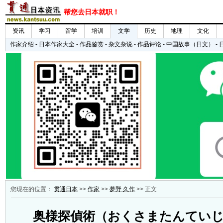
您现在的位置：
贯通日本
>>
作家
>>
夢野 久作
>> 正文
奥様探偵術（おくさまたんてい