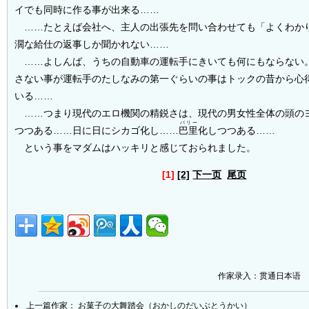
イでも同時に作る事が出来る……
……たとえば会社へ、主人の出張先を問い合わせても「よくわか
濶な給仕の返事しか聞かれない……
……よしんば、うちの自動車の運転手にきいても何にもならない
さない事が運転手のたしなみの第一ぐらいの事はトックの昔から心
いる……
……つまり現代のエロ機関の精鋭さは、現代の男女性全体の頭の
パリー
つつある……日に日にシカゴ化し……
巴里
化しつつある……
という事をマダムはハッキリと感じておられました。
[1]
[2]
下一页
尾页
作家录入：贯通日本语
上一篇作家：
お菓子の大舞踏会（おかしのだいぶとうかい）