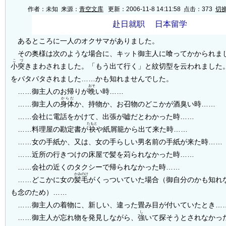
作者：未知 来源：
青空文库
更新：2006-11-8 14:11:58 点击：
373
切
あるところに一人のオクサマがありました。
その奥様は次のような場合に、キット御主人に喰ってかかられま
こづ
小突
きまわされました。「もう出て行く」と紋切型を云われました
をバタバタされました……かも知れませんでした。
おそ
……御主人のお帰りが
晩
い時……
からだ
……御主人の
身体
か、持物か、お召物のどこかが酒臭い時……
……会社に電話をかけて、出張が嘘だとわかった時……
たもと
……料理屋の勘定書が
袂
や紙屑籠から出て来た時……
……女の手紙か、又は、女の手らしい男名前の手紙が来た時……
……近所の行きつけの床屋で髪を苅られなかった時……
……会社の近くのタクシーで帰られなかった時……
かみのけ
……どこかに女の
髪毛
がくっついていた場合（御自分のかも知れ
も念のため）……
……御主人の着物に、新しい、違った畳み目が付いていたとき…
し
……御主人が忘れ物を発見しながら、
強
いて探そうとされなかっ