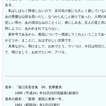
ある。
私はしばらく帰省しないので、谷川岳の姿にも久しく接していな
あの秀麗な山容を思いだし、なつかしむこと頻りであった。人間の
悲しい罪が、あの清涼な山のごとくに、身にしみる。五人の霊と共
同じように、あわれまれてならない。
新年号であるから、風流について一席談じてくれということであ
かどうか、まことに、おはずかしい次第です。
末尾ながら、明けまして、おめでとう。ウソつけ。今日は何日だ
て、明けまして、おめでたいや。アバヨ。
底本：「坂口安吾全集 09」筑摩書房
1998（平成10）年10月20日初版第1刷発行
底本の親本：「新潮 第四八巻第一号」
1951（昭和26）年1月1日発行