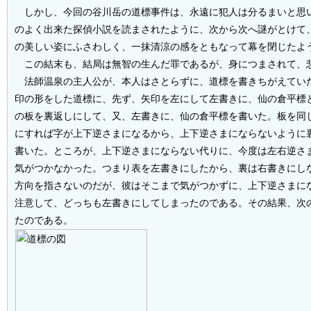
しかし、今回の谷川岳の道標事件は、永遠に犯人は分るまいと思
のよく出来た探偵小説を読まされたように、次から次へ謎がとけて
の美しい姿にふさわしく、一抹清涼の感をともなって幕を閉じたよ
この結末も、結局は無智の生んだ罪であるが、身につまされて、
法師温泉の主人公が、本人はさとらずに、道標を書きちがえてい
印の形をした道標に、先ず、矢印を左にして左書きに、仙の倉平標
の板を裏返しにして、又、左書きに、仙の倉平標を書いた。板を同
にすれば字が上下逆さまになるから、上下逆さまにならないように
書いた。ところが、上下逆さまにならない代りに、今度は左右逆さ
気がつかなかった。つまり表を左書きにしたから、裏は右書きにし
方向を指さないのだが、彼はそこまで気がつかずに、上下逆さまに
注意して、どっちも左書きにしてしまったのである。その結果、次
たのである。