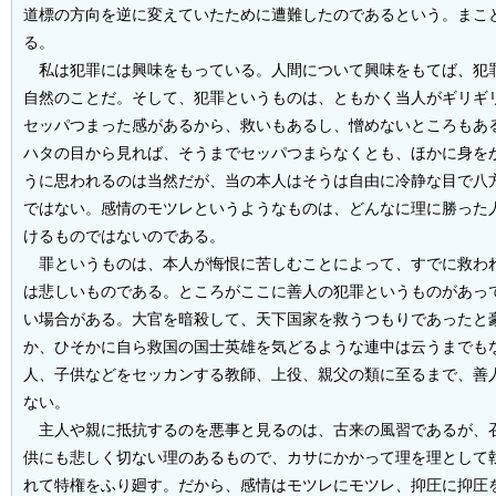
道標の方向を逆に変えていたために遭難したのであるという。まこ
る。
私は犯罪には興味をもっている。人間について興味をもてば、犯
自然のことだ。そして、犯罪というものは、ともかく当人がギリギ
セッパつまった感があるから、救いもあるし、憎めないところもあ
ハタの目から見れば、そうまでセッパつまらなくとも、ほかに身を
うに思われるのは当然だが、当の本人はそうは自由に冷静な目で八
ではない。感情のモツレというようなものは、どんなに理に勝った
けるものではないのである。
罪というものは、本人が悔恨に苦しむことによって、すでに救わ
は悲しいものである。ところがここに善人の犯罪というものがあっ
い場合がある。大官を暗殺して、天下国家を救うつもりであったと
か、ひそかに自ら救国の国士英雄を気どるような連中は云うまでも
人、子供などをセッカンする教師、上役、親父の類に至るまで、善
ない。
主人や親に抵抗するのを悪事と見るのは、古来の風習であるが、
供にも悲しく切ない理のあるもので、カサにかかって理を理として
れて特権をふり廻す。だから、感情はモツレにモツレ、抑圧に抑圧