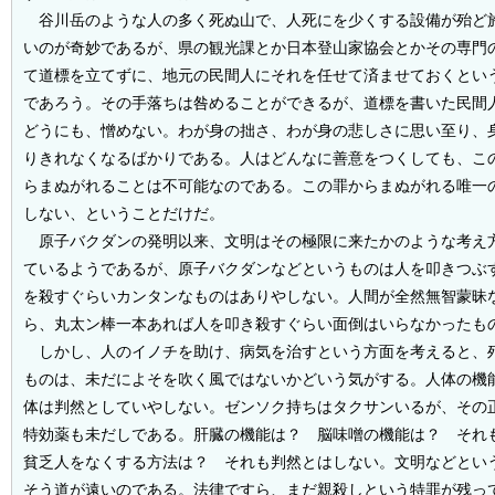
谷川岳のような人の多く死ぬ山で、人死にを少くする設備が殆ど
いのが奇妙であるが、県の観光課とか日本登山家協会とかその専門
て道標を立てずに、地元の民間人にそれを任せて済ませておくとい
であろう。その手落ちは咎めることができるが、道標を書いた民間
どうにも、憎めない。わが身の拙さ、わが身の悲しさに思い至り、
りきれなくなるばかりである。人はどんなに善意をつくしても、こ
らまぬがれることは不可能なのである。この罪からまぬがれる唯一
しない、ということだけだ。
原子バクダンの発明以来、文明はその極限に来たかのような考え
ているようであるが、原子バクダンなどというものは人を叩きつぶ
を殺すぐらいカンタンなものはありやしない。人間が全然無智蒙昧
ら、丸太ン棒一本あれば人を叩き殺すぐらい面倒はいらなかったも
しかし、人のイノチを助け、病気を治すという方面を考えると、
ものは、未だによそを吹く風ではないかどいう気がする。人体の機
体は判然としていやしない。ゼンソク持ちはタクサンいるが、その
特効薬も未だしである。肝臓の機能は？ 脳味噌の機能は？ それ
貧乏人をなくする方法は？ それも判然とはしない。文明などとい
そう道が遠いのである。法律ですら、まだ親殺しという特罪が残っ