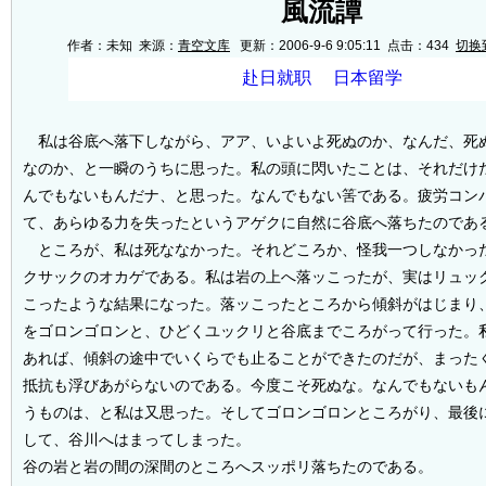
風流譚
作者：未知 来源：
青空文库
更新：2006-9-6 9:05:11 点击：
434
切换
私は谷底へ落下しながら、アア、いよいよ死ぬのか、なんだ、死
なのか、と一瞬のうちに思った。私の頭に閃いたことは、それだけ
んでもないもんだナ、と思った。なんでもない筈である。疲労コン
て、あらゆる力を失ったというアゲクに自然に谷底へ落ちたのであ
ところが、私は死ななかった。それどころか、怪我一つしなかっ
クサックのオカゲである。私は岩の上へ落ッこったが、実はリュッ
こったような結果になった。落ッこったところから傾斜がはじまり
をゴロンゴロンと、ひどくユックリと谷底までころがって行った。
あれば、傾斜の途中でいくらでも止ることができたのだが、まった
抵抗も浮びあがらないのである。今度こそ死ぬな。なんでもないも
うものは、と私は又思った。そしてゴロンゴロンところがり、最後
して、谷川へはまってしまった。
谷の岩と岩の間の深間のところへスッポリ落ちたのである。