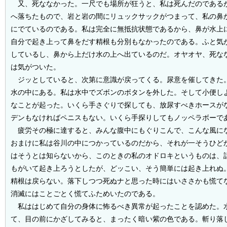
又、死ななかった。一尺でも場所が狂うと、私は死んだのである
へ落ちたもので、岩と岩の間にリュックサックがつまって、私の鼻
にでているのである。私は完全に無抵抗状態であるから、鼻が水上
自分で起き上って鼻をだす精根も分別もなかったのである。ふと気
しているし、鼻から上だけ水の上へ出ているのだ。オヤオヤ、死な
は気がついた。
ジッとしていると、次第に意識が戻ってくる。尿意を催してきた
水の中にある。私は水中でズボンのボタンを外した。そして小便し
なことが起った。いくら手さぐりで探しても、放尿すべきホースが
デンもなければペニスもない。いくら手探りしてもノッペラボーで
疲労その極に達すると、みんな腹中にもぐりこんで、こんな風に
おまけに私は谷川の中につかっているのだから、それが一そうひど
はそうとは知らないから、このときの私のオドロキというものは、
もがいて起き上ろうとしたが、どッこい、そう簡単には起き上れぬ
精根は戻らない。落下しつつ死ぬナと思った時にはいささかも慌て
消滅にはことごとく慌てふためいたのである。
私ははじめて自分の身体に怖るべき異常が起ったことを認めた。
て、目の前にかざしてみると、まったく暗い紫の色である。斬り落