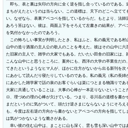
即ち、表と裏は矢印の方向に全く逆を指し合っているのである。
まちがえたというのは当らない。この道標は、天下のどこへ立てて
い。なぜなら、表裏アベコベを指しているからだ。もとより、法師
あろう筈はない。彼は、両面上下をそろえて左書きの結果が、アベ
を気付かなかったのであろう。
この怖ろしい事実が判明したとき、私はふと、私の義兄である村
山中の造り酒屋の主人公の歌人のことを考えた。彼はその山中に六
た旧家の主人で、雑学の大家でもある。だいたい田舎の旧家には、
こんな山中にと思うところに、案外にも、西洋の大学の卒業生だの
てきたというようなヒマ人が、ほかに仕方がないから出る新刊を次
にあかして読んだり寝たりしているのである。私の義兄（私の長姉
にあかした雑学家で話の泉のお客ぐらいは楽につとまる物識りであ
大家に共通していることは、大事の心棒が一本足りないということ
ロ、理づめの理の心棒が欠けている。つまり、谷川岳の道標を書か
まだというのに気がついて、頭だけ逆さまにならないようにそろえ
も、今度は左右逆の方向から書かないとアベコベの方向を指してし
は気がつかないような脆さがある。
幸い彼の住む山中は、まことに山も深く、雲も雪も深い山中では