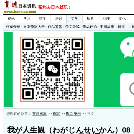
您现在的位置：
贯通日本
>>
作家
>>
坂口 安吾
>> 正文
我が人生観（わがじんせいかん）08