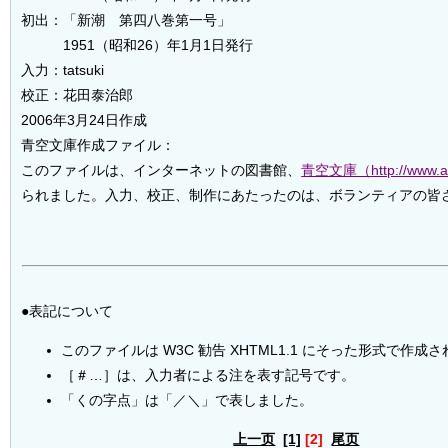
初出：「新潮 第四八巻第一号」
1951（昭和26）年1月1日発行
入力：tatsuki
校正：花田泰治郎
2006年3月24日作成
青空文庫作成ファイル：
このファイルは、インターネットの図書館、
青空文庫（http://www.ao
られました。入力、校正、制作にあたったのは、ボランティアの皆
●表記について
このファイルは W3C 勧告 XHTML1.1 にそった形式で作成
［＃…］は、入力者による注を表す記号です。
「くの字点」は「／＼」で表しました。
上一页
[1]
[2]
尾页