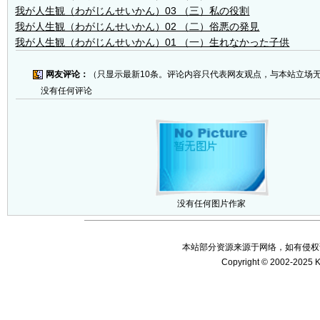
我が人生観（わがじんせいかん）03 （三）私の役割
我が人生観（わがじんせいかん）02 （二）俗悪の発見
我が人生観（わがじんせいかん）01 （一）生れなかった子供
网友评论：
（只显示最新10条。评论内容只代表网友观点，与本站立场
没有任何评论
没有任何图片作家