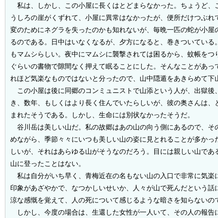
私は、しかし、この小屋に長くはとどまらなかった。ちょうど、
うしろの崖がくずれて、小屋に異常はなかったが、便所だけつぶれ
変のためにネグラを失ったのかも知れないが、毎晩一匹の蛇が小屋
るのである。日中はいなくなるが、夕方になると、巻きついている
もマムシらしい。夜中にマムシに襲撃されては困るから、蚊帳をつ
ぐらいの書物で隙間なく押えて眠ることにした。そんなことがあっ
れほど気楽なものではないと分ったので、山中隠遁をあきらめて下
この小屋は後に同郷のコンミュニストで山添という人が、出獄後
き、数年、もしくはより長く住んでいたらしいが、彼の奥さんは、
まれたそうである。しかし、生命には別状なかったそうだ。
谷川岳は美しい山だ。私の故郷はあの山の向う側にあるので、そ
めながら、季節々々にいつも美しい山の姿に見とれることが多かっ
しいが、それはあらゆる山がそうなのだろう。目には親しい山であ
山に登ったことはない。
私は自分がいち早く、青梅近在の名もない山の入口で非常に気楽
印象があざやかで、なつかしいせいか、人々が山で死んだという話
涼な感慨を覚えて、人の死について感じるような暗さを知らないの
しかし、今度の場合は、生還した女性が一人いて、その人の報告