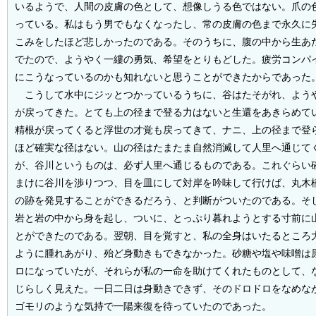
いるようで、人間の皮膚の色として、想像しうる色ではない。爪の
っている。私はもう男でもなくなったし、常の皮膚の色まで永久に
こみをしたほど悲しかったのである。そのうちに、腹の中から生あ
でたので、ようやく一縷の勇気、希望をとりもどした。疲労コンパ
にこうなっているのかも知れないと思うことができたからであった
こうして水中にジッとつかっているうちに、谷はたそがれ、よう
が戻ってきた。とても上の径まで登る力はないと生還をあきらめて
精根が戻ってくると浮世の才覚も戻ってきて、ナニ、上の径まで登
ほど確実な径はない。山の径はたまたま自然消滅して人里へ通じて
が、谷川というものは、必ず人里へ通じるものである。これぐらい
まけに谷川を渉りつつ、目を皿にして対岸を吟味して行けば、丸木
の跡を発見することができるだろう、と判断がついたのである。そ
岩と岩の中から身を起し、ついに、とっぷり暮れようとする寸前に
とができたのである。翌朝、目を覚すと、私の全身はいたるところ
ように腫れあがり、殆ど身動きもできなかった。砂糖や塩や味噌は
ロになっていたが、それらが私の一命を助けてくれたものとして、
じらしく見えた。一日二日は身動きできず、そのドロドロをなめな
ゴモリのような気持で一陽来復を待っていたのであった。