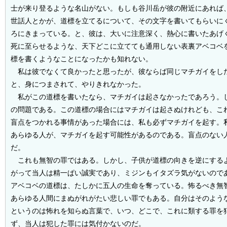
士が来り登るような名山がない。もしも谷川岳が彼の附近にあれば
世話人とかが、道標を立てるについて、その文字を書いてもらいに
ろにきまっている。と、彼は、大いに注意深く、熱心に書いたあげ
死に至らせるような、天下どこに立てても通用しない表裏アベコベ
標を書くようなことになったかも知れない。
私は彼でなくて良かったと思ったが、彼ならば同じマチガイをし
と、身につまされて、やりきれなかった。
私がこの道標を書いたなら、マチガイは起さなかったであろう。
の問題である。この道標の場合にはマチガイは起さぬけれども、こ
盲点をつかれる事情があった場合には、私も必ずマチガイを起す。
あらゆる人が、マチガイを起す可能性があるのである。盲点のない
だ。
これも無智の罪ではある。しかし、子供が道標の向きを逆にする
がって当人は精一ぱい誠実であり、ミジンもイタズラ気がないので
アベコベの道標は、たしかに五人の生命を奪っている。怖るべき無
あらゆる人間にまぬがれがたい悲しい罪でもある。自分はそのよう
というのは怖れを知らぬ言葉で、いつ、どこで、これに類する罪を
ず、当人は犯した罪には気付かないのだ。