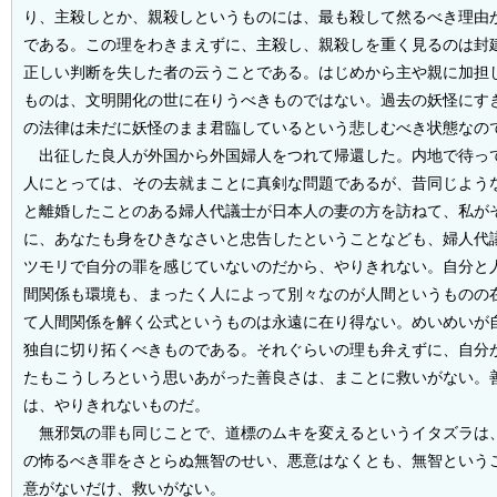
り、主殺しとか、親殺しというものには、最も殺して然るべき理由
である。この理をわきまえずに、主殺し、親殺しを重く見るのは封
正しい判断を失した者の云うことである。はじめから主や親に加担
ものは、文明開化の世に在りうべきものではない。過去の妖怪にす
の法律は未だに妖怪のまま君臨しているという悲しむべき状態なの
出征した良人が外国から外国婦人をつれて帰還した。内地で待っ
人にとっては、その去就まことに真剣な問題であるが、昔同じよう
と離婚したことのある婦人代議士が日本人の妻の方を訪ねて、私が
に、あなたも身をひきなさいと忠告したということなども、婦人代
ツモリで自分の罪を感じていないのだから、やりきれない。自分と
間関係も環境も、まったく人によって別々なのが人間というものの
て人間関係を解く公式というものは永遠に在り得ない。めいめいが
独自に切り拓くべきものである。それぐらいの理も弁えずに、自分
たもこうしろという思いあがった善良さは、まことに救いがない。
は、やりきれないものだ。
無邪気の罪も同じことで、道標のムキを変えるというイタズラは
の怖るべき罪をさとらぬ無智のせい、悪意はなくとも、無智という
意がないだけ、救いがない。