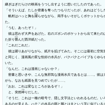
継ぎはぎだらけの映画をうつし出すように想いだしたのであった。
「そういえば、たしか密書を奪ったつもりだったが、あれはどうし
おど
帆村はハッと胸を
躍
らせながら、両手をいそがしくポケットから
た。
「うむ、あったぞ！」
彼は思わず大声をあげた。右のズボンのポケットから出て来たの
たた
た折り
畳
んだ西洋紙だった。
「これだこれだ」
彼は躍りあがりながら、紙片を拡げてみた。そこには最初に空気
と同じく、漫画風の変な恰好の水兵が、パクパクとパイプをくゆら
いた。
「なんだ。これは漫画じゃないか？」
密書と思いきや、こんな無邪気な漫画水兵であるとは……。彼は
がら、なおも紙面を見つめていたが……、
「おお、これは変なところがあるぞ！」
うな
と、突然
呻
りだした。
「そうだ、これは一種の暗号で、隠し文字法といわれるものだ。い
あるのが見える。ハテこの水兵の胴と脚とはＲという字に似ている