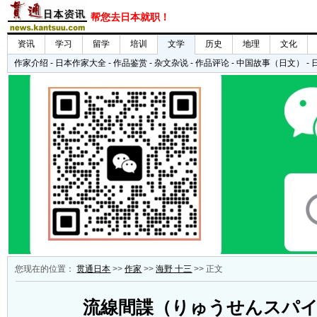
您现在的位置：
贯通日本
>>
作家
>>
海野 十三
>> 正文
流線間諜（りゅうせんスパ