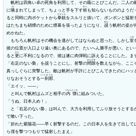
帆村は四角い卓の死角を利用して、その蔭にとびこんだ。二人の
の
すべ
に
嚥
まれてしまって、ちょっと手を下す
術
も知らないもののようだ
ピストル
ると同時に内ポケットから
拳銃
をスルリと抜いて、ポンポンと猛射
ねら
はたちまち硝煙のために煙幕を張ったようになり、
覘
う帆村の姿が
めかねた。
へや
もちろん帆村はその機会を逃がしてはならぬと思った。しかし
室
彼の位置が入口より遠い奥にあるので、たいへん勝手が悪い。とい
さら
ると
更
に不利になるので、彼は遂に肉弾戦に訴えることにした。ま
かんげき
「右足のない梟」を覘うことにし、射撃の
間隙
を数えながら、ここ
真っしぐらに突撃した。敵は帆村が手許にとびこんできたのにハッ
いつせつな
りなおそうとする
一刹那
、
「エイッ、――」
うちふところ
と叫んで帆村はムズと相手の
内懐
に組みついた。
「うぬ、日本人め！」
と「右足のない梟」は叫んで、大力を利用してふり放そうとする
て喰い下った。
「折れた紫陽花――早く射撃するのだ。この日本人を生きて出して
ら僕を撃つつもりで猛射したまえ」