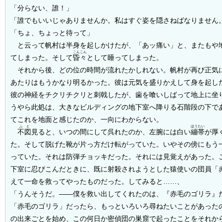
「分らない、誰！」
「誰でもいいじゃありませんか。私はすぐ姿を隠さねばなりません
「ちょ、ちょっと待って」
と云って帆村は半身を起しかけたが、「あッ痛い」と、またもや
こんこん
てしまった。そして
昏々
として睡ってしまった。
それから後、どの位の時間が流れたかしれない。帆村が再び正気
あたりはもうかなり明るかった。彼は元気を盛りかえして身を起し
彼の神経をチクリチクリと刺戟したが、歯を喰いしばって地上に坐
うやら此処は、大きなビルディングの地下室へ降りる石階段の下で
てこれを地面と感じたのか、一向にわからない。
ふと
ほうたい
不図
見ると、いつの間にして呉れたのか、左腕には白い
繃帯
が厚
た。そして脱げた靴が片っ方だけ転がっていた。いやその傍にもう
っていた。それは防弾チョッキだった。それには見覚えがあった。
下室に忍びこんだときに、既に射殺されようとした猿使いの団員「
えて一命を救ってやったものだった。してみると……、
「うんそうだ。――僕を救い出してくれたのは、『赤毛のゴリラ』
「赤毛のゴリラ」だったら、もっといろいろ尋ねたいことがあった
の出来ごとを始め、この何日か密偵団の巣窟で起ったことをそれか