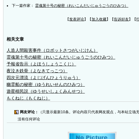
下一篇作家：
霊魂第十号の秘密（れいこんだいじゅうごうのひみつ）
【
发表评论
】【
加入收藏
】【
告诉好友
】【
相关文章
人造人間殺害事件（ロボットさつがいじけん）
霊魂第十号の秘密（れいこんだいじゅうごうのひみつ）
予報省告示（よほうしょうこくじ）
夜泣き鉄骨（よなきてっこつ）
四次元漂流（よじげんひょうりゅう）
幽霊船の秘密（ゆうれいせんのひみつ）
遊星植民説（ゆうせいしょくみんせつ）
もくねじ（もくねじ）
网友评论：
（只显示最新10条。评论内容只代表网友观点，与本站立场
没有任何评论