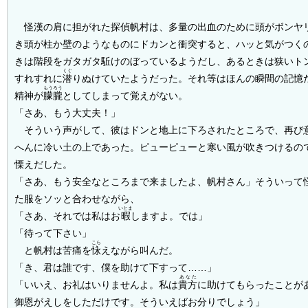
怪漢の肩に担がれた探偵帆村は、多量の出血のために頭がボンヤ
き頭が柱か壁のようなものにドカンと衝突すると、ハッと気がつく
きは階段をガタガタ駈けのぼっているようだし、あるときは狭いト
くぐ
すれすれに
潜
りぬけていたようだった。それ等はほんの瞬間の記憶
もうろう
精神が
朦朧
としてしまって覚えがない。
「さあ、もう大丈夫！」
そういう声がして、彼はドンと地上に下ろされたところで、再び
へんに冷い土の上であった。ピューピューと寒い風が吹きつけるの
慄えだした。
「さあ、もう安全なところまで来ましたよ、帆村さん」そういって
た服をソッと合わせながら、
いとま
「さあ、それでは私はお
暇
しますよ。では」
「待って下さい」
こら
と帆村は苦痛を
怺
えながら叫んだ。
「き、君は誰です、僕を助けて下すって……」
あなた
「いいえ、お礼はいりませんよ。私は
貴方
に助けてもらったことが
御恩がえしをしただけです。そういえばお分りでしょう」