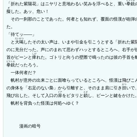
ピストル
「折れた紫陽花」はニヤリと意地わるい笑みを浮べると、重い
拳銃
ぎ
擬
した。あッ、危い！
その一刹那のことであった。何者とも知れず、覆面の怪漢が砲弾
た。
「待てッ――」
だいかつ
と
大喝
したその太い声は、いまや引金を引こうとする「折れた紫
のに充分だった。声にのまれて思わずハッとするところへ、右手が
しび
首がピーンと
痺
れた。ゴトリと向うの壁際で鳴ったのは彼の手首を
ピストル
拳銃
だったろう。
一体何者だ？
帆村が意外の出来ごとに面喰らっているところへ、怪漢は飛びこ
かつ
の身体を「右足のない梟」から引離すと、そのまま肩に引き
担
いで
ドア
とざ
飛び出した。そして入口の
扉
をピタリと
鎖
し、ピーンと鍵をかけた
帆村を背負った怪漢は何処へゆく？
漫画の暗号