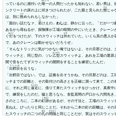
ゆいいつ
っているのに感付いた
唯一
の人間だったかも知れない。若い男は、
ざま
ンクリートの床の上に叩きつけられたが、二た眼と見られた
態
じゃ
とが
は、別に
咎
められもしなかった」
わ
「面白い話だなァ、
若
けえの」
わし
は、静かに云った。「だが一つ
あるから尋ねるが、探険隊が工場の暗闇の中にいたとき、クレーン
あかり
はず
ぐ
灯
をつけたが、下のスウィッチは
外
れていた。いくら其の悪人が
で、あのクレーンは動かせないだろうぜ」
「そんなトリックに気がつかない俺ではないよ。その旦那どのは、
おつがた
ウィッチと、同じ型の、ソレ
乙型
スウィッチよ、あれを工場の栗原
闇で音をたてずスウィッチの開閉をすることを練習したんだ」
でたらめ
「
出鱈目
を云うな」
「出鱈目ではない。では、証拠を出そうかね。その旦那どのは、工
ッチまでの距離と、その取付けの高さとを正確に測って来て、この
えんきん
に、それと同じ
遠近
に、借りて来たスウィッチをひっかけ、真夜中
で、練習をしたのだ。嘘と思うなら、舎監居間の戸口から六間先き
くぎあと
さのところに、二本の
釘跡
があるが、その寸法と、工場のスウィッ
見ねえ。ぴったりと同じことだ。それから二本の釘の距離は、その
あな
かんかく
たスウィッチの二つの
孔
の
間隔
と同じことだが、実はそのスウィッ