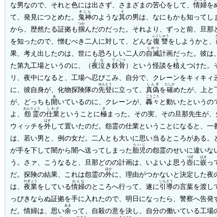
な男なので、それと色には出さず、さまざまの苦心をして、
情婦
を
きじん
そ
て、発見につとめた。
鬼神
のような
其
の男は、なにもかも知ってし
つか
から、歴然たる証拠も
掴
んだのだった。それより、ずっと前、旦那
ふくしゅう
を知ったので、憎むべき二人に対して、どんな
復讐
をしようかと、
じめつ
果、考え出したのは、世にも恐ろしい二人の
自滅
計画だった。彼は
よな
てっこつ
う
た第九工場というのに、（
夜泣
き
鉄骨
）という怪談を
植
えつけた。
リ、夜中になると、工場へ忍びこみ、自分で、クレーンをキィキィ
せんとう
しんぎ
たしか
に、彼自身が、化物探険隊の
先登
に立って、
真偽
を
確
めたが、上と
あ
ごうごう
が、どっちも
開
いているのに、クレーンが、
轟々
と動いたというの
おんりょう
しわざ
き
よ、
怨霊
の
仕業
ということに
極
まった。その実、その旦那先生が、
はず
ウィッチを
外
して置いたのだ。怨霊の仕業ということになると、一
は、若い男と、例の女だ。二人とも大いに思い当るところがある。
たいじ
が手を下して闇から闇へ送ってしまった
胎児
の怨霊のせいに違いな
つぼ
はま
う。さァ、こうなると、旦那どのの計画は、いよいよ思う
壺
に
嵌
っ
ほか
だ。探険の結果、これは怨霊の
外
に、理由がつかないと決定した夜
やぎょう
おんな
いんどう
は、
夜業
をしている
情婦
のところへ行って、遂に
引導
の言葉を渡し
っぴきならぬ証拠を手に入れたので、明日になったら、警察へ告発
あま
だ。情婦は、思い
余
って、自殺の意を決し、自分の働いている工場