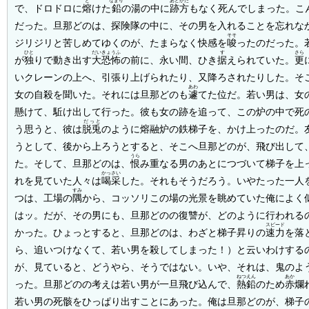
と
なまり
あとかた
で、ドロドロに
熔
けた
鉛
の湯の中に
跡方
もなく死んでしまった。こ
だった。旦那どのは、探険隊の中に、その男を入れることを忘れな
そそ
ジリジリと苦しめてゆくのが、たまらなく快感を
唆
ったのだった。
ひと
だいきょうふ
す
さら
が
独
りで動き出す
大恐怖
の前に、永い間、ひき
据
えられていた。
更
いクレーンの上へ、引張り上げられたり、又降ろされたりした。そ
あわ
女の自殺を聞いた。それには旦那どのも
遽
てた位だ。若い男は、女
懸けて、駈け出して行った。彼も女の跡を追って、この炉の中で死
だっと
う思うと、彼は
脱兎
のように熔融炉の鉄梯子を、かけ上ったのだ。
うとして、後から上ろうとすると、そこへ旦那どのが、飛び出して
うら
た。そして、旦那どのは、
恨
み重なる男のあとにつづいて梯子を上
かっさい
れを見ていた人々は
喝采
した。それもそうだろう。いやたった一人
すみ
つは、工場の
隅
から、コッソリこの場の光景を眺めていた俺によく
はッ。だが、その男にも、旦那どのの復讐が、どのように行われる
スピード
かった。ひょっとすると、旦那どのは、わざと梯子昇りの
速力
を落
ら、追いつけなくて、若い男を殺してしまった！）と云いわけする
が、見ていると、どうやら、そうではない。いや、それは、鬼のよ
ねつえん
あか
った。旦那どのの考えは若い男が一旦飛び込んで、
熱鉛
のため
赤
爛
若い男の死骸をひっぱり出すことにあった。俺は旦那どのが、梯子