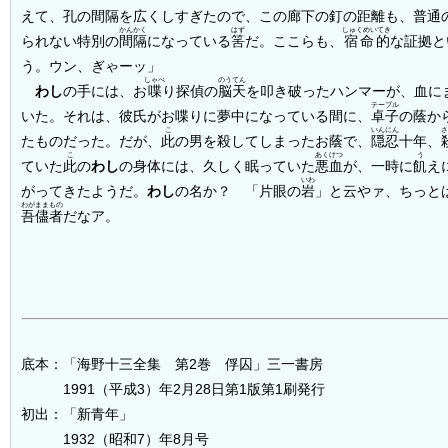
えて、孔の間隔を広くしすぎたので、この廊下の釘の距離も、普通
かんかく
はず
しゅくめいてき
られない特別の
間隔
になっている
筈
だ。ここらも、
宿命的
な証拠と
う。ウン、ぎゃーッ」
しゃべ
のうてん
わし
の手には、お
喋
り探偵の
脳天
を叩き破ったハンマーが、血に
テーブル
いた。それは、彼氏がお喋りに夢中になっている間に、
卓子
の蔭か
こ
いんにん
たものだった。だが、
此
の男を殺してしまったお蔭で、
隠忍
十年、
こ
あくけつ
う
ていた
此
の
わし
の身体には、久しく眠っていた
悪血
が、一時に
飢
え
いわ
がってきたようだ。
わし
の名か？ 「片眼の
岩
」と云やァ、ちっと
わがままもの
吾儘者
だなア。
底本：「海野十三全集 第2巻 俘囚」三一書房
1991（平成3）年2月28日第1版第1刷発行
初出：「新青年」
1932（昭和7）年8月号