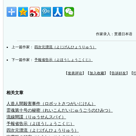
作家录入：贯通日本语
上一篇作家：
四次元漂流（よじげんひょうりゅう）
下一篇作家：
予報省告示（よほうしょうこくじ）
【
发表评论
】【
加入收藏
】【
告诉好友
】【
相关文章
人造人間殺害事件（ロボットさつがいじけん）
霊魂第十号の秘密（れいこんだいじゅうごうのひみつ）
流線間諜（りゅうせんスパイ）
予報省告示（よほうしょうこくじ）
四次元漂流（よじげんひょうりゅう）