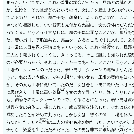
まった。いいですか。これが普通の場合だったら、旦那どの胤だと
あいにく
が、
生憎
と、その旦那どのというのは、女に子を産ませる力がない
はら
ているのだ。それで、
胎
の子を、胡魔化しようもないので、若い二
うち
きながら相談した。いい智恵も見付からぬ
裡
に、女の身体はだんだ
だたい
ってくる。とうとう仕方なしに、胎の子には罪なことだが、
堕胎
を
た。若い男は、堕胎道具と、薬品を、さるところで手に入れて、女
ちょっと
は非常に人目を忍ぶ事情にあるというのが、これが
鳥渡
でも、旦那
二人とも殺されてしまうに、きまってる。そこで誰にも知られぬ秘
のが必要だったが、それは、たった一つあった。どこだと云うと、
工場の、クレーンの上だった。若い男は、クレーンの運転手なんだ
どう
うと、あの広い内部が、がらん
胴
だ。幸い女も、工場の案内を知っ
が、その女も工場に働いていたのだ。女は恋しい男に逢いたいばっ
ばしご
に忍び入り、非常に高い鉄
梯子
を女の力で昇ったり、降りたりした
もちろん
も、
勿論
その高いクレーンの上で、やることになった。若い男は教
さ
道具を女の身体に、
挿
し入れて、或る薬液を注入した。それは或る
成功したことが始めて判った。しかし女は、暫くの間、工場を休み
せっかく
らなかった。だが
折角
の二人の苦心も水の泡だった。というのが、
しっと
やつ
子から、疑惑を生じたためだった。その男は非常に
嫉妬
深い
奴
だっ
おんな