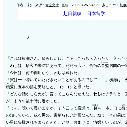
作者：未知 来源：
青空文库
更新：2006-8-26 6:46:32 点击：
751
切换
６
「これは横瀬さん。珍らしいね。さァ、こっちへ入ったり、入った
しゃかん
わし
は、珍客の来訪にあって、だだっ広い、合宿の
舎監
居間の一
たず
「今日は、何の御用かな」
わし
は
尋
ねた。
「実は一つ聴いていただきたいことがあるのでして……」横瀬は、
かみ
か
頭髪
に五本の指を突込むと、ゴシゴシと
掻
いた。
「どんな話かしらぬが、言ってごらんなせえな」
わし
はチラリと、
が、もう午後十時に近かった。
たばこ
くわ
「じゃ、聴いて貰いますか」そう云って横瀬は、
莨
を一本、口に
銜
の知っている、或る男の、素晴らしい計画なんだ。ねえ、その男は
い男に失敬されちまったんだ。いや、おまけに、情婦というのが、