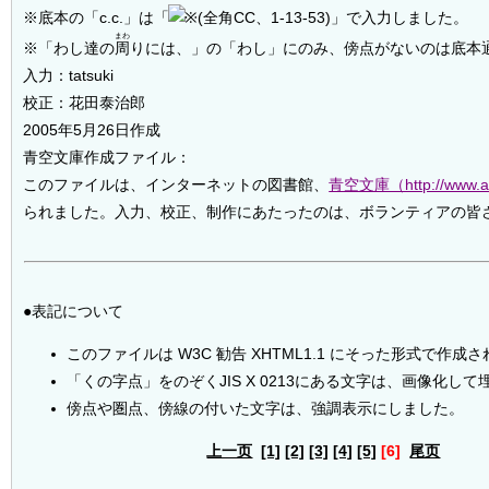
※底本の「c.c.」は「
」で入力しました。
まわ
※「わし達の
周
りには、」の「わし」にのみ、傍点がないのは底本
入力：tatsuki
校正：花田泰治郎
2005年5月26日作成
青空文庫作成ファイル：
このファイルは、インターネットの図書館、
青空文庫（http://www.ao
られました。入力、校正、制作にあたったのは、ボランティアの皆
●表記について
このファイルは W3C 勧告 XHTML1.1 にそった形式で作成
「くの字点」をのぞくJIS X 0213にある文字は、画像化し
傍点や圏点、傍線の付いた文字は、強調表示にしました。
上一页
[1]
[2]
[3]
[4]
[5]
[6]
尾页