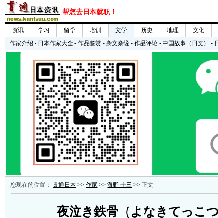
您现在的位置：
贯通日本
>>
作家
>>
海野 十三
>> 正文
夜泣き鉄骨（よなきてっこ